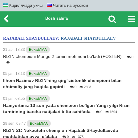
Кириллчада ўқиш
Читать на русском
Bosh sahifa
RAJABALI SHAYDULLAEV:
RAJABALI SHAYDULLAEV
21 apr, 18:33
Boks/MMA
RIZIN chempioni Mangu 2 turniri mehmoni bo'ladi (POSTER)
0
05 jan, 18:13
Boks/MMA
Ilhom Nazimov RIZIN'ning qirg'izistonlik chempioni bilan
ehtimoliy jang haqida gapirdi
0
2698
01 jan, 08:55
Boks/MMA
Hamyurtimiz 13 soniyada chempion bo'lgan Yangi yilgi Rizin
turnirining barcha natijalari bitta sahifada
0
1594
29 sen, 09:47
Boks/MMA
RIZIN 51: Nokautchi chempion Rajabali SHaydullaevda
muddatidan avval g'alaba
0
1375