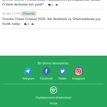
O'zbek derbisida kim yutdi?
0
04 apr, 13:49
SHaxmat
Grenke Chess Festival 2026. Ikki Nodirbek va SHamsiddinda yuz
foizlik natija
0
Biz ijtimoiy tarmoqlarda::
Telegram
Facebook
Twitter
Instagram
Foydalanuvchi shartnomasi
Aloqa