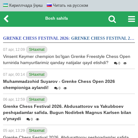
Кириллчада ўқиш
Читать на русском
Bosh sahifa
GRENKE CHESS FESTIVAL 2026:
GRENKE CHESS FESTIVAL 2026
07 apr, 12:09
SHaxmat
Vinsent Keymer chempion bo'lgan Grenke Freestyle Chess Open
turnirida hamyurtlarimiz qanday natijalar qayd etishdi?
0
07 apr, 00:14
SHaxmat
Muhammadzohid Suyarov - Grenke Chess Open 2026
chempioniga aylandi!
0
06 apr, 12:59
SHaxmat
Grenke Chess Festival 2026. Abdusattorov va Yakubboev
peshqadamlar safida. Bugun Nodirbek Magnus Karlsen bilan
o'ynaydi
0
05 apr, 13:29
SHaxmat
Grenke Chess Festival 2026. Abdusattorov peshqadamlar safida.