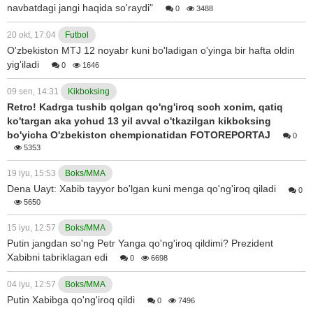
navbatdagi jangi haqida so'raydi"
0
3488
20 okt, 17:04
Futbol
O'zbekiston MTJ 12 noyabr kuni bo'ladigan o'yinga bir hafta oldin
yig'iladi
0
1646
09 sen, 14:31
Kikboksing
Retro! Kadrga tushib qolgan qo'ng'iroq soch xonim, qatiq
ko'targan aka yohud 13 yil avval o'tkazilgan kikboksing
bo'yicha O'zbekiston chempionatidan FOTOREPORTAJ
0
5353
19 iyu, 15:53
Boks/MMA
Dena Uayt: Xabib tayyor bo'lgan kuni menga qo'ng'iroq qiladi
0
5650
15 iyu, 12:57
Boks/MMA
Putin jangdan so'ng Petr Yanga qo'ng'iroq qildimi? Prezident
Xabibni tabriklagan edi
0
6698
04 iyu, 12:57
Boks/MMA
Putin Xabibga qo'ng'iroq qildi
0
7496