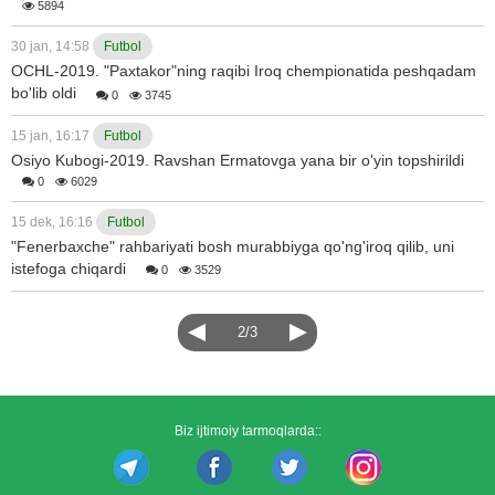
5894
30 jan, 14:58
Futbol
OCHL-2019. "Paxtakor"ning raqibi Iroq chempionatida peshqadam
bo'lib oldi
0
3745
15 jan, 16:17
Futbol
Osiyo Kubogi-2019. Ravshan Ermatovga yana bir o'yin topshirildi
0
6029
15 dek, 16:16
Futbol
"Fenerbaxche" rahbariyati bosh murabbiyga qo'ng'iroq qilib, uni
istefoga chiqardi
0
3529
2/3
Biz ijtimoiy tarmoqlarda::