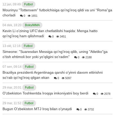
12 jan, 09:49
Futbol
Mourinyu “Tottenxem” futbolchisiga qo'ng'iroq qildi va uni “Roma”ga
chorladi
0
1651
04 dek, 18:20
Boks/MMA
Kevin Li o'zining UFC'dan chetlatilishi haqida: Menga hatto
qo'ng'iroq ham qilishmadi
0
3451
13 okt, 12:16
Futbol
Simeone: "Suaresdan Messiga qo'ng'iroq qilib, uning "Atletiko"ga
o'tish ehtimoli bor yoki yo'qligini so'radim"
0
2188
07 sen, 09:14
Futbol
Braziliya prezidenti Argentinaga qarshi o'yinni davom ettirishni
so'rab qo'ng'iroq qilgan ekan
0
5097
29 mar, 20:01
Futbol
O'zbekiston Toshkentda Iroqqa imkoniyatni boy berdi
0
2078
29 mar, 11:52
Futbol
Bugun O'zbekiston MTJ Iroq bilan o'ynaydi
0
3732