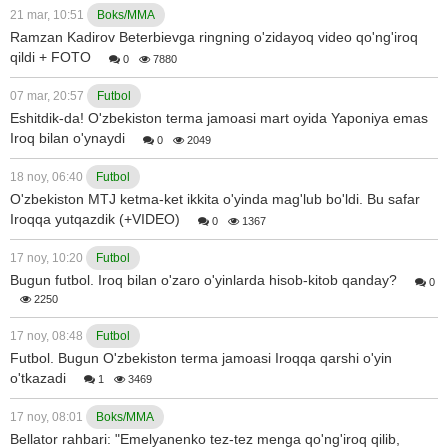
21 mar, 10:51
Boks/MMA
Ramzan Kadirov Beterbievga ringning o'zidayoq video qo'ng'iroq
qildi + FOTO
0
7880
07 mar, 20:57
Futbol
Eshitdik-da! O'zbekiston terma jamoasi mart oyida Yaponiya emas
Iroq bilan o'ynaydi
0
2049
18 noy, 06:40
Futbol
O'zbekiston MTJ ketma-ket ikkita o'yinda mag'lub bo'ldi. Bu safar
Iroqqa yutqazdik (+VIDEO)
0
1367
17 noy, 10:20
Futbol
Bugun futbol. Iroq bilan o'zaro o'yinlarda hisob-kitob qanday?
0
2250
17 noy, 08:48
Futbol
Futbol. Bugun O'zbekiston terma jamoasi Iroqqa qarshi o'yin
o'tkazadi
1
3469
17 noy, 08:01
Boks/MMA
Bellator rahbari: "Emelyanenko tez-tez menga qo'ng'iroq qilib,