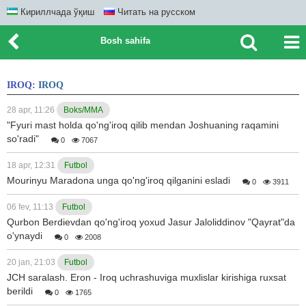
Кириллчада ўқиш
Читать на русском
Bosh sahifa
IROQ:
IROQ
28 apr, 11:26
Boks/MMA
"Fyuri mast holda qo'ng'iroq qilib mendan Joshuaning raqamini
so'radi"
0
7067
18 apr, 12:31
Futbol
Mourinyu Maradona unga qo'ng'iroq qilganini esladi
0
3911
06 fev, 11:13
Futbol
Qurbon Berdievdan qo'ng'iroq yoxud Jasur Jaloliddinov "Qayrat"da
o'ynaydi
0
2008
20 jan, 21:03
Futbol
JCH saralash. Eron - Iroq uchrashuviga muxlislar kirishiga ruxsat
berildi
0
1765