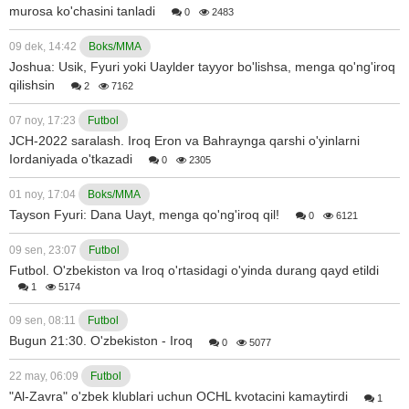
murosa ko'chasini tanladi
0
2483
09 dek, 14:42
Boks/MMA
Joshua: Usik, Fyuri yoki Uaylder tayyor bo'lishsa, menga qo'ng'iroq
qilishsin
2
7162
07 noy, 17:23
Futbol
JCH-2022 saralash. Iroq Eron va Bahraynga qarshi o'yinlarni
Iordaniyada o'tkazadi
0
2305
01 noy, 17:04
Boks/MMA
Tayson Fyuri: Dana Uayt, menga qo'ng'iroq qil!
0
6121
09 sen, 23:07
Futbol
Futbol. O'zbekiston va Iroq o'rtasidagi o'yinda durang qayd etildi
1
5174
09 sen, 08:11
Futbol
Bugun 21:30. O'zbekiston - Iroq
0
5077
22 may, 06:09
Futbol
"Al-Zavra" o'zbek klublari uchun OCHL kvotacini kamaytirdi
1