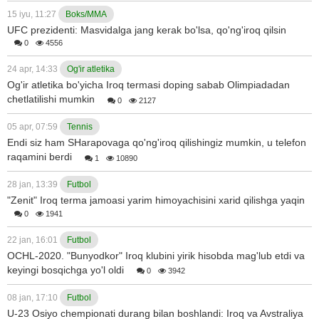
15 iyu, 11:27
Boks/MMA
UFC prezidenti: Masvidalga jang kerak bo'lsa, qo'ng'iroq qilsin
0
4556
24 apr, 14:33
Og'ir atletika
Og'ir atletika bo'yicha Iroq termasi doping sabab Olimpiadadan
chetlatilishi mumkin
0
2127
05 apr, 07:59
Tennis
Endi siz ham SHarapovaga qo'ng'iroq qilishingiz mumkin, u telefon
raqamini berdi
1
10890
28 jan, 13:39
Futbol
"Zenit" Iroq terma jamoasi yarim himoyachisini xarid qilishga yaqin
0
1941
22 jan, 16:01
Futbol
OCHL-2020. "Bunyodkor" Iroq klubini yirik hisobda mag'lub etdi va
keyingi bosqichga yo'l oldi
0
3942
08 jan, 17:10
Futbol
U-23 Osiyo chempionati durang bilan boshlandi: Iroq va Avstraliya