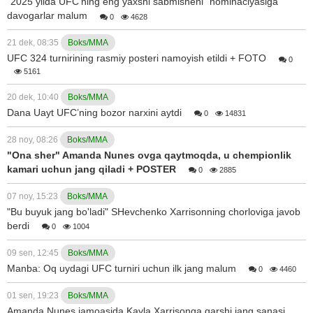
"2025 yilda UFC’ning eng yaxshi sabmisheni" nominaciyasiga
davogarlar malum
0
4628
21 dek, 08:35
Boks/MMA
UFC 324 turnirining rasmiy posteri namoyish etildi + FOTO
0
5161
20 dek, 10:40
Boks/MMA
Dana Uayt UFC’ning bozor narxini aytdi
0
14831
28 noy, 08:26
Boks/MMA
"Ona sher" Amanda Nunes ovga qaytmoqda, u chempionlik
kamari uchun jang qiladi + POSTER
0
2885
07 noy, 15:23
Boks/MMA
"Bu buyuk jang bo'ladi" SHevchenko Xarrisonning chorloviga javob
berdi
0
1004
09 sen, 12:45
Boks/MMA
Manba: Oq uydagi UFC turniri uchun ilk jang malum
0
4460
01 sen, 19:23
Boks/MMA
Amanda Nunes jamoasida Kayla Xarrisonga qarshi jang sanasi