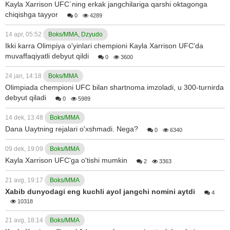
Kayla Xarrison UFC`ning erkak jangchilariga qarshi oktagonga
chiqishga tayyor
0
4289
14 apr, 05:52
Boks/MMA, Dzyudo
Ikki karra Olimpiya o'yinlari chempioni Kayla Xarrison UFC'da
muvaffaqiyatli debyut qildi
0
3600
24 jan, 14:18
Boks/MMA
Olimpiada chempioni UFC bilan shartnoma imzoladi, u 300-turnirda
debyut qiladi
0
5989
14 dek, 13:48
Boks/MMA
Dana Uaytning rejalari o'xshmadi. Nega?
0
6340
09 dek, 19:09
Boks/MMA
Kayla Xarrison UFC'ga o'tishi mumkin
2
3363
21 avg, 19:17
Boks/MMA
Xabib dunyodagi eng kuchli ayol jangchi nomini aytdi
4
10318
21 avg, 18:14
Boks/MMA