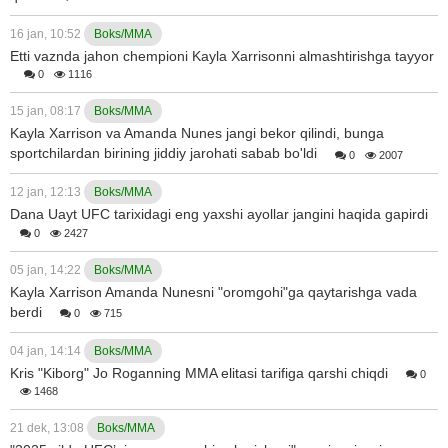
16 jan, 10:52
Boks/MMA
Etti vaznda jahon chempioni Kayla Xarrisonni almashtirishga tayyor
0
1116
15 jan, 08:17
Boks/MMA
Kayla Xarrison va Amanda Nunes jangi bekor qilindi, bunga
sportchilardan birining jiddiy jarohati sabab bo'ldi
0
2007
12 jan, 12:13
Boks/MMA
Dana Uayt UFC tarixidagi eng yaxshi ayollar jangini haqida gapirdi
0
2427
05 jan, 14:22
Boks/MMA
Kayla Xarrison Amanda Nunesni "oromgohi"ga qaytarishga vada
berdi
0
715
04 jan, 14:14
Boks/MMA
Kris "Kiborg" Jo Roganning MMA elitasi tarifiga qarshi chiqdi
0
1468
21 dek, 13:08
Boks/MMA