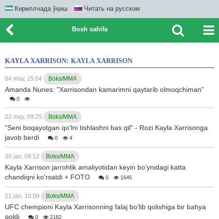
Кириллчада ўқиш
Читать на русском
Bosh sahifa
KAYLA XARRISON:
KAYLA XARRISON
04 may, 15:04
Boks/MMA
Amanda Nunes: "Xarrisondan kamarimni qaytarib olmoqchiman"
0
02 may, 09:25
Boks/MMA
"Seni boqayotgan qo'lni tishlashni bas qil" - Rozi Kayla Xarrisonga
javob berdi
0
4
30 jan, 09:12
Boks/MMA
Kayla Xarrison jarrohlik amaliyotidan keyin bo'ynidagi katta
chandiqni ko'rsatdi + FOTO
0
1645
21 jan, 10:09
Boks/MMA
UFC chempioni Kayla Xarrisonning falaj bo'lib qolishiga bir bahya
qoldi
0
2182