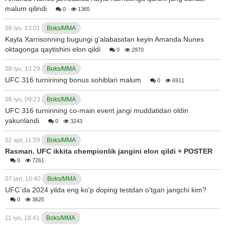
malum qilindi
0
1365
08 iyu, 23:01
Boks/MMA
Kayla Xarrisonning bugungi g'alabasidan keyin Amanda Nunes
oktagonga qaytishini elon qildi
0
2970
08 iyu, 13:29
Boks/MMA
UFC 316 turnirining bonus sohiblari malum
0
6911
08 iyu, 09:23
Boks/MMA
UFC 316 turnirining co-main event jangi muddatidan oldin
yakunlandi
0
3243
02 apr, 11:59
Boks/MMA
Rasman. UFC ikkita chempionlik jangini elon qildi + POSTER
0
7261
07 jan, 10:40
Boks/MMA
UFC`da 2024 yilda eng ko'p doping testdan o'tgan jangchi kim?
0
3625
11 iyu, 18:41
Boks/MMA