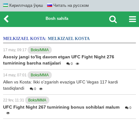
Кириллчада ўқиш
Читать на русском
Bosh sahifa
MELKIZAEL KOSTA:
MELKIZAEL KOSTA
17 may, 09:17
Boks/MMA
Asosiy jangi to'liq davom etgan UFC Fight Night 276
turnirining barcha natijalari
0
14 may, 07:01
Boks/MMA
Allen vs Kosta: Ikki o'zgarish evaziga UFC Vegas 117 kardi
tasdiqlandi
0
22 fev, 11:31
Boks/MMA
UFC Fight Night 267 turnirining bonus sohiblari malum
0