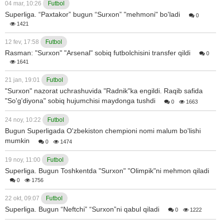
04 mar, 10:26
Futbol
Superliga. “Paxtakor” bugun “Surxon” "mehmoni" bo'ladi
0
1421
12 fev, 17:58
Futbol
Rasman: "Surxon" "Arsenal" sobiq futbolchisini transfer qildi
0
1641
21 jan, 19:01
Futbol
"Surxon" nazorat uchrashuvida "Radnik"ka engildi. Raqib safida
"So'g'diyona" sobiq hujumchisi maydonga tushdi
0
1663
24 noy, 10:22
Futbol
Bugun Superligada O'zbekiston chempioni nomi malum bo'lishi
mumkin
0
1474
19 noy, 11:00
Futbol
Superliga. Bugun Toshkentda "Surxon" "Olimpik"ni mehmon qiladi
0
1756
22 okt, 09:07
Futbol
Superliga. Bugun “Neftchi” “Surxon”ni qabul qiladi
0
1222