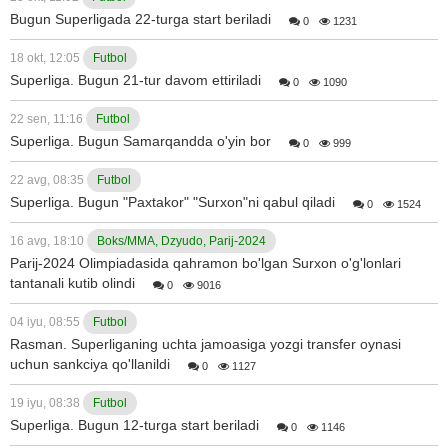
Bugun Superligada 22-turga start beriladi
0
1231
18 okt, 12:05
Futbol
Superliga. Bugun 21-tur davom ettiriladi
0
1090
22 sen, 11:16
Futbol
Superliga. Bugun Samarqandda o'yin bor
0
999
22 avg, 08:35
Futbol
Superliga. Bugun "Paxtakor" "Surxon"ni qabul qiladi
0
1524
16 avg, 18:10
Boks/MMA, Dzyudo, Parij-2024
Parij-2024 Olimpiadasida qahramon bo'lgan Surxon o'g'lonlari
tantanali kutib olindi
0
9016
04 iyu, 08:55
Futbol
Rasman. Superliganing uchta jamoasiga yozgi transfer oynasi
uchun sankciya qo'llanildi
0
1127
19 iyu, 08:38
Futbol
Superliga. Bugun 12-turga start beriladi
0
1146