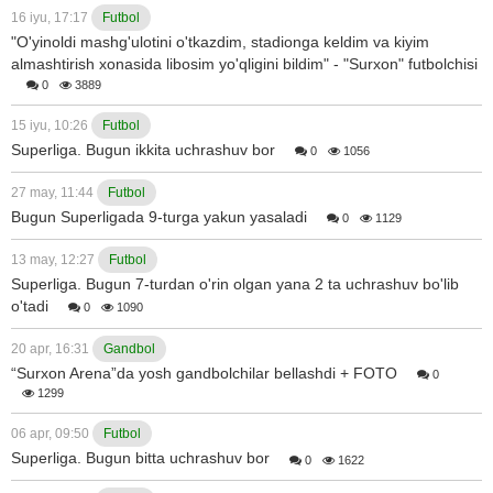
16 iyu, 17:17
Futbol
"O'yinoldi mashg'ulotini o'tkazdim, stadionga keldim va kiyim
almashtirish xonasida libosim yo'qligini bildim" - "Surxon" futbolchisi
0
3889
15 iyu, 10:26
Futbol
Superliga. Bugun ikkita uchrashuv bor
0
1056
27 may, 11:44
Futbol
Bugun Superligada 9-turga yakun yasaladi
0
1129
13 may, 12:27
Futbol
Superliga. Bugun 7-turdan o'rin olgan yana 2 ta uchrashuv bo'lib
o'tadi
0
1090
20 apr, 16:31
Gandbol
“Surxon Arena”da yosh gandbolchilar bellashdi + FOTO
0
1299
06 apr, 09:50
Futbol
Superliga. Bugun bitta uchrashuv bor
0
1622