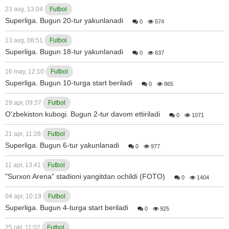
23 avg, 13:04
Futbol
Superliga. Bugun 20-tur yakunlanadi
0
574
13 avg, 08:51
Futbol
Superliga. Bugun 18-tur yakunlanadi
0
637
16 may, 12:10
Futbol
Superliga. Bugun 10-turga start beriladi
0
865
29 apr, 09:37
Futbol
O'zbekiston kubogi. Bugun 2-tur davom ettiriladi
0
1071
21 apr, 11:28
Futbol
Superliga. Bugun 6-tur yakunlanadi
0
977
11 apr, 13:41
Futbol
"Surxon Arena" stadioni yangitdan ochildi (FOTO)
0
1404
04 apr, 10:19
Futbol
Superliga. Bugun 4-turga start beriladi
0
925
25 okt, 11:02
Futbol