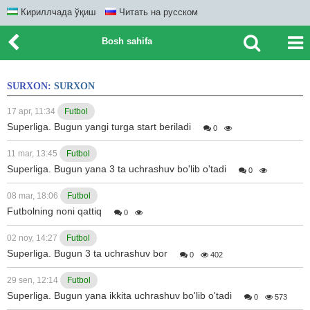
Кириллчада ўқиш
Читать на русском
Bosh sahifa
SURXON:
SURXON
17 apr, 11:34
Futbol
Superliga. Bugun yangi turga start beriladi
0
11 mar, 13:45
Futbol
Superliga. Bugun yana 3 ta uchrashuv bo'lib o'tadi
0
08 mar, 18:06
Futbol
Futbolning noni qattiq
0
02 noy, 14:27
Futbol
Superliga. Bugun 3 ta uchrashuv bor
0
402
29 sen, 12:14
Futbol
Superliga. Bugun yana ikkita uchrashuv bo'lib o'tadi
0
573