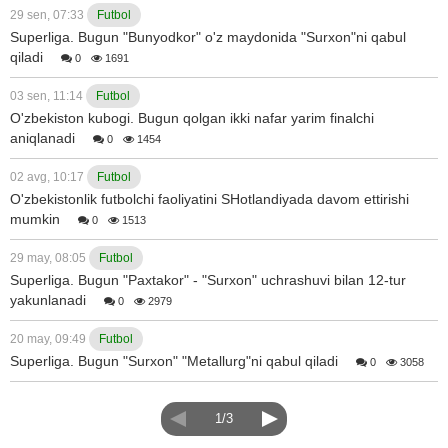
29 sen, 07:33
Futbol
Superliga. Bugun "Bunyodkor" o'z maydonida "Surxon"ni qabul
qiladi
0
1691
03 sen, 11:14
Futbol
O'zbekiston kubogi. Bugun qolgan ikki nafar yarim finalchi
aniqlanadi
0
1454
02 avg, 10:17
Futbol
O'zbekistonlik futbolchi faoliyatini SHotlandiyada davom ettirishi
mumkin
0
1513
29 may, 08:05
Futbol
Superliga. Bugun "Paxtakor" - "Surxon" uchrashuvi bilan 12-tur
yakunlanadi
0
2979
20 may, 09:49
Futbol
Superliga. Bugun "Surxon" "Metallurg"ni qabul qiladi
0
3058
1/3