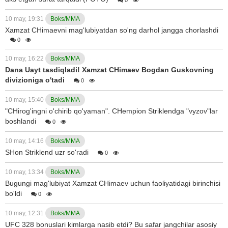
10 may, 19:31
Boks/MMA
Xamzat CHimaevni mag'lubiyatdan so'ng darhol jangga chorlashdi
0
10 may, 16:22
Boks/MMA
Dana Uayt tasdiqladi! Xamzat CHimaev Bogdan Guskovning
divizioniga o'tadi
0
10 may, 15:40
Boks/MMA
"CHirog'ingni o'chirib qo'yaman". CHempion Striklendga "vyzov"lar
boshlandi
0
10 may, 14:16
Boks/MMA
SHon Striklend uzr so'radi
0
10 may, 13:34
Boks/MMA
Bugungi mag'lubiyat Xamzat CHimaev uchun faoliyatidagi birinchisi
bo'ldi
0
10 may, 12:31
Boks/MMA
UFC 328 bonuslari kimlarga nasib etdi? Bu safar jangchilar asosiy