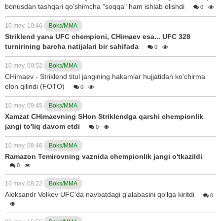
bonusdan tashqari qo'shimcha "soqqa" ham ishlab olishdi
0
10 may, 10:46
Boks/MMA
Striklend yana UFC chempioni, CHimaev esa... UFC 328
turnirining barcha natijalari bir sahifada
0
10 may, 09:52
Boks/MMA
CHimaev - Striklend titul jangining hakamlar hujjatidan ko'chirma
elon qilindi (FOTO)
0
10 may, 09:45
Boks/MMA
Xamzat CHimaevning SHon Striklendga qarshi chempionlik
jangi to'liq davom etdi
0
10 may, 08:46
Boks/MMA
Ramazon Temirovning vaznida chempionlik jangi o'tkazildi
0
10 may, 08:22
Boks/MMA
Aleksandr Volkov UFC'da navbatdagi g'alabasini qo'lga kiritdi
0