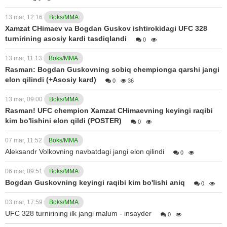
13 mar, 12:16
Boks/MMA
Xamzat CHimaev va Bogdan Guskov ishtirokidagi UFC 328
turnirining asosiy kardi tasdiqlandi
0
13 mar, 11:13
Boks/MMA
Rasman: Bogdan Guskovning sobiq chempionga qarshi jangi
elon qilindi (+Asosiy kard)
0
36
13 mar, 09:00
Boks/MMA
Rasman! UFC chempion Xamzat CHimaevning keyingi raqibi
kim bo'lishini elon qildi (POSTER)
0
07 mar, 11:52
Boks/MMA
Aleksandr Volkovning navbatdagi jangi elon qilindi
0
06 mar, 09:51
Boks/MMA
Bogdan Guskovning keyingi raqibi kim bo'lishi aniq
0
03 mar, 17:59
Boks/MMA
UFC 328 turnirining ilk jangi malum - insayder
0