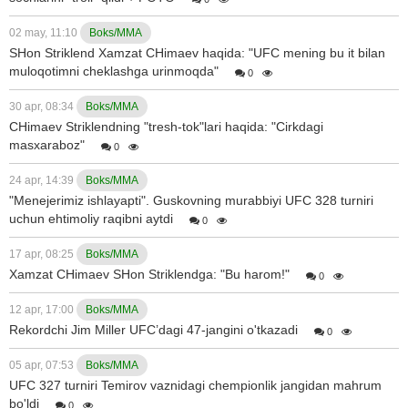
02 may, 11:10
Boks/MMA
SHon Striklend Xamzat CHimaev haqida: "UFC mening bu it bilan
muloqotimni cheklashga urinmoqda"
0
30 apr, 08:34
Boks/MMA
CHimaev Striklendning "tresh-tok"lari haqida: "Cirkdagi
masxaraboz"
0
24 apr, 14:39
Boks/MMA
"Menejerimiz ishlayapti". Guskovning murabbiyi UFC 328 turniri
uchun ehtimoliy raqibni aytdi
0
17 apr, 08:25
Boks/MMA
Xamzat CHimaev SHon Striklendga: "Bu harom!"
0
12 apr, 17:00
Boks/MMA
Rekordchi Jim Miller UFC’dagi 47-jangini o'tkazadi
0
05 apr, 07:53
Boks/MMA
UFC 327 turniri Temirov vaznidagi chempionlik jangidan mahrum
bo'ldi
0