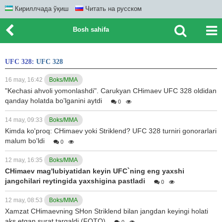
Кириллчада ўқиш
Читать на русском
Bosh sahifa
UFC 328:
UFC 328
16 may, 16:42
Boks/MMA
"Kechasi ahvoli yomonlashdi". Carukyan CHimaev UFC 328 oldidan
qanday holatda bo'lganini aytdi
0
14 may, 09:33
Boks/MMA
Kimda ko'proq: CHimaev yoki Striklend? UFC 328 turniri gonorarlari
malum bo'ldi
0
12 may, 16:35
Boks/MMA
CHimaev mag'lubiyatidan keyin UFC`ning eng yaxshi
jangchilari reytingida yaxshigina pastladi
0
12 may, 08:53
Boks/MMA
Xamzat CHimaevning SHon Striklend bilan jangdan keyingi holati
aks etgan surat tarqaldi (FOTO)
0