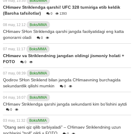
09 may, 15:55
Boks/MMA
CHimaev Striklendga qarshi! UFC 328 turniriga etib keldik
(Barcha tafsilotlar)
0
1393
08 may, 12:12
Boks/MMA
CHimaev SHon Striklendga qarshi jangda faoliyatidagi eng katta
gonorarni oladi
0
07 may, 11:17
Boks/MMA
CHimaev va Striklendning jangdan oldingi jismoniy holati +
FOTO
0
07 may, 08:39
Boks/MMA
Qodirov SHon Striklend bilan jangda CHimaevning burchagida
sekundantlik qilishi mumkin
0
04 may, 16:07
Boks/MMA
CHimaev Striklendga qarshi jangda sekundanti kim bo'lishini aytdi
0
03 may, 11:32
Boks/MMA
"Otang seni qiz qilib tarbiyaladi" – CHimaev Striklendning uzun
sochlarini "troll" qildi + FOTO
0