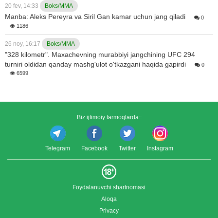
20 fev, 14:33
Boks/MMA
Manba: Aleks Pereyra va Siril Gan kamar uchun jang qiladi
0
1186
26 noy, 16:17
Boks/MMA
"328 kilometr". Maxachevning murabbiyi jangchining UFC 294
turniri oldidan qanday mashg'ulot o'tkazgani haqida gapirdi
0
6599
Biz ijtimoiy tarmoqlarda::
Telegram
Facebook
Twitter
Instagram
Foydalanuvchi shartnomasi
Aloqa
Privacy