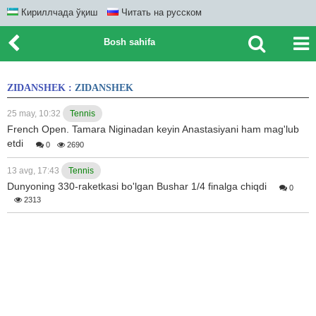
Кириллчада ўқиш
Читать на русском
Bosh sahifa
ZIDANSHEK :
ZIDANSHEK
25 may, 10:32
Tennis
French Open. Tamara Niginadan keyin Anastasiyani ham mag'lub
etdi
0
2690
13 avg, 17:43
Tennis
Dunyoning 330-raketkasi bo'lgan Bushar 1/4 finalga chiqdi
0
2313