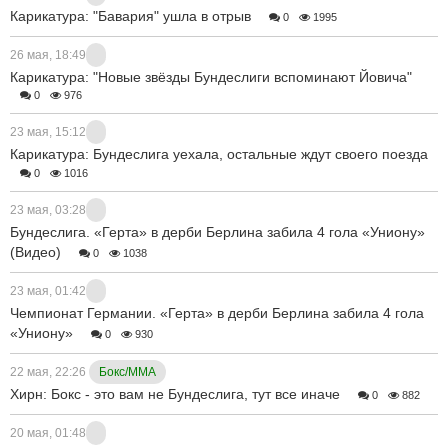
Карикатура: "Бавария" ушла в отрыв
0
1995
26 мая, 18:49
Карикатура: "Новые звёзды Бундеслиги вспоминают Йовича"
0
976
23 мая, 15:12
Карикатура: Бундеслига уехала, остальные ждут своего поезда
0
1016
23 мая, 03:28
Бундеслига. «Герта» в дерби Берлина забила 4 гола «Униону»
(Видео)
0
1038
23 мая, 01:42
Чемпионат Германии. «Герта» в дерби Берлина забила 4 гола
«Униону»
0
930
22 мая, 22:26
Бокс/ММА
Хирн: Бокс - это вам не Бундеслига, тут все иначе
0
882
20 мая, 01:48