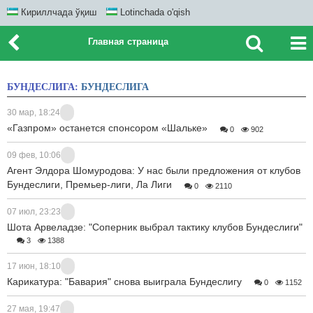
Кириллчада ўқиш
Lotinchada o'qish
Главная страница
БУНДЕСЛИГА:
БУНДЕСЛИГА
30 мар, 18:24
«Газпром» останется спонсором «Шальке»
0
902
09 фев, 10:06
Агент Элдора Шомуродова: У нас были предложения от клубов
Бундеслиги, Премьер-лиги, Ла Лиги
0
2110
07 июл, 23:23
Шота Арвеладзе: "Соперник выбрал тактику клубов Бундеслиги"
3
1388
17 июн, 18:10
Карикатура: "Бавария" снова выиграла Бундеслигу
0
1152
27 мая, 19:47