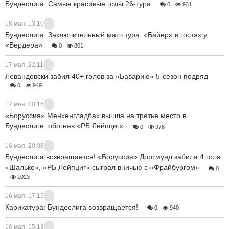
Бундеслига. Самые красивые голы 26-тура
0
931
18 мая, 13:10
Бундеслига. Заключительный матч тура: «Байер» в гостях у
«Вердера»
0
801
17 мая, 22:11
Левандовски забил 40+ голов за «Баварию» 5-сезон подряд
0
949
17 мая, 00:16
«Боруссия» Менхенгладбах вышла на третье место в
Бундеслиге, обогнав «РБ Лейпциг»
0
978
16 мая, 20:38
Бундеслига возвращается! «Боруссия» Дортмунд забила 4 гола
«Шальке», «РБ Лейпциг» сыграл вничью с «Фрайбургом»
0
1023
16 мая, 17:15
Карикатура: Бундеслига возвращается!
0
940
16 мая, 15:13