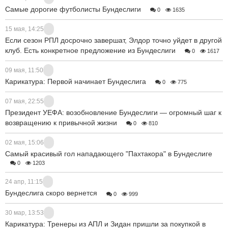
Самые дорогие футболисты Бундеслиги
0
1635
15 мая, 14:25
Если сезон РПЛ досрочно завершат, Элдор точно уйдет в другой
клуб. Есть конкретное предложение из Бундеслиги
0
1617
09 мая, 11:50
Карикатура: Первой начинает Бундеслига
0
775
07 мая, 22:55
Президент УЕФА: возобновление Бундеслиги — огромный шаг к
возвращению к привычной жизни
0
810
02 мая, 15:06
Самый красивый гол нападающего "Пахтакора" в Бундеслиге
0
1203
24 апр, 11:15
Бундеслига скоро вернется
0
999
30 мар, 13:53
Карикатура: Тренеры из АПЛ и Зидан пришли за покупкой в