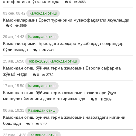
этнофестивал ўтказилмоқда
0
3653
03 сен, 08:42
Камондан отиш
Камончиларимиз Брест турнирини муваффақиятли якунлашди
0
2569
29 авг, 14:42
Камондан отиш
Камончиларимиз Брестдаги халқаро мусобақада совриндор
бўлишмоқда
0
2741
25 авг, 16:50
Токио-2020, Камондан отиш
Камондан отиш бўйича терма жамоамиз Европа сафарига
жўнаб кетди
0
2782
17 авг, 15:50
Камондан отиш
Камондан отиш бўйича терма жамоамиз вакиллари ўқув-
машғулот йиғинини давом эттиришмоқда
0
2989
06 авг, 10:31
Камондан отиш
Камондан отиш бўйича терма жамоамиз навбатдаги йиғинни
бошлади
0
3022
22 июл, 14:38
Камондан отиш