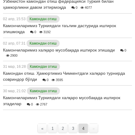
Ўзбекистон камондан отиш федерацияси Туркия билан
ҳамкорликни давом эттирмоқда
0
4077
02 апр, 15:53
Камондан отиш
Камончиларимиз Туркиядаги таълим дастурида иштирок
этишмоқда
0
3192
02 апр, 07:31
Камондан отиш
Камончиларимиз халқаро мусобақада иштирок этишади
0
2900
31 мар, 16:28
Камондан отиш
Камондан отиш. Ҳамюртимиз Чимкентдаги халқаро турнирда
совриндор бўлди
0
3595
30 мар, 21:02
Камондан отиш
Камончиларимиз Туркиядаги халқаро мусобақада иштирок
этадилар
0
2767
«
1
2
3
4
»