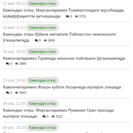
21 май, 08:11
Камондан отиш
Камондан отиш. Мерганларимиз Тожикистондаги мусобақада
муваффақиятли қатнашишди
0
3703
14 май, 11:17
Камондан отиш
Камондан отиш бўйича имтиёзли Ўзбекистон чемпионати
ўтказилмоқда
0
3649
16 апр, 10:10
Камондан отиш
Камончиларимиз Туркияда нишонни пойлашни ўрганишмоқда
0
2889
15 апр, 14:08
Камондан отиш
Камончиларимиз Жаҳон кубоги босқичида иштирок этишади
0
3443
09 апр, 21:09
Камондан отиш
Камондан отиш. Мерганларимиз Руминия Гран-присида
иштирок этишади
0
3312
04 апр, 18:18
Камондан отиш