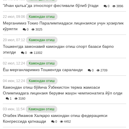
“Ичан қалъа”да этноспорт фестивали бўлиб ўтади
0
3896
22 июл, 09:06
Камондан отиш
Мерганимиз Токио Паралимпиадаси лицензияси учун ҳозирлик
кўряпти
0
3025
20 июл, 07:12
Камондан отиш
Тошкентда замонавий камондан отиш спорт базаси барпо
этилди
0
11002
02 июл, 12:24
Камондан отиш
Ёш мерганларимиз Тошкентда сараланди
0
2709
04 июн, 12:24
Камондан отиш
Камондан отиш бўйича Ўзбекистон терма жамоаси
Олимпиадага лицензия берувчи жаҳон чемпионатига йўл олди
1
3160
03 июн, 11:54
Камондан отиш
Отабек Имамов Халқаро камондан отиш федерацияси
Конгрессида қатнашди
0
4452