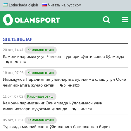
Lotinchada o'qish
Читать на русском
ЯНГИЛИКЛАР
20 окт, 14:41
Камондан отиш
Камончиларимиз учун Чимкент турнири сўнгги синов бўлмоқда
0
3014
19 окт, 07:08
Камондан отиш
Имомқулов Паралимпия ўйинларига йўлланма олиш учун Осиё
чемпионатига жўнаб кетди
0
2926
11 окт, 07:02
Камондан отиш
Камончиларимизнинг Олимпиада йўлланмаси учун
имкониятлари муҳокама қилинди
0
2731
05 окт, 13:51
Камондан отиш
Туркияда миллий спорт ўйинларига бағишланган йирик