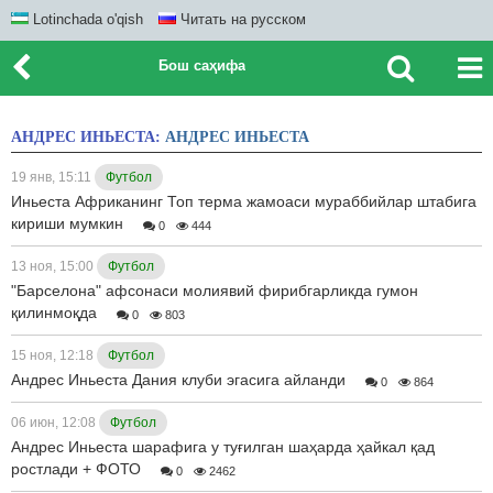
Lotinchada o'qish
Читать на русском
Бош саҳифа
АНДРЕС ИНЬЕСТА:
АНДРЕС ИНЬЕСТА
19 янв, 15:11
Футбол
Иньеста Африканинг Топ терма жамоаси мураббийлар штабига
кириши мумкин
0
444
13 ноя, 15:00
Футбол
"Барселона" афсонаси молиявий фирибгарликда гумон
қилинмоқда
0
803
15 ноя, 12:18
Футбол
Андрес Иньеста Дания клуби эгасига айланди
0
864
06 июн, 12:08
Футбол
Андрес Иньеста шарафига у туғилган шаҳарда ҳайкал қад
ростлади + ФОТО
0
2462