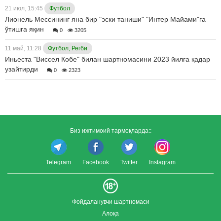
21 июл, 15:45
Футбол
Лионель Мессининг яна бир "эски таниши" "Интер Майами"га
ўтишга яқин
0
3205
11 май, 11:28
Футбол, Регби
Иньеста "Виссел Кобе" билан шартномасини 2023 йилга қадар
узайтирди
0
2323
Биз ижтимоий тармоқларда::
Telegram
Facebook
Twitter
Instagram
Фойдаланувчи шартномаси
Алоқа