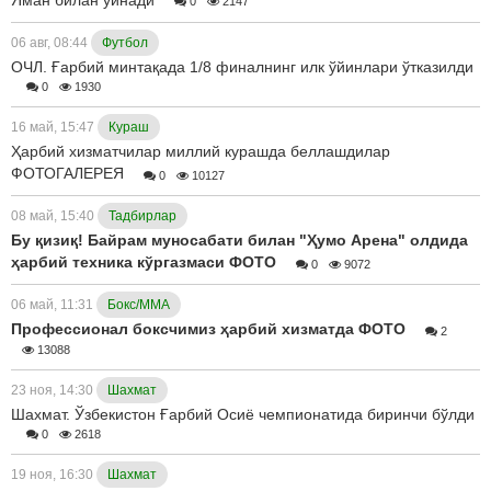
0
2147
06 авг, 08:44
Футбол
ОЧЛ. Ғарбий минтақада 1/8 финалнинг илк ўйинлари ўтказилди
0
1930
16 май, 15:47
Кураш
Ҳарбий хизматчилар миллий курашда беллашдилар
ФОТОГАЛЕРЕЯ
0
10127
08 май, 15:40
Тадбирлар
Бу қизиқ! Байрам муносабати билан "Ҳумо Арена" олдида
ҳарбий техника кўргазмаси ФОТО
0
9072
06 май, 11:31
Бокс/ММА
Профессионал боксчимиз ҳарбий хизматда ФОТО
2
13088
23 ноя, 14:30
Шахмат
Шахмат. Ўзбекистон Ғарбий Осиё чемпионатида биринчи бўлди
0
2618
19 ноя, 16:30
Шахмат