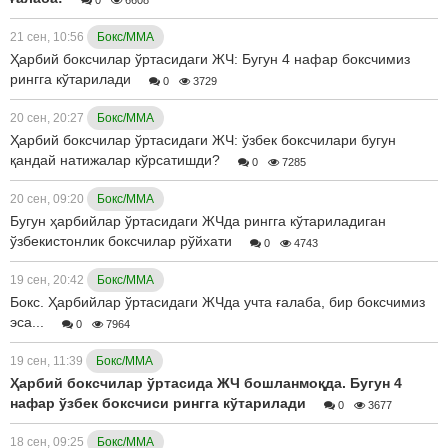
21 сен, 10:56
Бокс/ММА
Ҳарбий боксчилар ўртасидаги ЖЧ: Бугун 4 нафар боксчимиз
рингга кўтарилади
0
3729
20 сен, 20:27
Бокс/ММА
Ҳарбий боксчилар ўртасидаги ЖЧ: ўзбек боксчилари бугун
қандай натижалар кўрсатишди?
0
7285
20 сен, 09:20
Бокс/ММА
Бугун ҳарбийлар ўртасидаги ЖЧда рингга кўтариладиган
ўзбекистонлик боксчилар рўйхати
0
4743
19 сен, 20:42
Бокс/ММА
Бокс. Ҳарбийлар ўртасидаги ЖЧда учта ғалаба, бир боксчимиз
эса...
0
7964
19 сен, 11:39
Бокс/ММА
Ҳарбий боксчилар ўртасида ЖЧ бошланмоқда. Бугун 4
нафар ўзбек боксчиси рингга кўтарилади
0
3677
18 сен, 09:25
Бокс/ММА