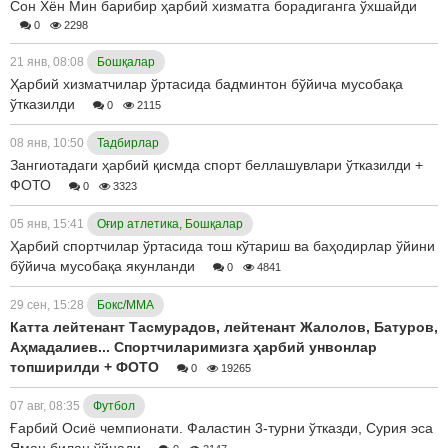
Сон Хён Мин барибир ҳарбий хизматга борадиганга ўхшайди
0
2298
21 янв, 08:08
Бошқалар
Ҳарбий хизматчилар ўртасида бадминтон бўйича мусобақа
ўтказилди
0
2115
08 янв, 10:50
Тадбирлар
Зангиотадаги ҳарбий қисмда спорт беллашувлари ўтказилди +
ФОТО
0
3323
05 янв, 15:41
Оғир атлетика, Бошқалар
Ҳарбий спортчилар ўртасида тош кўтариш ва баҳодирлар ўйини
бўйича мусобақа якунланди
0
4841
29 сен, 15:28
Бокс/ММА
Катта лейтенант Тасмурадов, лейтенант Жалолов, Батуров,
Аҳмадалиев... Спортчиларимизга ҳарбий унвонлар
топширилди + ФОТО
0
19265
07 авг, 08:35
Футбол
Ғарбий Осиё чемпионати. Фаластин 3-турни ўтказди, Сурия эса
Яман билан ўйнади