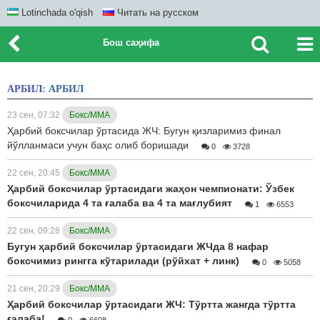
Lotinchada o'qish
Читать на русском
Бош саҳифа
АРБИЛ:
АРБИЛ
23 сен, 07:32
Бокс/ММА
Ҳарбий боксчилар ўртасида ЖЧ: Бугун қизларимиз финал
йўлланмаси учун баҳс олиб боришади
0
3728
22 сен, 20:45
Бокс/ММА
Ҳарбий боксчилар ўртасидаги жаҳон чемпионати: Ўзбек
боксчиларида 4 та ғалаба ва 4 та мағлубият
1
6553
22 сен, 09:28
Бокс/ММА
Бугун ҳарбий боксчилар ўртасидаги ЖЧда 8 нафар
боксчимиз рингга кўтарилади (рўйхат + линк)
0
5058
21 сен, 20:29
Бокс/ММА
Ҳарбий боксчилар ўртасидаги ЖЧ: Тўртта жангда тўртта
ғалаба!
0
6608