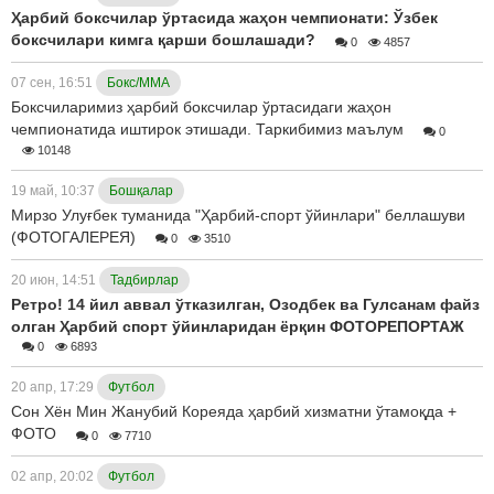
Ҳарбий боксчилар ўртасида жаҳон чемпионати: Ўзбек
боксчилари кимга қарши бошлашади?
0
4857
07 сен, 16:51
Бокс/ММА
Боксчиларимиз ҳарбий боксчилар ўртасидаги жаҳон
чемпионатида иштирок этишади. Таркибимиз маълум
0
10148
19 май, 10:37
Бошқалар
Мирзо Улуғбек туманида "Ҳарбий-спорт ўйинлари" беллашуви
(ФОТОГАЛЕРЕЯ)
0
3510
20 июн, 14:51
Тадбирлар
Ретро! 14 йил аввал ўтказилган, Озодбек ва Гулсанам файз
олган Ҳарбий спорт ўйинларидан ёрқин ФОТОРЕПОРТАЖ
0
6893
20 апр, 17:29
Футбол
Сон Хён Мин Жанубий Кореяда ҳарбий хизматни ўтамоқда +
ФОТО
0
7710
02 апр, 20:02
Футбол