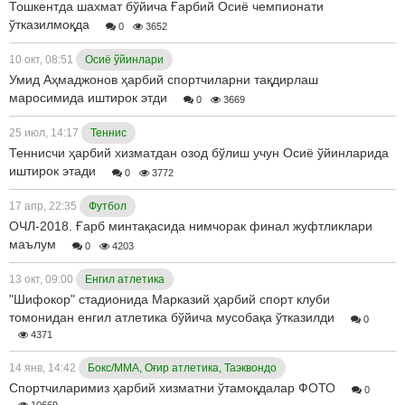
Тошкентда шахмат бўйича Ғарбий Осиё чемпионати
ўтказилмоқда
0
3652
10 окт, 08:51
Осиё ўйинлари
Умид Аҳмаджонов ҳарбий спортчиларни тақдирлаш
маросимида иштирок этди
0
3669
25 июл, 14:17
Теннис
Теннисчи ҳарбий хизматдан озод бўлиш учун Осиё ўйинларида
иштирок этади
0
3772
17 апр, 22:35
Футбол
ОЧЛ-2018. Ғарб минтақасида нимчорак финал жуфтликлари
маълум
0
4203
13 окт, 09:00
Енгил атлетика
"Шифокор" стадионида Марказий ҳарбий спорт клуби
томонидан енгил атлетика бўйича мусобақа ўтказилди
0
4371
14 янв, 14:42
Бокс/ММА, Оғир атлетика, Таэквондо
Спортчиларимиз ҳарбий хизматни ўтамоқдалар ФОТО
0
10669