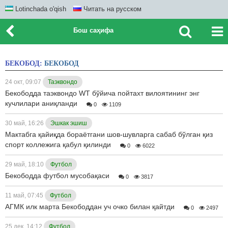
Lotinchada o'qish
Читать на русском
Бош саҳифа
БЕКОБОД:
БЕКОБОД
24 окт, 09:07
Таэквондо
Бекободда таэквондо WT бўйича пойтахт вилоятининг энг
кучлилари аниқланди
0
1109
30 май, 16:26
Эшкак эшиш
Мактабга қайиқда бораётгани шов-шувларга сабаб бўлган қиз
спорт коллежига қабул қилинди
0
6022
29 май, 18:10
Футбол
Бекободда футбол мусобақаси
0
3817
11 май, 07:45
Футбол
АГМК илк марта Бекободдан уч очко билан қайтди
0
2497
25 дек, 14:12
Футбол