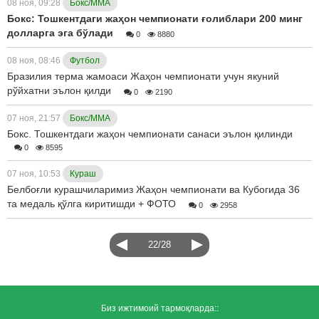
08 ноя, 09:28
Бокс/ММА
Бокс: Тошкентдаги жаҳон чемпионати ғолиблари 200 минг
долларга эга бўлади
0
8880
08 ноя, 08:46
Футбол
Бразилия терма жамоаси Жаҳон чемпионати учун якуний
рўйхатни эълон қилди
0
2190
07 ноя, 21:57
Бокс/ММА
Бокс. Тошкентдаги жаҳон чемпионати санаси эълон қилинди
0
8595
07 ноя, 10:53
Кураш
Белбоғли курашчиларимиз Жаҳон чемпионати ва Кубогида 36
та медаль қўлга киритишди + ФОТО
0
2958
22/28
Биз ижтимоий тармоқларда::