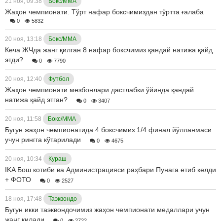
21 ноя, 09:38
Бокс/ММА
Жаҳон чемпионати. Тўрт нафар боксчимиздан тўртта ғалаба
0
5832
20 ноя, 13:18
Бокс/ММА
Кеча ЖЧда жанг қилган 8 нафар боксчимиз қандай натижа қайд
этди?
0
7790
20 ноя, 12:40
Футбол
Жаҳон чемпионати мезбонлари дастлабки ўйинда қандай
натижа қайд этган?
0
3407
20 ноя, 11:58
Бокс/ММА
Бугун жаҳон чемпионатида 4 боксчимиз 1/4 финал йўлланмаси
учун рингга кўтарилади
0
4675
20 ноя, 10:34
Кураш
IKA Бош котиби ва Администрацияси раҳбари Пунага етиб келди
+ ФОТО
0
2527
18 ноя, 17:48
Таэквондо
Бугун икки таэквондочимиз жаҳон чемпионати медаллари учун
жанг қилади
0
2722