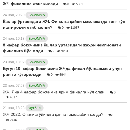
ЖЧ финалида жанг қилади
0
5651
24 ноя, 20:20
Бокс/ММА
Ёшлар ўртасидаги ЖЧ. Финалга қайси мамлакатдан энг кўп
иштирокчи етиб келди?
0
11087
24 ноя, 10:18
Бокс/ММА
8 нафар боксчимиз ёшлар ўртасидаги жаҳон чемпионати
финалига йўл олди
2
9231
23 ноя, 13:02
Бокс/ММА
Бугун 10 нафар боксчимиз ЖЧда финал йўлланмаси учун
рингга кўтарилади
0
5944
23 ноя, 07:53
Бокс/ММА
ЖЧ. Яна 4 нафар боксчимиз ярим финалга йўл олди
0
4817
21 ноя, 18:23
Футбол
ЖЧ-2022. Очилиш ўйинига қанча томошабин келди?
0
2746