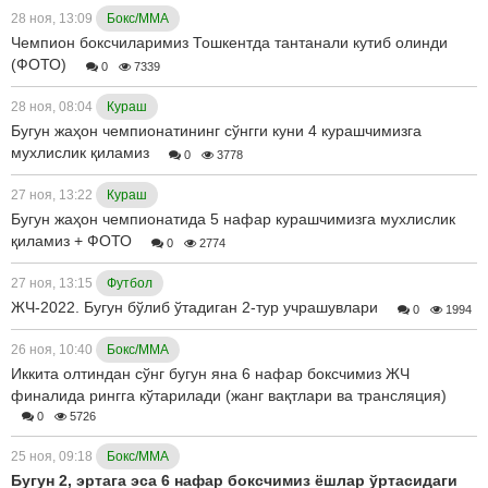
28 ноя, 13:09
Бокс/ММА
Чемпион боксчиларимиз Тошкентда тантанали кутиб олинди
(ФОТО)
0
7339
28 ноя, 08:04
Кураш
Бугун жаҳон чемпионатининг сўнгги куни 4 курашчимизга
мухлислик қиламиз
0
3778
27 ноя, 13:22
Кураш
Бугун жаҳон чемпионатида 5 нафар курашчимизга мухлислик
қиламиз + ФОТО
0
2774
27 ноя, 13:15
Футбол
ЖЧ-2022. Бугун бўлиб ўтадиган 2-тур учрашувлари
0
1994
26 ноя, 10:40
Бокс/ММА
Иккита олтиндан сўнг бугун яна 6 нафар боксчимиз ЖЧ
финалида рингга кўтарилади (жанг вақтлари ва трансляция)
0
5726
25 ноя, 09:18
Бокс/ММА
Бугун 2, эртага эса 6 нафар боксчимиз ёшлар ўртасидаги