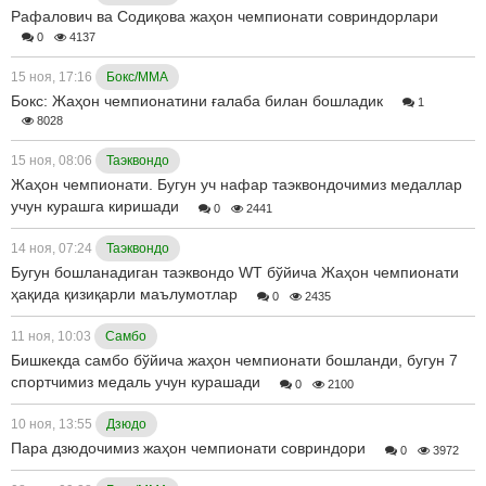
Рафалович ва Содиқова жаҳон чемпионати совриндорлари
0
4137
15 ноя, 17:16
Бокс/ММА
Бокс: Жаҳон чемпионатини ғалаба билан бошладик
1
8028
15 ноя, 08:06
Таэквондо
Жаҳон чемпионати. Бугун уч нафар таэквондочимиз медаллар
учун курашга киришади
0
2441
14 ноя, 07:24
Таэквондо
Бугун бошланадиган таэквондо WT бўйича Жаҳон чемпионати
ҳақида қизиқарли маълумотлар
0
2435
11 ноя, 10:03
Самбо
Бишкекда самбо бўйича жаҳон чемпионати бошланди, бугун 7
спортчимиз медаль учун курашади
0
2100
10 ноя, 13:55
Дзюдо
Пара дзюдочимиз жаҳон чемпионати совриндори
0
3972