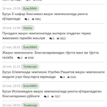
18 ноя, 15:59
Бокс/ММА
Бугун 5 нафар боксчимиз жаҳон чемпионатида рингга
кўтарилади
1
4961
18 ноя, 12:08
Кураш
Пунадаги жаҳон чемпионатида иштирок этадиган терма
жамоамиз таркиби маълум
0
3922
17 ноя, 08:41
Бокс/ММА
Жаҳон чемпионати. Боксчиларимиздан тўртта жанг ва тўртта
ғалаба
0
5346
16 ноя, 11:14
Таэквондо
Бугун Олимпиада чемпиони Улуғбек Рашитов жаҳон чемпионати
медали учун баҳсларга киришади
0
5181
16 ноя, 10:53
Бокс/ММА
Бугун Испаниядаги жаҳон чемпионатида рингга кўтариладиган
боксчиларимиз рўйхати
0
7027
16 ноя, 08:05
Таэквондо