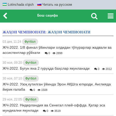
Lotinchada o'qish
Читать на русском
Бош саҳифа
ЖАҲОН ЧЕМПИОНАТИ:
ЖАҲОН ЧЕМПИОНАТИ
03 дек, 11:24
Футбол
ЖЧ-2022. 1/8 финал ўйинлари олдидан тўпурарлар жадвали ва
ассистентлар рўйхати
0
2898
30 ноя, 09:20
Футбол
ЖЧ-2022. Бугун яна 2 гуруҳда баҳслар якунланади
0
2012
30 ноя, 07:10
Футбол
ЖЧ-2022. Узоқ кутилган ўйинда Эрон АҚШга ютқазди, Англияда
йирик ғалаба
0
1508
29 ноя, 22:05
Футбол
ЖЧ-2022. Нидерландия ва Сенегал плей-оффда. Қатар эса
мундиални якунлади
0
3519