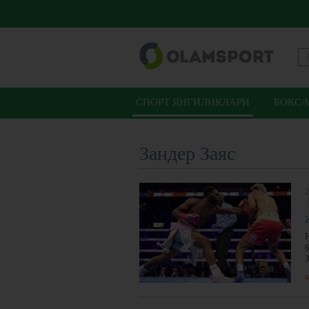
СПОРТ ЯНГИЛИКЛАРИ
БОКС/
Зандер Заяс
З
я