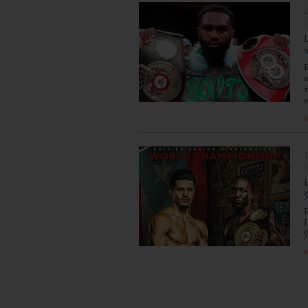
2
я
1
я