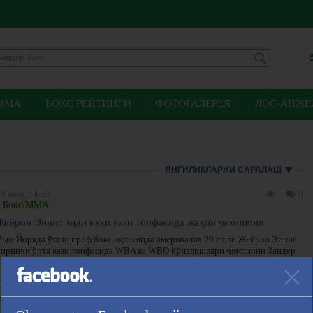
ММА
БОКС РЕЙТИНГИ
ФОТОГАЛЕРЕЯ
ЛОС-АНЖЕЛ
ЯНГИЛИКЛАРНИ САРАЛАШ
28 июн, 14:53
0
Бокс/ММА
Жейрон Эннис энди икки вазн тоифасида жаҳон чемпиони
Нью-Йоркда ўтган проф бокс оқшомида америкалик 29 ёшли Жейрон Эннис
биринчи ўрта вазн тоифасида WBA ва WBO йўналишлари чемпиони Зандер
аясга қарши рингга кўтарилди.
нгиликни кўрсатиш