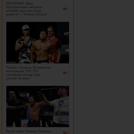
ИНТЕРВЬЮ. Икки
Президентнинг меҳрини
0
қозониб, дуосини олган
дзюдочи — Ришод Собиров
Чимаев, Темиров, Волкановски
ва бошқалар. UFC 333
0
турнирида кимлар жанг
қилиши мумкин?
Яхши хабар! Рамазон Темиров
0