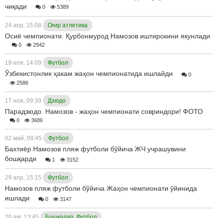
чиқади
0
5389
24 апр, 15:08
Оғир атлетика
Осиё чемпионати. Қурбонмурод Намозов иштирокини якунлади
0
2942
19 ноя, 14:09
Футбол
Ўзбекистонлик ҳакам жаҳон чемпионатида ишлайди
0
2586
17 ноя, 09:39
Дзюдо
Парадзюдо. Намозов - жаҳон чемпионати совриндори! ФОТО
0
3686
02 май, 08:45
Футбол
Бахтиёр Намозов пляж футболи бўйича ЖЧ учрашувини
бошқарди
1
3152
29 апр, 15:15
Футбол
Намозов пляж футболи бўйича Жаҳон чемпионати ўйинида
ишлади
0
3147
20 авг, 13:45
Бошқалар, Футбол