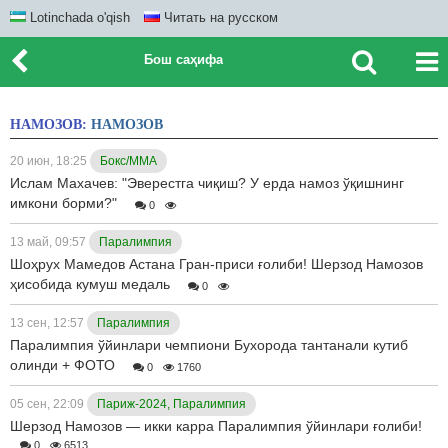
Lotinchada o'qish
Читать на русском
Бош саҳифа
НАМОЗОВ:
НАМОЗОВ
20 июн, 18:25
Бокс/ММА
Ислам Махачев: "Эверестга чиқиш? У ерда намоз ўқишнинг
имкони борми?"
0
13 май, 09:57
Паралимпия
Шоҳрух Мамедов Астана Гран-приси ғолиби! Шерзод Намозов
ҳисобида кумуш медаль
0
13 сен, 12:57
Паралимпия
Паралимпия ўйинлари чемпиони Бухорода тантанали кутиб
олинди + ФОТО
0
1760
05 сен, 22:09
Париж-2024, Паралимпия
Шерзод Намозов — икки карра Паралимпия ўйинлари ғолиби!
0
6513