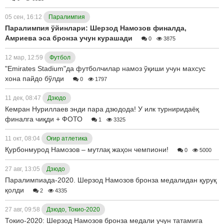
05 сен, 16:12
Паралимпия
Паралимпия ўйинлари: Шерзод Намозов финалда,
Амриева эса бронза учун курашади
0
3875
12 мар, 12:59
Футбол
"Emirates Stadium"да футболчилар намоз ўқиши учун махсус
хона пайдо бўлди
0
1797
11 дек, 08:47
Дзюдо
Кемран Нуриллаев энди пара дзюдода! У илк турниридаёқ
финалга чиқди + ФОТО
1
3325
11 окт, 08:04
Оғир атлетика
Қурбонмурод Намозов – мутлақ жаҳон чемпиони!
0
5000
27 авг, 13:05
Дзюдо
Паралимпиада-2020. Шерзод Намозов бронза медалидан қуруқ
қолди
2
4335
27 авг, 09:58
Дзюдо, Токио-2020
Токио-2020: Шерзод Намозов бронза медали учун татамига