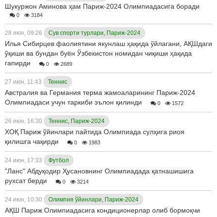
Шукуржон Аминова ҳам Париж-2024 Олимпиадасига боради
0
3184
28 июн, 09:26
Сув спорти турлари, Париж-2024
Илья Сибирцев фаолиятини якунлаш ҳақида ўйлагани, АҚШдаги
ўқиши ва бундан буён Ўзбекистон номидан чиқиши ҳақида
гапирди
0
2689
27 июн, 11:43
Теннис
Австралия ва Германия терма жамоаларининг Париж-2024
Олимпиадаси учун таркиби эълон қилинди
0
1572
26 июн, 16:30
Теннис, Париж-2024
ХОҚ Париж ўйинлари пайтида Олимпиада сулҳига риоя
қилишга чақирди
0
1983
24 июн, 17:33
Футбол
"Ланс" Абдуқодир Ҳусановнинг Олимпиадада қатнашишига
рухсат берди
0
3214
24 июн, 10:30
Олимпия ўйинлари, Париж-2024
АҚШ Париж Олимпиадасига кондиционерлар олиб бормоқчи