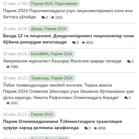
21 июн, 17:00
Париж-2024, Паралимпия
Париж-2024 Паралимпиадаси учун лицензияларимиз сони яна
биттага кўпайди
0
1952
20 июн, 18:59
Дзюдо, Париж-2024
Бизда 12 та лицензия: Дзюдочиларимиз лицензиялар сони
бўйича рекордни янгилашди
0
4031
20 июн, 09:34
Бокс/ММА, Париж-2024
Америкалик журналист Баҳодир Жалолов ҳақида гапирди
0
7086
19 июн, 18:21
Таэквондо, Париж-2024
Ўзбек таэквондосидан ажойиб янгилик: Терма жамоа
Париж-2024 Олимпия ўйинлари учун бешинчи йўлланмани ҳам
қўлга киритди, Никита Рафалович Олимпиадага боради!
0
2631
18 июн, 22:15
Париж-2024
Париж Олимпиадасининг Ўзбекистондаги трансляция
ҳуқуқи харид қилиниш арафасида
0
4859