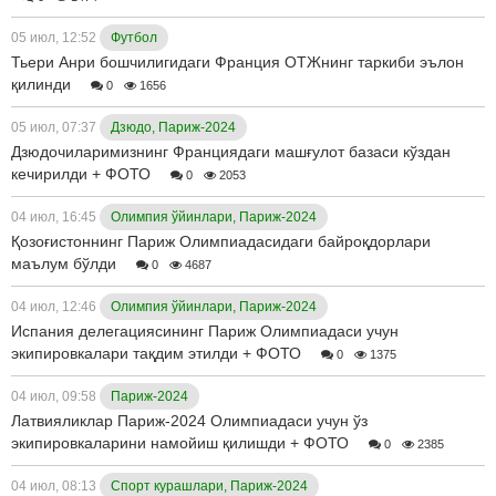
05 июл, 12:52
Футбол
Тьери Анри бошчилигидаги Франция ОТЖнинг таркиби эълон
қилинди
0
1656
05 июл, 07:37
Дзюдо, Париж-2024
Дзюдочиларимизнинг Франциядаги машғулот базаси кўздан
кечирилди + ФОТО
0
2053
04 июл, 16:45
Олимпия ўйинлари, Париж-2024
Қозоғистоннинг Париж Олимпиадасидаги байроқдорлари
маълум бўлди
0
4687
04 июл, 12:46
Олимпия ўйинлари, Париж-2024
Испания делегациясининг Париж Олимпиадаси учун
экипировкалари тақдим этилди + ФОТО
0
1375
04 июл, 09:58
Париж-2024
Латвияликлар Париж-2024 Олимпиадаси учун ўз
экипировкаларини намойиш қилишди + ФОТО
0
2385
04 июл, 08:13
Спорт курашлари, Париж-2024