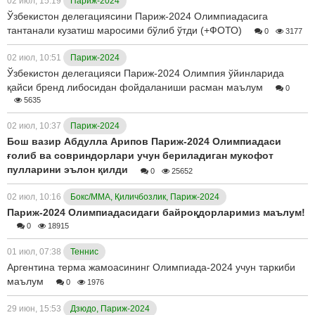
02 июл, 15:19
Париж-2024
Ўзбекистон делегациясини Париж-2024 Олимпиадасига
тантанали кузатиш маросими бўлиб ўтди (+ФОТО)
0
3177
02 июл, 10:51
Париж-2024
Ўзбекистон делегацияси Париж-2024 Олимпия ўйинларида
қайси бренд либосидан фойдаланиши расман маълум
0
5635
02 июл, 10:37
Париж-2024
Бош вазир Абдулла Арипов Париж-2024 Олимпиадаси
ғолиб ва совриндорлари учун бериладиган мукофот
пулларини эълон қилди
0
25652
02 июл, 10:16
Бокс/ММА, Қиличбозлик, Париж-2024
Париж-2024 Олимпиадасидаги байроқдорларимиз маълум!
0
18915
01 июл, 07:38
Теннис
Аргентина терма жамоасининг Олимпиада-2024 учун таркиби
маълум
0
1976
29 июн, 15:53
Дзюдо, Париж-2024