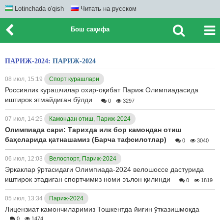
Lotinchada o'qish
Читать на русском
Бош саҳифа
ПАРИЖ-2024:
ПАРИЖ-2024
08 июл, 15:19
Спорт курашлари
Россиялик курашчилар охир-оқибат Париж Олимпиадасида
иштирок этмайдиган бўлди
0
3297
07 июл, 14:25
Камондан отиш, Париж-2024
Олимпиада сари: Тарихда илк бор камондан отиш
баҳсларида қатнашамиз (Барча тафсилотлар)
0
3040
06 июл, 12:03
Велоспорт, Париж-2024
Эркаклар ўртасидаги Олимпиада-2024 велошоссе дастурида
иштирок этадиган спортчимиз номи эълон қилинди
0
1819
05 июл, 13:34
Париж-2024
Лицензиат камончиларимиз Тошкентда йиғин ўтказишмоқда
0
1474