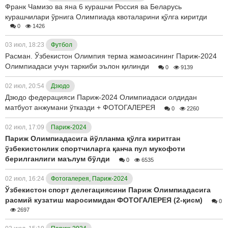
Франк Чамизо ва яна 6 курашчи Россия ва Беларусь
курашчилари ўрнига Олимпиада квоталарини қўлга киритди
0
1426
03 июл, 18:23
Футбол
Расман. Ўзбекистон Олимпия терма жамоасининг Париж-2024
Олимпиадаси учун таркиби эълон қилинди
0
9139
02 июл, 20:54
Дзюдо
Дзюдо федерацияси Париж-2024 Олимпиадаси олдидан
матбуот анжумани ўтказди + ФОТОГАЛЕРЕЯ
0
2260
02 июл, 17:09
Париж-2024
Париж Олимпиадасига йўлланма қўлга киритган
ўзбекистонлик спортчиларга қанча пул мукофоти
берилганлиги маълум бўлди
0
6535
02 июл, 16:24
Фотогалерея, Париж-2024
Ўзбекистон спорт делегациясини Париж Олимпиадасига
расмий кузатиш маросимидан ФОТОГАЛЕРЕЯ (2-қисм)
0
2697