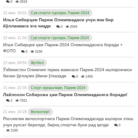
0
2919
22 июн, 19:01
Сув спорти турлари, Париж-2024
Илья Сибирцев Париж Олимпиадаси учун яна бир
йўлланмага эга чиқди
0
2094
22 июн, 11:28
Сув спорти турлари, Париж-2024
Илья Сибирцев ҳам Париж-2024 Олимпиадасига боради +
ФОТО
0
3158
22 июн, 08:50
Футбол
Ўзбекистон Олимпия терма жамоаси Париж-2024 иштирокчиси
билан ўртоқлик ўйини ўтказади
0
1459
21 июн, 22:35
Спорт курашлари, Париж-2024
Лайлохон Собирова ҳам Париж Олимпиадасига боради!
2
7931
21 июн, 18:28
Велоспорт
Россиялик велоспортчига Париж Олимпиадасида иштирок этиш
учун рухсат берилди, бироқ спортчи буни рад қилди
0
2180