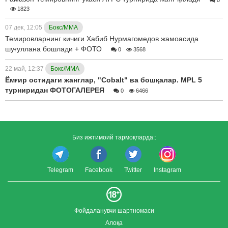
1823
07 дек, 12:05
Бокс/ММА
Темировларнинг кичиги Хабиб Нурмагомедов жамоасида
шуғуллана бошлади + ФОТО
0
3568
22 май, 12:37
Бокс/ММА
Ёмғир остидаги жанглар, "Cobalt" ва бошқалар. MPL 5
турниридан ФОТОГАЛЕРЕЯ
0
6466
Биз ижтимоий тармоқларда::
Telegram
Facebook
Twitter
Instagram
Фойдаланувчи шартномаси
Алоқа