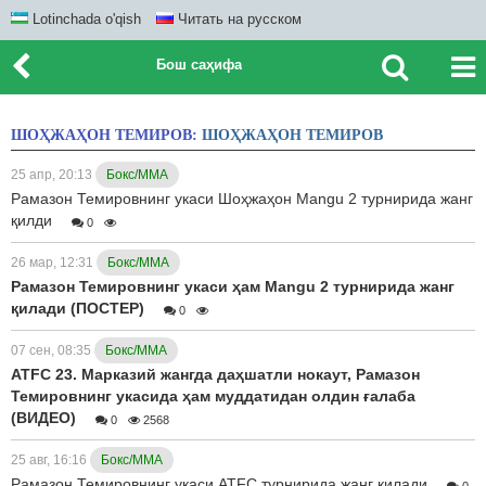
Lotinchada o'qish
Читать на русском
Бош саҳифа
ШОҲЖАҲОН ТЕМИРОВ:
ШОҲЖАҲОН ТЕМИРОВ
25 апр, 20:13
Бокс/ММА
Рамазон Темировнинг укаси Шоҳжаҳон Mangu 2 турнирида жанг
қилди
0
26 мар, 12:31
Бокс/ММА
Рамазон Темировнинг укаси ҳам Mangu 2 турнирида жанг
қилади (ПОСТЕР)
0
07 сен, 08:35
Бокс/ММА
ATFC 23. Марказий жангда даҳшатли нокаут, Рамазон
Темировнинг укасида ҳам муддатидан олдин ғалаба
(ВИДЕО)
0
2568
25 авг, 16:16
Бокс/ММА
Рамазон Темировнинг укаси ATFC турнирида жанг қилади
0