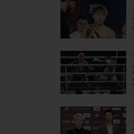
я
0
я
0