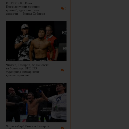
ИНТЕРВЬЮ. Икки
Президентнинг меҳрини
0
қозониб, дуосини олган
дзюдочи — Ришод Собиров
Чимаев, Темиров, Волкановски
ва бошқалар. UFC 333
0
турнирида кимлар жанг
қилиши мумкин?
Яхши хабар! Рамазон Темиров
0