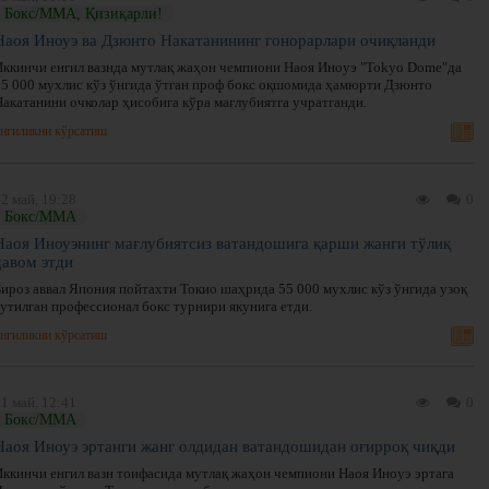
Бокс/ММА, Қизиқарли!
Наоя Иноуэ ва Дзюнто Накатанининг гонорарлари очиқланди
Иккинчи енгил вазнда мутлақ жаҳон чемпиони Наоя Иноуэ "Tokyo Dome"да
55 000 мухлис кўз ўнгида ўтган проф бокс оқшомида ҳамюрти Дзюнто
Накатанини очколар ҳисобига кўра мағлубиятга учратганди.
нгиликни кўрсатиш
2 май, 19:28
0
Бокс/ММА
Наоя Иноуэнинг мағлубиятсиз ватандошига қарши жанги тўлиқ
давом этди
Бироз аввал Япония пойтахти Токио шаҳрида 55 000 мухлис кўз ўнгида узоқ
кутилган профессионал бокс турнири якунига етди.
нгиликни кўрсатиш
1 май, 12:41
0
Бокс/ММА
Наоя Иноуэ эртанги жанг олдидан ватандошидан оғирроқ чиқди
Иккинчи енгил вазн тоифасида мутлақ жаҳон чемпиони Наоя Иноуэ эртага