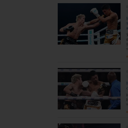
0
я
0
я
0