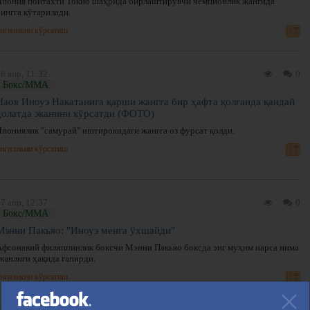
Япония пойтахти Токио шаҳрида бирлаштирувчи чемпионлик жангида
ингга кўтарилади.
нгиликни кўрсатиш
6 апр, 11:32
0
Бокс/ММА
Наоя Иноуэ Накатанига қарши жангга бир ҳафта қолганда қандай
ҳолатда эканини кўрсатди (ФОТО)
Япониялик "самурай" иштирокидаги жангга оз фурсат қолди.
нгиликни кўрсатиш
7 апр, 12:37
0
Бокс/ММА
Мэнни Пакьяо: "Иноуэ менга ўхшайди"
Афсонавий филиппинлик боксчи Мэнни Пакьяо боксда энг муҳим нарса нима
канлиги ҳақида гапирди.
нгиликни кўрсатиш