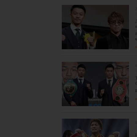
2
я
я
0