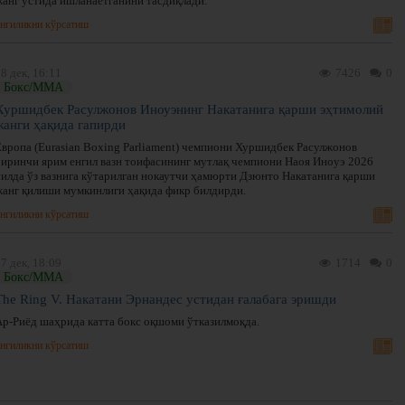
жанг устида ишланаётганини тасдиқлади.
нгиликни кўрсатиш
8 дек, 16:11
7426
0
Бокс/ММА
Хуршидбек Расулжонов Иноуэнинг Накатанига қарши эҳтимолий
жанги ҳақида гапирди
Европа (Eurasian Boxing Parliament) чемпиони Хуршидбек Расулжонов
биринчи ярим енгил вазн тоифасининг мутлақ чемпиони Наоя Иноуэ 2026
йилда ўз вазнига кўтарилган нокаутчи ҳамюрти Дзюнто Накатанига қарши
жанг қилиши мумкинлиги ҳақида фикр билдирди.
нгиликни кўрсатиш
7 дек, 18:09
1714
0
Бокс/ММА
The Ring V. Накатани Эрнандес устидан ғалабага эришди
Ар-Риёд шаҳрида катта бокс оқшоми ўтказилмоқда.
нгиликни кўрсатиш