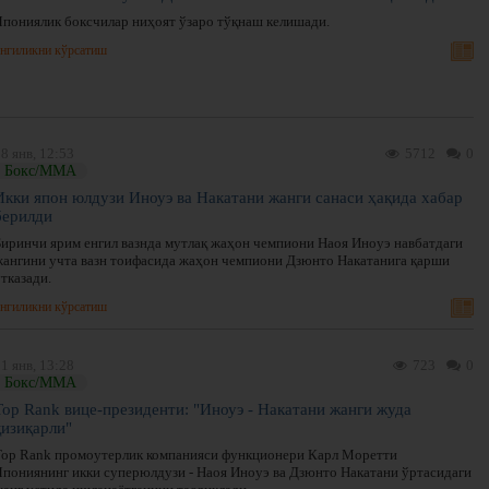
Япониялик боксчилар ниҳоят ўзаро тўқнаш келишади.
нгиликни кўрсатиш
8 янв, 12:53
5712
0
Бокс/ММА
Икки япон юлдузи Иноуэ ва Накатани жанги санаси ҳақида хабар
берилди
Биринчи ярим енгил вазнда мутлақ жаҳон чемпиони Наоя Иноуэ навбатдаги
жангини учта вазн тоифасида жаҳон чемпиони Дзюнто Накатанига қарши
тказади.
нгиликни кўрсатиш
1 янв, 13:28
723
0
Бокс/ММА
Top Rank вице-президенти: "Иноуэ - Накатани жанги жуда
қизиқарли"
Top Rank промоутерлик компанияси функционери Карл Моретти
Япониянинг икки суперюлдузи - Наоя Иноуэ ва Дзюнто Накатани ўртасидаги