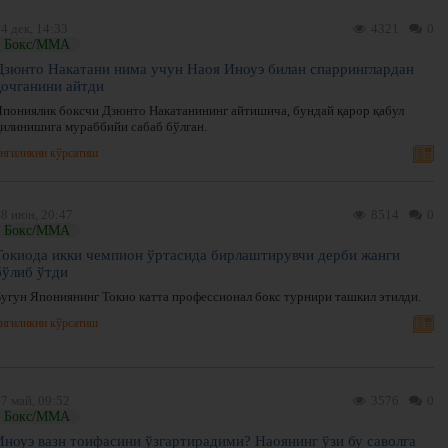
4 дек, 14:33
4321
0
Бокс/ММА
Дзюнто Накатани нима учун Наоя Иноуэ билан спарринглардан
қочганини айтди
Япониялик боксчи Дзюнто Накатанининг айтишича, бундай қарор қабул
қилинишига мураббийи сабаб бўлган.
нгиликни кўрсатиш
08 июн, 20:47
8514
0
Бокс/ММА
Токиода икки чемпион ўртасида бирлаштирувчи дерби жанги
бўлиб ўтди
Бугун Япониянинг Токио катта профессионал бокс турнири ташкил этилди.
нгиликни кўрсатиш
7 май, 09:52
3576
0
Бокс/ММА
Иноуэ вазн тоифасини ўзгартирадими? Наоянинг ўзи бу саволга