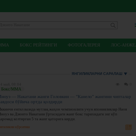
ММА
БОКС РЕЙТИНГИ
ФОТОГАЛЕРЕЯ
ЛОС-АНЖЕЛ
ЯНГИЛИКЛАРНИ САРАЛАШ
4 май, 08:04
0
Бокс/ММА
Иноуэ — Накатани жанги Головкин — "Канело" жангини чипталар
савдоси бўйича ортда қолдирди
Иккинчи енгил вазнда мутлақ жаҳон чемпионлиги учун японияликлар Наоя
Иноуэ ва Дзюнто Накатани ўртасидаги жанг бокс тарихидаги энг кўп
аромад келтирган 5 та жанг қаторига кирди.
нгиликни кўрсатиш