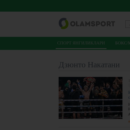
СПОРТ ЯНГИЛИКЛАРИ
БОКС/
Дзюнто Накатани
1
д
я