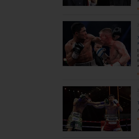
я
2
я
2
я