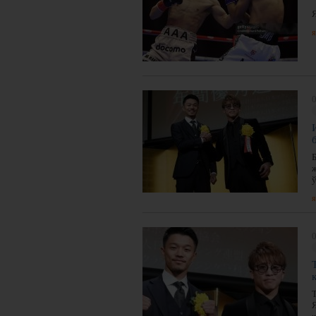
я
0
ў
я
0