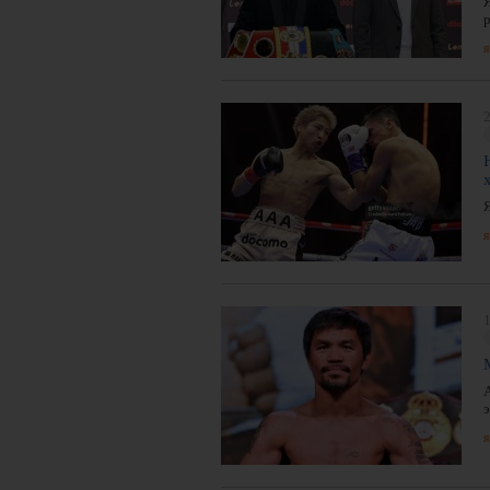
р
я
2
я
1
э
я