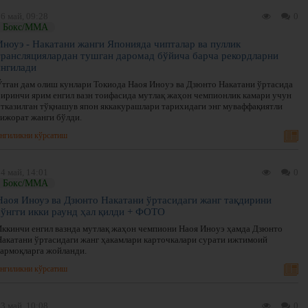
6 май, 09:28
0
Бокс/ММА
Иноуэ - Накатани жанги Японияда чипталар ва пуллик
трансляциялардан тушган даромад бўйича барча рекордларни
янгилади
Ўтган дам олиш кунлари Токиода Наоя Иноуэ ва Дзюнто Накатани ўртасида
биринчи ярим енгил вазн тоифасида мутлақ жаҳон чемпионлик камари учун
ўтказилган тўқнашув япон яккакурашлари тарихидаги энг муваффақиятли
тижорат жанги бўлди.
нгиликни кўрсатиш
4 май, 14:01
0
Бокс/ММА
Наоя Иноуэ ва Дзюнто Накатани ўртасидаги жанг тақдирини
сўнгги икки раунд ҳал қилди + ФОТО
Иккинчи енгил вазнда мутлақ жаҳон чемпиони Наоя Иноуэ ҳамда Дзюнто
Накатани ўртасидаги жанг ҳакамлари карточкалари сурати ижтимоий
тармоқларга жойланди.
нгиликни кўрсатиш
3 май, 10:08
0