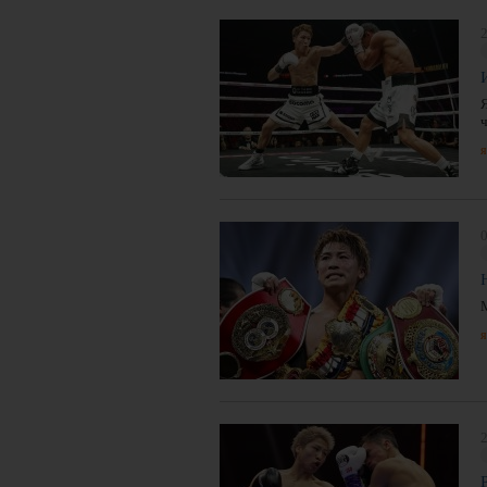
2
я
0
я
2