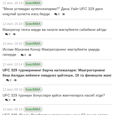
12 июл, 18:14
Бокс/ММА
"Мени устимдан куляпсизларми?" Дана Уайт UFC 329 даги
ноқулай ҳолатга изоҳ берди
0
12 июл, 16:16
Бокс/ММА
Макгрегор тилга кирди ва ғалати мағлубияти сабабини айтди
0
12 июл, 10:42
Бокс/ММА
Ислам Махачев Конор Макгрегорнинг мағлубияти ҳақида
гапирди
0
12 июл, 10:14
Бокс/ММА
UFC 329 турнирининг барча натижалари: Макгрегорнинг
беш йилдан кейинги омадсиз қайтиши, 10 та финишли жанг
0
12 июл, 09:16
Бокс/ММА
UFC 329 турнири бонуслари қайси жангчиларга насиб этди?
0
12 июл, 08:16
Бокс/ММА