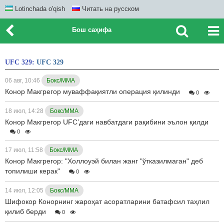
Lotinchada o'qish
Читать на русском
Бош саҳифа
UFC 329:
UFC 329
06 авг, 10:46
Бокс/ММА
Конор Макгрегор муваффақиятли операция қилинди
0
18 июл, 14:28
Бокс/ММА
Конор Макгрегор UFC’даги навбатдаги рақибини эълон қилди
0
17 июл, 11:58
Бокс/ММА
Конор Макгрегор: "Холлоуэй билан жанг "ўтказилмаган" деб
топилиши керак"
0
14 июл, 12:05
Бокс/ММА
Шифокор Конорнинг жароҳат асоратларини батафсил таҳлил
қилиб берди
0