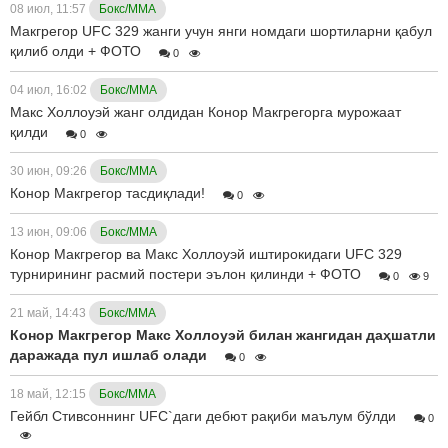
08 июл, 11:57
Бокс/ММА
Макгрегор UFC 329 жанги учун янги номдаги шортиларни қабул
қилиб олди + ФОТО
0
04 июл, 16:02
Бокс/ММА
Макс Холлоуэй жанг олдидан Конор Макгрегорга мурожаат
қилди
0
30 июн, 09:26
Бокс/ММА
Конор Макгрегор тасдиқлади!
0
13 июн, 09:06
Бокс/ММА
Конор Макгрегор ва Макс Холлоуэй иштирокидаги UFC 329
турнирининг расмий постери эълон қилинди + ФОТО
0
9
21 май, 14:43
Бокс/ММА
Конор Макгрегор Макс Холлоуэй билан жангидан даҳшатли
даражада пул ишлаб олади
0
18 май, 12:15
Бокс/ММА
Гейбл Стивсоннинг UFC`даги дебют рақиби маълум бўлди
0