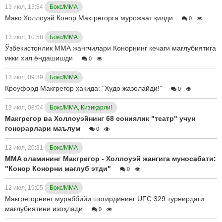
13 июл, 13:54
Бокс/ММА
Макс Холлоуэй Конор Макгрегорга мурожаат қилди
0
13 июл, 10:58
Бокс/ММА
Ўзбекистонлик ММА жангчилари Конорнинг кечаги мағлубиятига
икки хил ёндашишди
0
13 июл, 09:39
Бокс/ММА
Кроуфорд Макгрегор ҳақида: "Худо жазолайди!"
0
13 июл, 08:04
Бокс/ММА, Қизиқарли!
Макгрегор ва Холлоуэйнинг 68 сониялик "театр" учун
гонорарлари маълум
0
12 июл, 20:31
Бокс/ММА
MMA оламининг Макгрегор - Холлоуэй жангига муносабати:
"Конор Конорни мағлуб этди"
0
12 июл, 19:05
Бокс/ММА
Макгрегорнинг мураббийи шогирдининг UFC 329 турнирдаги
мағлубиятини изоҳлади
0