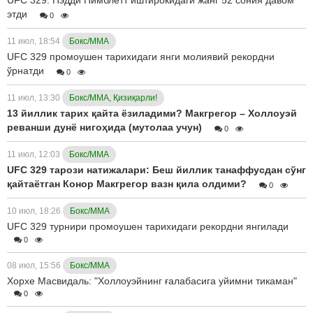
UFC 329. Пэдди Пимблетт иштирокидаги жанг 52 сония давом
этди
0
11 июл, 18:54
Бокс/ММА
UFC 329 промоушен тарихидаги янги молиявий рекордни
ўрнатди
0
11 июл, 13:30
Бокс/ММА, Қизиқарли!
13 йиллик тарих қайта ёзиладими? Макгрегор – Холлоуэй
реванши дунё нигоҳида (мутолаа учун)
0
11 июл, 12:03
Бокс/ММА
UFC 329 тарози натижалари: Беш йиллик танаффусдан сўнг
қайтаётган Конор Макгрегор вазн қила олдими?
0
10 июл, 18:26
Бокс/ММА
UFC 329 турнири промоушен тарихидаги рекордни янгилади
0
08 июл, 15:56
Бокс/ММА
Хорхе Масвидаль: "Холлоуэйнинг ғалабасига уйимни тикаман"
0