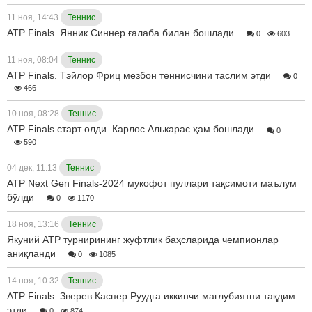
11 ноя, 14:43
Теннис
ATP Finals. Янник Синнер ғалаба билан бошлади
0
603
11 ноя, 08:04
Теннис
ATP Finals. Тэйлор Фриц мезбон теннисчини таслим этди
0
466
10 ноя, 08:28
Теннис
ATP Finals старт олди. Карлос Алькарас ҳам бошлади
0
590
04 дек, 11:13
Теннис
ATP Next Gen Finals-2024 мукофот пуллари тақсимоти маълум
бўлди
0
1170
18 ноя, 13:16
Теннис
Якуний ATP турнирининг жуфтлик баҳсларида чемпионлар
аниқланди
0
1085
14 ноя, 10:32
Теннис
ATP Finals. Зверев Каспер Руудга иккинчи мағлубиятни тақдим
этди
0
874