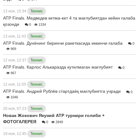
13 ноя, 15:34
Теннис
ATP Finals. Медведев кетма-кет 4 та мағлубиятдан кейин ғалаба
қозонди
0
1334
13 ноя, 11:43
Теннис
ATP Finals. Дунёнинг биринчи ракеткасида иккинчи ғалаба
0
969
12 ноя, 12:37
Теннис
ATP Finals. Карлос Алькаразда кутилмаган мағлубият
0
967
12 ноя, 11:55
Теннис
ATP Finals. Андрей Рублёв стартдаёқ мағлубиятга учради
0
1046
20 ноя, 07:23
Теннис
Новак Жокович Якуний ATP турнири ғолиби +
ФОТОГАЛЕРЕЯ
0
2849
19 ноя, 12:45
Теннис