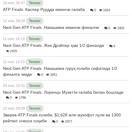
16 ноя, 08:47
Теннис
ATP Finals. Каспер Руудда иккинчи ғалаба
0
1654
12 ноя, 09:28
Теннис
Next Gen ATP Finals. Накашима иккинчи финалчи
0
1902
11 ноя, 16:10
Теннис
Next Gen ATP Finals. Жек Дрэйпер ҳам 1/2 финалда
0
2425
11 ноя, 14:33
Теннис
Next Gen ATP Finals. Накашима гуруҳ ғолиби сифатида 1/2
финалга чиқди
0
2651
09 ноя, 10:31
Теннис
Next Gen ATP Finals. Лоренцо Музетти ғалаба билан бошлади
0
1786
22 ноя, 09:09
Теннис
Зверев ATP Finals ғолиби, $1,628 млн мукофот пули ва 1300
рейтинг очкоси соҳиби
0
2977