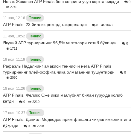
Новак Жокович ATP Finals бош соврини учун кортга чиқади
0
2749
11 ноя, 12:16
Теннис
ATP Finals. 23 йиллик рекорд такрорланди
0
1643
11 ноя, 10:52
Теннис
Якуний ATP турнирининг 96,5% чипталари сотиб бўлинди
0
1711
19 ноя, 11:19
Теннис
Рафаэль Надалнинг амакиси теннисчи нега ATP Finals
турнирининг плей-оффига чиқа олмаганини тушунтирди
0
2080
18 ноя, 11:26
Теннис
ATP Finals. Феликс Оже икки мағлубият билан гуруҳда қолиб
кетди
0
2210
17 ноя, 10:37
Теннис
АТP Finals. Даниил Медведев ярим финалга чиқиш имкониятини
йўқотди
0
2298