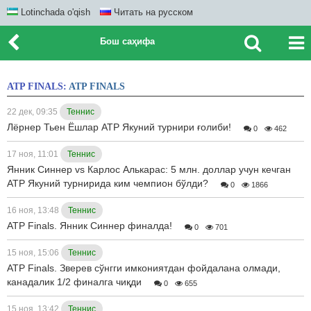
Lotinchada o'qish
Читать на русском
Бош саҳифа
ATP FINALS:
ATP FINALS
22 дек, 09:35
Теннис
Лёрнер Тьен Ёшлар ATP Якуний турнири ғолиби!
0
462
17 ноя, 11:01
Теннис
Янник Синнер vs Карлос Алькарас: 5 млн. доллар учун кечган
ATP Якуний турнирида ким чемпион бўлди?
0
1866
16 ноя, 13:48
Теннис
ATP Finals. Янник Синнер финалда!
0
701
15 ноя, 15:06
Теннис
ATP Finals. Зверев сўнгги имкониятдан фойдалана олмади,
канадалик 1/2 финалга чиқди
0
655
15 ноя, 13:42
Теннис