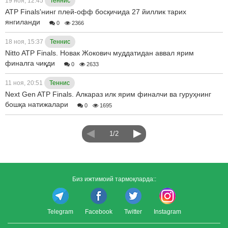
19 ноя, 12:45
Теннис
АТP Finals'нинг плей-офф босқичида 27 йиллик тарих
янгиланди
0
2366
18 ноя, 15:37
Теннис
Nitto ATP Finals. Новак Жокович муддатидан аввал ярим
финалга чиқди
0
2633
11 ноя, 20:51
Теннис
Next Gen ATP Finals. Алкараз илк ярим финалчи ва гуруҳнинг
бошқа натижалари
0
1695
1/2
Биз ижтимоий тармоқларда::
Telegram
Facebook
Twitter
Instagram