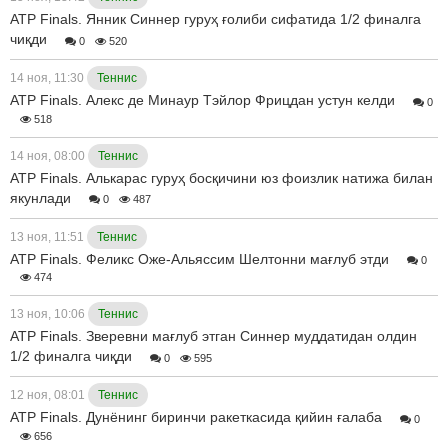
ATP Finals. Янник Синнер гуруҳ ғолиби сифатида 1/2 финалга
чиқди
0
520
14 ноя, 11:30
Теннис
ATP Finals. Алекс де Минаур Тэйлор Фрицдан устун келди
0
518
14 ноя, 08:00
Теннис
ATP Finals. Алькарас гуруҳ босқичини юз фоизлик натижа билан
якунлади
0
487
13 ноя, 11:51
Теннис
ATP Finals. Феликс Оже-Альяссим Шелтонни мағлуб этди
0
474
13 ноя, 10:06
Теннис
ATP Finals. Зверевни мағлуб этган Синнер муддатидан олдин
1/2 финалга чиқди
0
595
12 ноя, 08:01
Теннис
ATP Finals. Дунёнинг биринчи ракеткасида қийин ғалаба
0
656