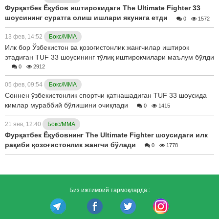
Фурқатбек Ёқубов иштирокидаги The Ultimate Fighter 33
шоусининг суратга олиш ишлари якунига етди
0
1572
13 фев, 14:52
Бокс/ММА
Илк бор Ўзбекистон ва қозоғистонлик жангчилар иштирок
этадиган TUF 33 шоусининг тўлиқ иштирокчилари маълум бўлди
0
2912
05 фев, 09:54
Бокс/ММА
Соннен ўзбекистонлик спортчи қатнашадиган TUF 33 шоусида
кимлар мураббий бўлишини очиқлади
0
1415
21 янв, 12:40
Бокс/ММА
Фурқатбек Ёқубовнинг The Ultimate Fighter шоусидаги илк
рақиби қозоғистонлик жангчи бўлади
0
1778
Биз ижтимоий тармоқларда::