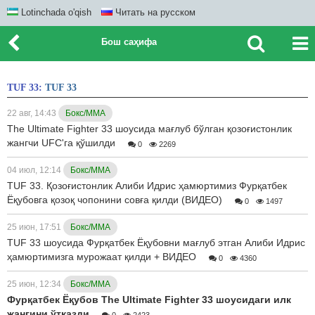
Lotinchada o'qish
Читать на русском
Бош саҳифа
TUF 33:
TUF 33
22 авг, 14:43
Бокс/ММА
The Ultimate Fighter 33 шоусида мағлуб бўлган қозоғистонлик
жангчи UFC'га қўшилди
0
2269
04 июл, 12:14
Бокс/ММА
TUF 33. Қозоғистонлик Алиби Идрис ҳамюртимиз Фурқатбек
Ёқубовга қозоқ чопонини совға қилди (ВИДЕО)
0
1497
25 июн, 17:51
Бокс/ММА
TUF 33 шоусида Фурқатбек Ёқубовни мағлуб этган Алиби Идрис
ҳамюртимизга мурожаат қилди + ВИДЕО
0
4360
25 июн, 12:34
Бокс/ММА
Фурқатбек Ёқубов The Ultimate Fighter 33 шоусидаги илк
жангини ўтказди
0
2423