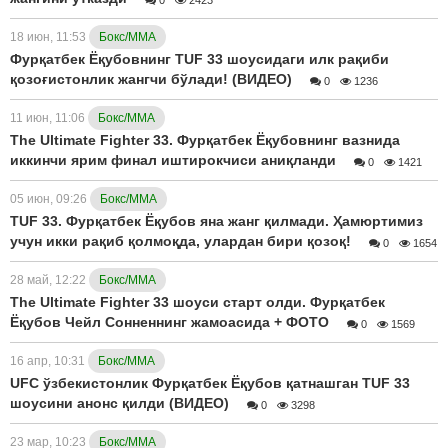
18 июн, 11:53
Бокс/ММА
Фурқатбек Ёқубовнинг TUF 33 шоусидаги илк рақиби
қозоғистонлик жангчи бўлади! (ВИДЕО)
0
1236
11 июн, 11:06
Бокс/ММА
The Ultimate Fighter 33. Фурқатбек Ёқубовнинг вазнида
иккинчи ярим финал иштирокчиси аниқланди
0
1421
05 июн, 09:26
Бокс/ММА
TUF 33. Фурқатбек Ёқубов яна жанг қилмади. Ҳамюртимиз
учун икки рақиб қолмоқда, улардан бири қозоқ!
0
1654
28 май, 12:22
Бокс/ММА
The Ultimate Fighter 33 шоуси старт олди. Фурқатбек
Ёқубов Чейл Сонненнинг жамоасида + ФОТО
0
1569
16 апр, 10:31
Бокс/ММА
UFC ўзбекистонлик Фурқатбек Ёқубов қатнашган TUF 33
шоусини анонс қилди (ВИДЕО)
0
3298
23 мар, 10:23
Бокс/ММА