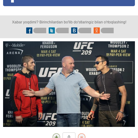
Xabar yoqdimi? Birinchilardan bo'lib do'stlaringiz bilan o'rtoqlashing!
0