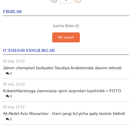
FIKRLAR
barcha fikrlar (0)
fikr yozish
O’XSHASH YANGILIKLAR
06 avg, 13:20
Jahon chempioni faoliyatini Saudiya Arabistonida davom ettiradi
0
05 avg, 19:33
Kriketchilarimizga zamonaviy sport anjomlari topshirildi + FOTO
0
05 avg, 18:12
Ali Abdel-Aziz Maxachev - Garri jangi bo'yicha qatiy taxmin bildirdi
0