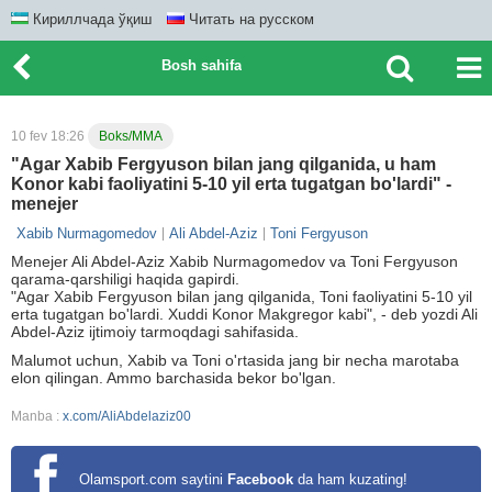
Кириллчада ўқиш
Читать на русском
Bosh sahifa
10 fev 18:26
Boks/MMA
"Agar Xabib Fergyuson bilan jang qilganida, u ham
Konor kabi faoliyatini 5-10 yil erta tugatgan bo'lardi" -
menejer
Xabib Nurmagomedov
Ali Abdel-Aziz
Toni Fergyuson
Menejer Ali Abdel-Aziz Xabib Nurmagomedov va Toni Fergyuson
qarama-qarshiligi haqida gapirdi.
"Agar Xabib Fergyuson bilan jang qilganida, Toni faoliyatini 5-10 yil
erta tugatgan bo'lardi. Xuddi Konor Makgregor kabi", - deb yozdi Ali
Abdel-Aziz ijtimoiy tarmoqdagi sahifasida.
Malumot uchun, Xabib va Toni o'rtasida jang bir necha marotaba
elon qilingan. Ammo barchasida bekor bo'lgan.
Manba :
x.com/AliAbdelaziz00
Olamsport.com saytini
Facebook
da ham kuzating!