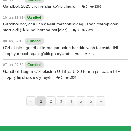
Gandbol: 2025 yilgi rejalar ko'rib chiqildi
0
1391
15 jan, 11:31
Gandbol
Gandbol bo'yicha uch davlat mezbonligidagi jahon chempionati
start oldi (ilk kungi barcha natijalar)
0
2723
08 jan, 09:17
Gandbol
O'zbekiston gandbol terma jamoalari har ikki yosh toifasida IHF
Trophy musobaqasi g'olibiga aylandi
0
2156
07 jan, 07:52
Gandbol
Gandbol. Bugun O'zbekiston U-18 va U-20 terma jamoalari IHF
Trophy finallarida o'ynaydi
0
1554
«
1
2
3
4
5
6
»