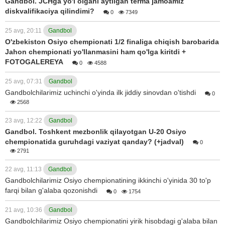
Gandbol. JCHga yo'l olgani aytilgan terma jamoamiz
diskvalifikaciya qilindimi?
0
7349
25 avg, 20:11
Gandbol
O'zbekiston Osiyo chempionati 1/2 finaliga chiqish barobarida
Jahon chempionati yo'llanmasini ham qo'lga kiritdi +
FOTOGALEREYA
0
4588
25 avg, 07:31
Gandbol
Gandbolchilarimiz uchinchi o'yinda ilk jiddiy sinovdan o'tishdi
0
2568
23 avg, 12:22
Gandbol
Gandbol. Toshkent mezbonlik qilayotgan U-20 Osiyo
chempionatida guruhdagi vaziyat qanday? (+jadval)
0
2791
22 avg, 11:13
Gandbol
Gandbolchilarimiz Osiyo chempionatining ikkinchi o'yinida 30 to'p
farqi bilan g'alaba qozonishdi
0
1754
21 avg, 10:36
Gandbol
Gandbolchilarimiz Osiyo chempionatini yirik hisobdagi g'alaba bilan