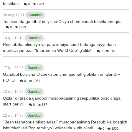
boshladi
0
1783
20 avg, 17:11
Gandbol
Toshkentda gandbol bo'yicha Osiyo chempionati boshlanmoqda
0
1229
14 iyu, 12:18
Gandbol
Respublika olimpiya va paralimpiya sport turlariga tayyorlash
markazi jamoasi “Interamnia World Cup” g'olibi!
0
915
17 iyu, 08:48
Gandbol
Gandbol bo'yicha O'zbekiston chempionati g'oliblari aniqlandi +
FOTO
0
1081
13 iyu, 15:22
Gandbol
Qizlar o'rtasida gandbol musobaqasining respublika bosqichiga
start berildi
0
887
12 iyu, 14:36
Gandbol
“Besh tashabbus olimpiadasi” musobaqasining Respublika bosqich
ishtirokchilari Pop temir yo'l vokzalida kutib olindi
0
1030