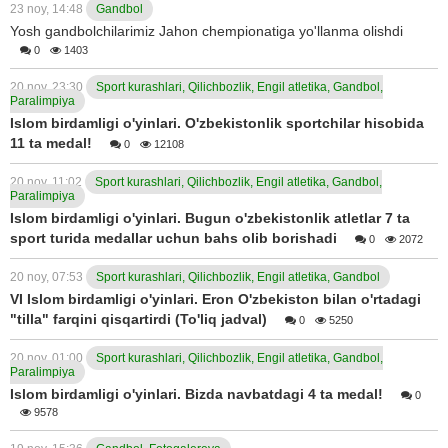
23 noy, 14:48
Gandbol
Yosh gandbolchilarimiz Jahon chempionatiga yo'llanma olishdi
0
1403
20 noy, 23:30
Sport kurashlari, Qilichbozlik, Engil atletika, Gandbol,
Paralimpiya
Islom birdamligi o'yinlari. O'zbekistonlik sportchilar hisobida
11 ta medal!
0
12108
20 noy, 11:02
Sport kurashlari, Qilichbozlik, Engil atletika, Gandbol,
Paralimpiya
Islom birdamligi o'yinlari. Bugun o'zbekistonlik atletlar 7 ta
sport turida medallar uchun bahs olib borishadi
0
2072
20 noy, 07:53
Sport kurashlari, Qilichbozlik, Engil atletika, Gandbol
VI Islom birdamligi o'yinlari. Eron O'zbekiston bilan o'rtadagi
"tilla" farqini qisqartirdi (To'liq jadval)
0
5250
20 noy, 01:00
Sport kurashlari, Qilichbozlik, Engil atletika, Gandbol,
Paralimpiya
Islom birdamligi o'yinlari. Bizda navbatdagi 4 ta medal!
0
9578