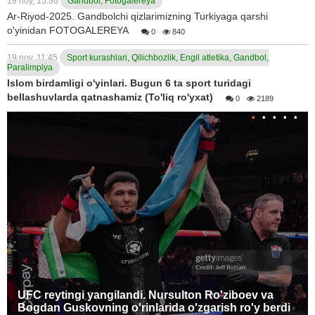
19 noy, 15:36
Gandbol, Fotogalereya
Ar-Riyod-2025. Gandbolchi qizlarimizning Turkiyaga qarshi
o'yinidan FOTOGALEREYA
0
840
19 noy, 11:45
Sport kurashlari, Qilichbozlik, Engil atletika, Gandbol,
Paralimpiya
Islom birdamligi o'yinlari. Bugun 6 ta sport turidagi
bellashuvlarda qatnashamiz (To'liq ro'yxat)
0
2189
•
•
•
•
•
UFC reytingi yangilandi. Nursulton Ro'ziboev va
Bogdan Guskovning o'rinlarida o'zgarish ro'y berdi