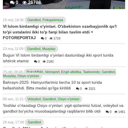
0
26708
15 noy, 18:36
Gandbol, Fotogalereya
VI Islom birdamligi o'yinlari. O'zbekiston ozarbayjonlik qo'l
to'pi ustalarini ikki to'p farqi bilan taslim etdi +
FOTOREPORTAJ
0
1719
13 noy, 11:09
Gandbol, Muaytay
Bugun VI Islom birdamligi o'yinlari dasturidagi ikki sport turida
ishtirok etamiz
0
2180
25 okt, 08:46
Boks/MMA, Velosport, Engil atletika, Taekvondo, Gandbol,
Muaytay, Osiyo o'yinlari
Bahrayn-2025: Hamyurtlarimiz kecha 10 ta sport turida
bellashishdi. Bitta medal qo'lga kiritildi
0
1521
09 sen, 11:21
Voleybol, Gandbol, Osiyo o'yinlari
Yoshlar o'rtasidagi Osiyo o'yinlari: yigit-qizlarimiz futzal, voleybol va
gandbol bo'yicha musobaqalardagi raqiblarini bilib oldi
0
1461
26 avg, 17:08
Gandbol