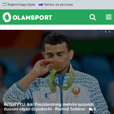
Кириллчада ўқиш
Читать на русском
•
•
•
INTERVYU. Ikki Prezidentning mehrini qozonib,
duosini olgan dzyudochi - Rishod Sobirov
0