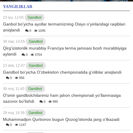
YANGILIKLAR
23 iyu, 12:05
Gandbol
Ganbol bo'yicha ayollar termamizning Osiyo o'yinlaridagi raqiblari
aniqlandi
0
1045
30 mar, 14:55
Gandbol
Qirg'izistonlik murabbiy Franciya terma jamoasi bosh murabbiyiga
aylandi
0
3754
21 dek, 12:47
Gandbol
Gandbol bo'yicha O'zbekiston chempionatida g'oliblar aniqlandi
0
956
30 noy, 11:40
Gandbol
O'smir gandbolchilarimiz ham jahon chempionati yo'llanmasiga
sazovor bo'lishdi
0
990
29 noy, 14:39
Gandbol
Muhammadjon Qurbonov bugun Qozog'istonda jang o'tkazadi
0
1147