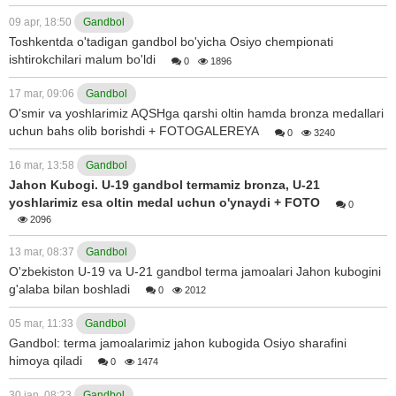
09 apr, 18:50
Gandbol
Toshkentda o'tadigan gandbol bo'yicha Osiyo chempionati
ishtirokchilari malum bo'ldi
0
1896
17 mar, 09:06
Gandbol
O'smir va yoshlarimiz AQSHga qarshi oltin hamda bronza medallari
uchun bahs olib borishdi + FOTOGALEREYA
0
3240
16 mar, 13:58
Gandbol
Jahon Kubogi. U-19 gandbol termamiz bronza, U-21
yoshlarimiz esa oltin medal uchun o'ynaydi + FOTO
0
2096
13 mar, 08:37
Gandbol
O'zbekiston U-19 va U-21 gandbol terma jamoalari Jahon kubogini
g'alaba bilan boshladi
0
2012
05 mar, 11:33
Gandbol
Gandbol: terma jamoalarimiz jahon kubogida Osiyo sharafini
himoya qiladi
0
1474
30 jan, 08:23
Gandbol