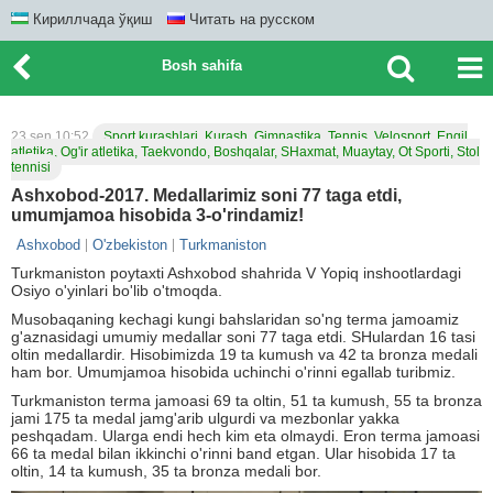
Кириллчада ўқиш
Читать на русском
Bosh sahifa
23 sen 10:52
Sport kurashlari, Kurash, Gimnastika, Tennis, Velosport, Engil
atletika, Og'ir atletika, Taekvondo, Boshqalar, SHaxmat, Muaytay, Ot Sporti, Stol
tennisi
Ashxobod-2017. Medallarimiz soni 77 taga etdi,
umumjamoa hisobida 3-o'rindamiz!
Ashxobod
O'zbekiston
Turkmaniston
Turkmaniston poytaxti Ashxobod shahrida V Yopiq inshootlardagi
Osiyo o'yinlari bo'lib o'tmoqda.
Musobaqaning kechagi kungi bahslaridan so'ng terma jamoamiz
g'aznasidagi umumiy medallar soni 77 taga etdi. SHulardan 16 tasi
oltin medallardir. Hisobimizda 19 ta kumush va 42 ta bronza medali
ham bor. Umumjamoa hisobida uchinchi o'rinni egallab turibmiz.
Turkmaniston terma jamoasi 69 ta oltin, 51 ta kumush, 55 ta bronza
jami 175 ta medal jamg'arib ulgurdi va mezbonlar yakka
peshqadam. Ularga endi hech kim eta olmaydi. Eron terma jamoasi
66 ta medal bilan ikkinchi o'rinni band etgan. Ular hisobida 17 ta
oltin, 14 ta kumush, 35 ta bronza medali bor.