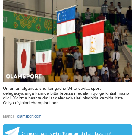
Umuman olganda, shu kungacha 34 ta davlat sport
delegaciyalariga kamida bitta bronza medalani qo'lga kiritish nasib
qildi. Yigirma beshta davlat delegaciyalari hisobida kamida bitta
Osiyo o'yinlari chempioni bor.
Manba :
olamsport.com
Olamsport.com saytini
Telegram
da ham kuzating!