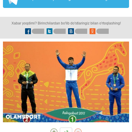
Xabar yoqdimi? Birinchilardan bo'lib do'stlaringiz bilan o'rtoqlashing!
+3