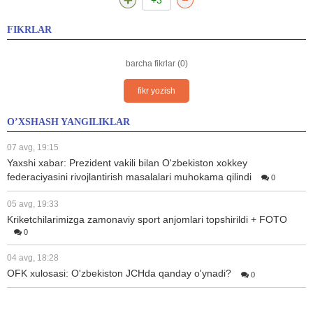
FIKRLAR
barcha fikrlar (0)
fikr yozish
O’XSHASH YANGILIKLAR
07 avg, 19:15
Yaxshi xabar: Prezident vakili bilan O'zbekiston xokkey
federaciyasini rivojlantirish masalalari muhokama qilindi
0
05 avg, 19:33
Kriketchilarimizga zamonaviy sport anjomlari topshirildi + FOTO
0
04 avg, 18:28
OFK xulosasi: O'zbekiston JCHda qanday o'ynadi?
0