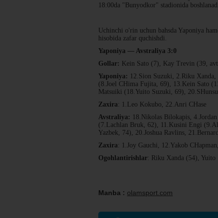
18:00da "Bunyodkor" stadionida boshlanad
Uchinchi o'rin uchun bahsda Yaponiya hamda
hisobida zafar quchishdi.
Yaponiya — Avstraliya 3:0
Gollar:
Kein Sato (7), Kay Trevin (39, avt
Yaponiya:
12.Sion Suzuki, 2.Riku Xanda, 
(8.Joel CHima Fujita, 69), 13.Kein Sato (
Matsuiki (18.Yuito Suzuki, 69), 20.SHuns
Zaxira
: 1.Leo Kokubo, 22.Anri CHase
Avstraliya:
18.Nikolas Bilokapis, 4.Jordan
(7.Lachlan Bruk, 62), 11.Kusini Engi (9.Al
Yazbek, 74), 20.Joshua Ravlins, 21.Berna
Zaxira
: 1.Joy Gauchi, 12.Yakob CHapman, 
Ogohlantirishlar
: Riku Xanda (54), Yuito
Manba :
olamsport.com