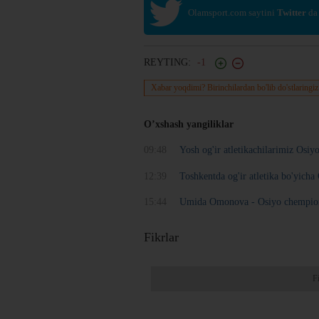
Olamsport.com saytini
Twitter
da
REYTING:
-1
Xabar yoqdimi? Birinchilardan bo'lib do'stlaringiz
O’xshash yangiliklar
09:48
Yosh og'ir atletikachilarimiz Osiy
12:39
Toshkentda og'ir atletika bo'yich
15:44
Umida Omonova - Osiyo chempiona
Fikrlar
F