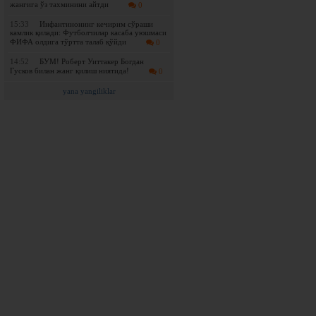
жангига ўз тахминини айтди
0
15:33
Инфантинонинг кечирим сўраши
камлик қилади: Футболчилар касаба уюшмаси
ФИФА олдига тўртта талаб қўйди
0
14:52
БУМ! Роберт Уиттакер Богдан
Гусков билан жанг қилиш ниятида!
0
yana yangiliklar