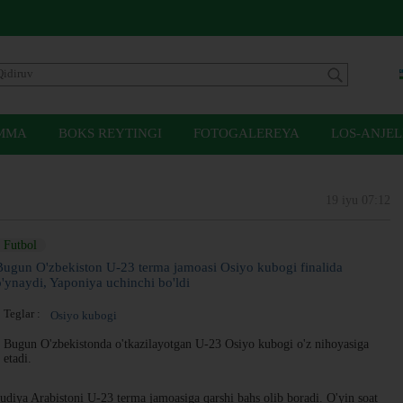
MMA
BOKS REYTINGI
FOTOGALEREYA
LOS-ANJEL
19 iyu 07:12
Futbol
Bugun O'zbekiston U-23 terma jamoasi Osiyo kubogi finalida
o'ynaydi, Yaponiya uchinchi bo'ldi
Teglar :
Osiyo kubogi
Bugun O'zbekistonda o'tkazilayotgan U-23 Osiyo kubogi o'z nihoyasiga
etadi.
diya Arabistoni U-23 terma jamoasiga qarshi bahs olib boradi. O'yin soat