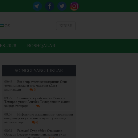
OZ
KIRISH
ES-2028
BOSHQALAR
SO’NGGI YANGILIKLAR
09:48
Ёш оғир атлетикачиларимиз Осиё
чемпионатидаги илк медални қўлга
киритишди
0
09:22
Японияга жўнаб кетган Рамазон
Темиров укаси Азизбек Темировнинг жанги
ҳақида гапирди
0
08:57
Инфантино жазманининг лавозимини
оширишда ва унга товон пули тўланишда
айбланмоқда
0
08:31
Расман! Суҳроббек Отажонов
Octagon League чемпионлик камари учун