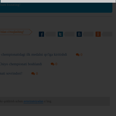
 ham kuzating!
 bilan o'rtoqlashing!
o chempionatidagi ilk medalni qo'lga kiritishdi
0
a Osiyo chempionati boshlandi
0
ti sovrindori!
0
ikr qoldirish uchun
avtorizatsiyadan
o’ting