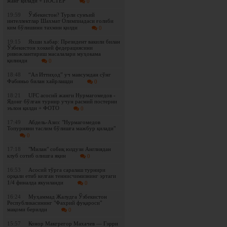
жанг қилади + ПОСТЕР
0
19:59
Ўзбекистон? Турли сунъий
интеллектлар Шахмат Олимпиадаси ғолиби
ким бўлишини тахмин қилди
0
19:15
Яхши хабар: Президент вакили билан
Ўзбекистон хоккей федерациясини
ривожлантириш масалалари муҳокама
қилинди
0
18:48
“Ал Иттиҳод” уч мавсумдан сўнг
Фабиньо билан хайрлашди
0
18:21
UFC асосий жанги Нурмагомедов -
Ядонг бўлган турнир учун расмий постерни
эълон қилди + ФОТО
0
17:49
Абдель-Азиз: "Нурмагомедов
Топурияни таслим бўлишга мажбур қилади"
0
17:18
"Милан" собиқ юлдузи Англиядан
клуб сотиб олишга яқин
0
16:53
Асосий тўрга саралаш турнири
орқали етиб келган теннисчимизнинг эртаги
1/4 финалда якунланди
0
16:24
Муҳаммад Жалудга Ўзбекистон
Республикасининг "Фахрий фуқароси"
мақоми берилди
0
15:57
Конор Макгрегор Махачев — Гэрри