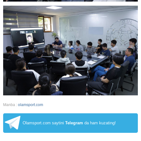
Manba :
olamsport.com
Olamsport.com saytini
Telegram
da ham kuzating!