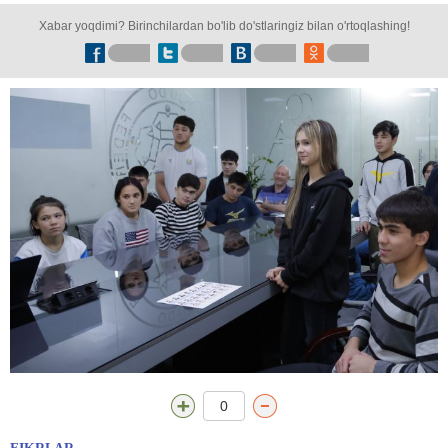
Xabar yoqdimi? Birinchilardan bo'lib do'stlaringiz bilan o'rtoqlashing!
0