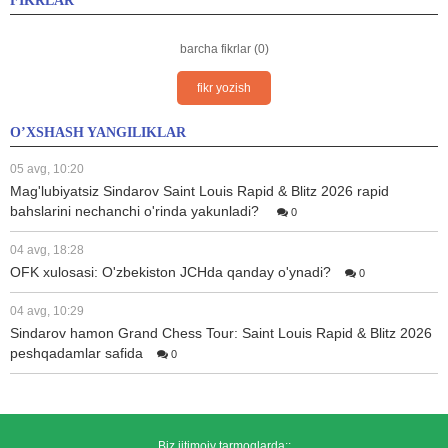
FIKRLAR
barcha fikrlar (0)
fikr yozish
O’XSHASH YANGILIKLAR
05 avg, 10:20
Mag'lubiyatsiz Sindarov Saint Louis Rapid & Blitz 2026 rapid
bahslarini nechanchi o'rinda yakunladi?
0
04 avg, 18:28
OFK xulosasi: O'zbekiston JCHda qanday o'ynadi?
0
04 avg, 10:29
Sindarov hamon Grand Chess Tour: Saint Louis Rapid & Blitz 2026
peshqadamlar safida
0
Biz ijtimoiy tarmoqlarda::