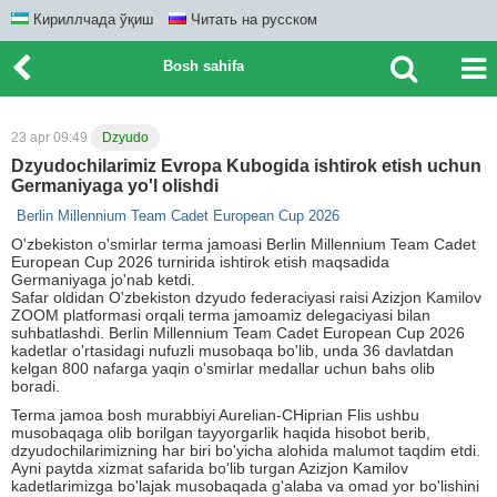
Кириллчада ўқиш
Читать на русском
Bosh sahifa
23 apr 09:49
Dzyudo
Dzyudochilarimiz Evropa Kubogida ishtirok etish uchun
Germaniyaga yo'l olishdi
Berlin Millennium Team Cadet European Cup 2026
O'zbekiston o'smirlar terma jamoasi Berlin Millennium Team Cadet
European Cup 2026 turnirida ishtirok etish maqsadida
Germaniyaga jo'nab ketdi.
Safar oldidan O'zbekiston dzyudo federaciyasi raisi Azizjon Kamilov
ZOOM platformasi orqali terma jamoamiz delegaciyasi bilan
suhbatlashdi. Berlin Millennium Team Cadet European Cup 2026
kadetlar o'rtasidagi nufuzli musobaqa bo'lib, unda 36 davlatdan
kelgan 800 nafarga yaqin o'smirlar medallar uchun bahs olib
boradi.
Terma jamoa bosh murabbiyi Aurelian-CHiprian Flis ushbu
musobaqaga olib borilgan tayyorgarlik haqida hisobot berib,
dzyudochilarimizning har biri bo'yicha alohida malumot taqdim etdi.
Ayni paytda xizmat safarida bo'lib turgan Azizjon Kamilov
kadetlarimizga bo'lajak musobaqada g'alaba va omad yor bo'lishini