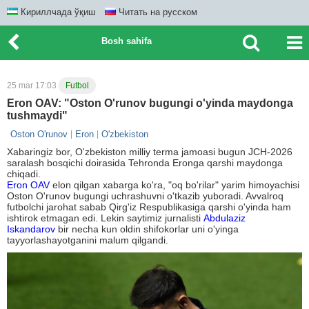
Кириллчада ўқиш
Читать на русском
Bosh sahifa
25 mar 17:03
Futbol
Eron OAV: "Oston O'runov bugungi o'yinda maydonga
tushmaydi"
Oston O'runov
Eron
O'zbekiston
Xabaringiz bor, O'zbekiston milliy terma jamoasi bugun JCH-2026
saralash bosqichi doirasida Tehronda Eronga qarshi maydonga
chiqadi.
Eron OAV
elon qilgan xabarga ko'ra, "oq bo'rilar" yarim himoyachisi
Oston O'runov bugungi uchrashuvni o'tkazib yuboradi. Avvalroq
futbolchi jarohat sabab Qirg'iz Respublikasiga qarshi o'yinda ham
ishtirok etmagan edi. Lekin saytimiz jurnalisti
Abdulaziz
Iskandarov
bir necha kun oldin shifokorlar uni o'yinga
tayyorlashayotganini malum qilgandi.