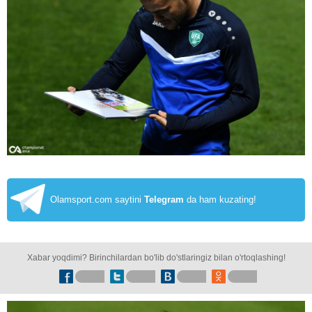
Olamsport.com saytini
Telegram
da ham kuzating!
Xabar yoqdimi? Birinchilardan bo'lib do'stlaringiz bilan o'rtoqlashing!