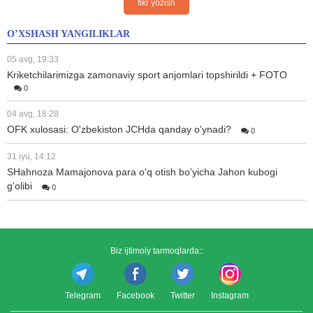
fikr yozish
O’XSHASH YANGILIKLAR
05 avg, 19:33
Kriketchilarimizga zamonaviy sport anjomlari topshirildi + FOTO
0
04 avg, 18:28
OFK xulosasi: O'zbekiston JCHda qanday o'ynadi?
0
31 iyu, 14:12
SHahnoza Mamajonova para o'q otish bo'yicha Jahon kubogi
g'olibi
0
Biz ijtimoiy tarmoqlarda::
Telegram
Facebook
Twitter
Instagram