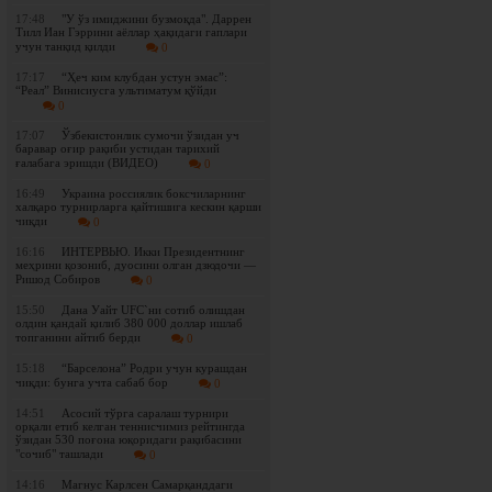
17:48
"У ўз имиджини бузмоқда". Даррен
Тилл Иан Гэррини аёллар ҳақидаги гаплари
учун танқид қилди
0
17:17
“Ҳеч ким клубдан устун эмас”:
“Реал” Винисиусга ультиматум қўйди
0
17:07
Ўзбекистонлик сумочи ўзидан уч
баравар оғир рақиби устидан тарихий
ғалабага эришди (ВИДЕО)
0
16:49
Украина россиялик боксчиларнинг
халқаро турнирларга қайтишига кескин қарши
чиқди
0
16:16
ИНТЕРВЬЮ. Икки Президентнинг
меҳрини қозониб, дуосини олган дзюдочи —
Ришод Собиров
0
15:50
Дана Уайт UFC`ни сотиб олишдан
олдин қандай қилиб 380 000 доллар ишлаб
топганини айтиб берди
0
15:18
“Барселона” Родри учун курашдан
чиқди: бунга учта сабаб бор
0
14:51
Асосий тўрга саралаш турнири
орқали етиб келган теннисчимиз рейтингда
ўзидан 530 поғона юқоридаги рақибасини
"сочиб" ташлади
0
14:16
Магнус Карлсен Самарқанддаги