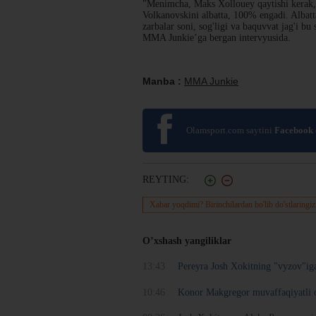
"Menimcha, Maks Xollouey qaytishi kerak, 
Volkanovskini albatta, 100% engadi. Albat
zarbalar soni, sog'ligi va baquvvat jag'i b
MMA Junkie’ga bergan intervyusida.
Manba :
MMA Junkie
Olamsport.com saytini
Facebook
REYTING:
Xabar yoqdimi? Birinchilardan bo'lib do'stlaringiz
O’xshash yangiliklar
13:43
Pereyra Josh Xokitning "vyzov"iga
10:46
Konor Makgregor muvaffaqiyatli o