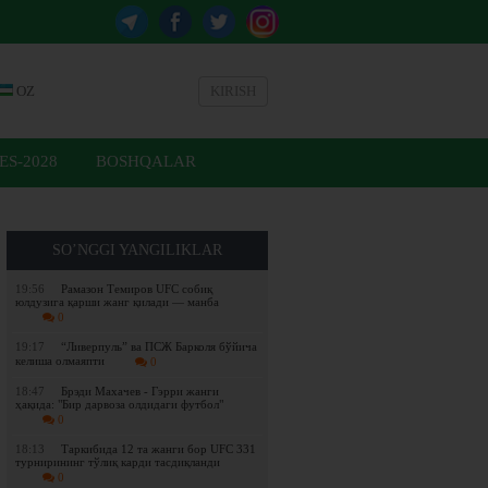
OZ
KIRISH
ES-2028
BOSHQALAR
SO’NGGI YANGILIKLAR
19:56
Рамазон Темиров UFC собиқ
юлдузига қарши жанг қилади — манба
0
19:17
“Ливерпуль” ва ПСЖ Барколя бўйича
келиша олмаяпти
0
18:47
Брэди Махачев - Гэрри жанги
ҳақида: "Бир дарвоза олдидаги футбол"
0
18:13
Таркибида 12 та жанги бор UFC 331
турнирининг тўлиқ карди тасдиқланди
0