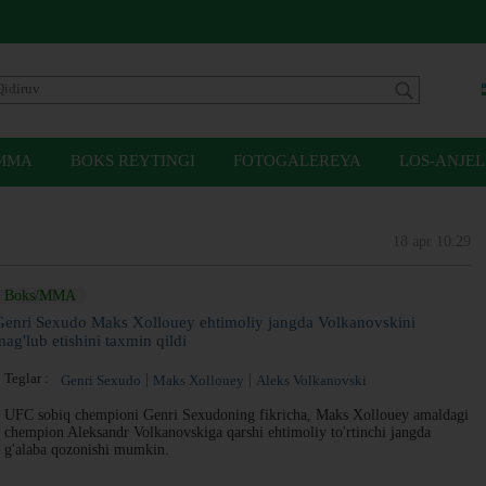
MMA
BOKS REYTINGI
FOTOGALEREYA
LOS-ANJEL
18 apr 10:29
Boks/MMA
Genri Sexudo Maks Xollouey ehtimoliy jangda Volkanovskini
mag'lub etishini taxmin qildi
Teglar :
Genri Sexudo
Maks Xollouey
Aleks Volkanovski
UFC sobiq chempioni Genri Sexudoning fikricha, Maks Xollouey amaldagi
chempion Aleksandr Volkanovskiga qarshi ehtimoliy to'rtinchi jangda
g'alaba qozonishi mumkin.