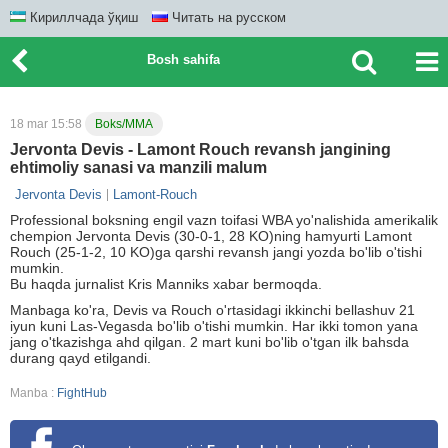
Кириллчада ўқиш
Читать на русском
Bosh sahifa
18 mar 15:58
Boks/MMA
Jervonta Devis - Lamont Rouch revansh jangining
ehtimoliy sanasi va manzili malum
Jervonta Devis
Lamont-Rouch
Professional boksning engil vazn toifasi WBA yo'nalishida amerikalik
chempion Jervonta Devis (30-0-1, 28 KO)ning hamyurti Lamont
Rouch (25-1-2, 10 KO)ga qarshi revansh jangi yozda bo'lib o'tishi
mumkin.
Bu haqda jurnalist Kris Manniks xabar bermoqda.
Manbaga ko'ra, Devis va Rouch o'rtasidagi ikkinchi bellashuv 21
iyun kuni Las-Vegasda bo'lib o'tishi mumkin. Har ikki tomon yana
jang o'tkazishga ahd qilgan. 2 mart kuni bo'lib o'tgan ilk bahsda
durang qayd etilgandi.
Manba :
FightHub