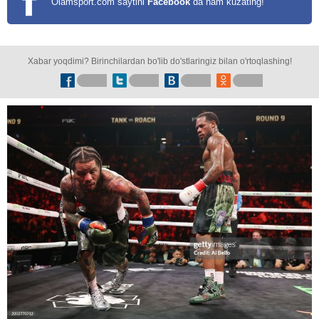
Olamsport.com saytini
Facebook
da ham kuzating!
Xabar yoqdimi? Birinchilardan bo'lib do'stlaringiz bilan o'rtoqlashing!