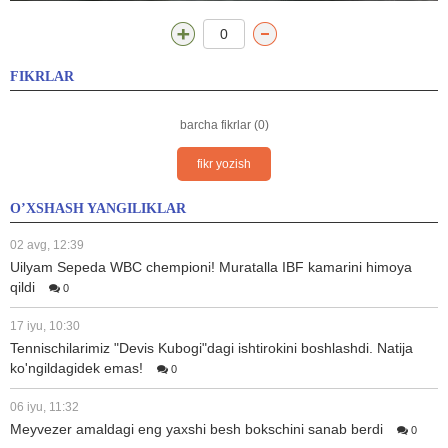
0
FIKRLAR
barcha fikrlar (0)
fikr yozish
O’XSHASH YANGILIKLAR
02 avg, 12:39
Uilyam Sepeda WBC chempioni! Muratalla IBF kamarini himoya
qildi
0
17 iyu, 10:30
Tennischilarimiz "Devis Kubogi"dagi ishtirokini boshlashdi. Natija
ko'ngildagidek emas!
0
06 iyu, 11:32
Meyvezer amaldagi eng yaxshi besh bokschini sanab berdi
0