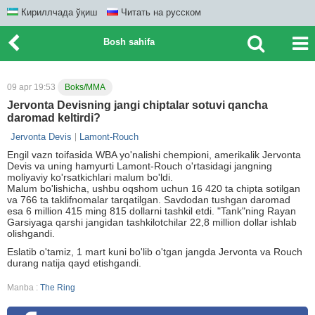
Кириллчада ўқиш
Читать на русском
Bosh sahifa
09 apr 19:53
Boks/MMA
Jervonta Devisning jangi chiptalar sotuvi qancha
daromad keltirdi?
Jervonta Devis
Lamont-Rouch
Engil vazn toifasida WBA yo'nalishi chempioni, amerikalik Jervonta
Devis va uning hamyurti Lamont-Rouch o'rtasidagi jangning
moliyaviy ko'rsatkichlari malum bo'ldi.
Malum bo'lishicha, ushbu oqshom uchun 16 420 ta chipta sotilgan
va 766 ta taklifnomalar tarqatilgan. Savdodan tushgan daromad
esa 6 million 415 ming 815 dollarni tashkil etdi. "Tank"ning Rayan
Garsiyaga qarshi jangidan tashkilotchilar 22,8 million dollar ishlab
olishgandi.
Eslatib o'tamiz, 1 mart kuni bo'lib o'tgan jangda Jervonta va Rouch
durang natija qayd etishgandi.
Manba :
The Ring