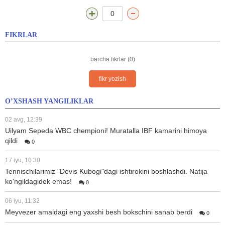
0
FIKRLAR
barcha fikrlar (0)
fikr yozish
O’XSHASH YANGILIKLAR
02 avg, 12:39
Uilyam Sepeda WBC chempioni! Muratalla IBF kamarini himoya
qildi
0
17 iyu, 10:30
Tennischilarimiz "Devis Kubogi"dagi ishtirokini boshlashdi. Natija
ko'ngildagidek emas!
0
06 iyu, 11:32
Meyvezer amaldagi eng yaxshi besh bokschini sanab berdi
0