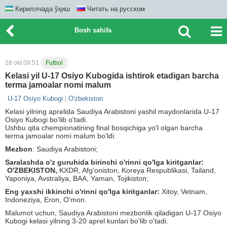
Кириллчада ўқиш
Читать на русском
Bosh sahifa
28 okt 09:51
Futbol
Kelasi yil U-17 Osiyo Kubogida ishtirok etadigan barcha
terma jamoalar nomi malum
U-17 Osiyo Kubogi
O'zbekiston
Kelasi yilning aprelida Saudiya Arabistoni yashil maydonlarida U-17
Osiyo Kubogi bo'lib o'tadi.
Ushbu qita chempionatining final bosqichiga yo'l olgan barcha
terma jamoalar nomi malum bo'ldi.
Mezbon
: Saudiya Arabistoni;
Saralashda o'z guruhida birinchi o'rinni qo'lga kiritganlar:
O'ZBEKISTON,
KXDR, Afg'oniston, Koreya Respublikasi, Tailand,
Yaponiya, Avstraliya, BAA, Yaman, Tojikiston;
Eng yaxshi ikkinchi o'rinni qo'lga kiritganlar:
Xitoy, Vetnam,
Indoneziya, Eron, O'mon.
Malumot uchun, Saudiya Arabistoni mezbonlik qiladigan U-17 Osiyo
Kubogi kelasi yilning 3-20 aprel kunlari bo'lib o'tadi.