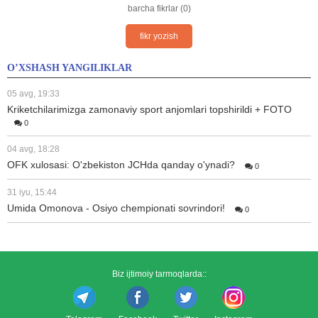
barcha fikrlar (0)
fikr yozish
O’XSHASH YANGILIKLAR
05 avg, 19:33
Kriketchilarimizga zamonaviy sport anjomlari topshirildi + FOTO
0
04 avg, 18:28
OFK xulosasi: O'zbekiston JCHda qanday o'ynadi?
0
31 iyu, 15:44
Umida Omonova - Osiyo chempionati sovrindori!
0
Biz ijtimoiy tarmoqlarda::