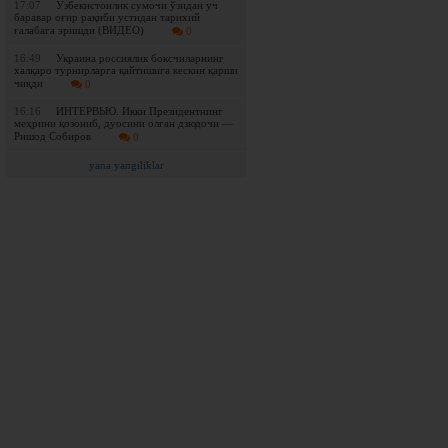
17:07
Ўзбекистонлик сумочи ўзидан уч
баравар оғир рақиби устидан тарихий
ғалабага эришди (ВИДЕО)
0
16:49
Украина россиялик боксчиларнинг
халқаро турнирларга қайтишига кескин қарши
чиқди
0
16:16
ИНТЕРВЬЮ. Икки Президентнинг
меҳрини қозониб, дуосини олган дзюдочи —
Ришод Собиров
0
yana yangiliklar