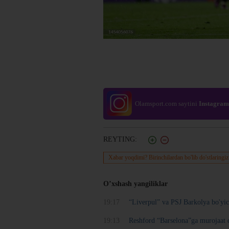
Olamsport.com saytini
Instagram
REYTING:
Xabar yoqdimi? Birinchilardan bo'lib do'stlaringiz
O’xshash yangiliklar
19:17
“Liverpul” va PSJ Barkolya bo'yic
19:13
Reshford “Barselona”ga murojaat q