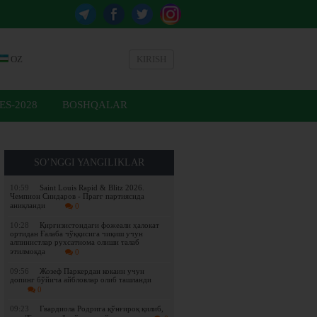
OZ
KIRISH
ES-2028
BOSHQALAR
SO’NGGI YANGILIKLAR
10:59
Saint Louis Rapid & Blitz 2026.
Чемпион Синдаров - Прагг партиясида
аниқланди
0
10:28
Қирғизистондаги фожеали ҳалокат
ортидан Ғалаба чўққисига чиқиш учун
алпинистлар рухсатнома олиши талаб
этилмоқда
0
09:56
Жозеф Паркердан кокаин учун
допинг бўйича айбловлар олиб ташланди
0
09:23
Гвардиола Родрига қўнғироқ қилиб,