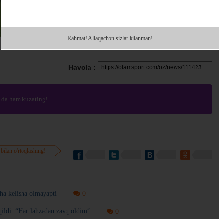
Rahmat! Allaqachon sizlar bilanman!
Havola :
da ham kuzating!
 bilan o'rtoqlashing!
ha kelisha olmayapti
0
ildi: “Har lahzadan zavq oldim”
0