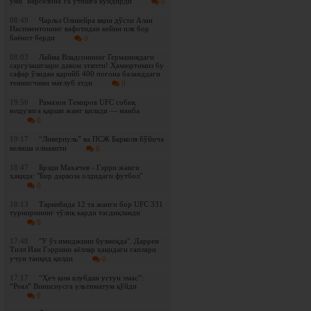
уни "Барселона"га ўтишга кўндирди
0
08:49
Чарльз Оливейра яқин дўсти Алан
Насиментонинг вафотидан кейин илк бор
баёнот берди
0
08:03
Лайма Владсоннинг Германиядаги
саргузаштлари давом этяпти! Ҳамюртимиз бу
сафар ўзидан қарийб 400 поғона баланддаги
теннисчини мағлуб этди
0
19:56
Рамазон Темиров UFC собиқ
юлдузига қарши жанг қилади — манба
0
19:17
“Ливерпуль” ва ПСЖ Барколя бўйича
келиша олмаяпти
0
18:47
Брэди Махачев - Гэрри жанги
ҳақида: "Бир дарвоза олдидаги футбол"
0
18:13
Таркибида 12 та жанги бор UFC 331
турнирининг тўлиқ карди тасдиқланди
0
17:48
"У ўз имиджини бузмоқда". Даррен
Тилл Иан Гэррини аёллар ҳақидаги гаплари
учун танқид қилди
0
17:17
“Ҳеч ким клубдан устун эмас”:
“Реал” Винисиусга ультиматум қўйди
0