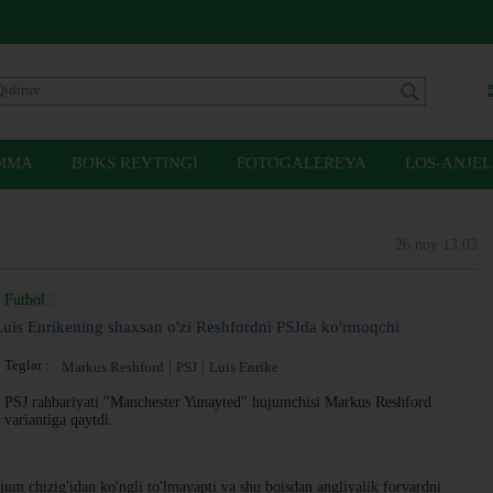
MMA
BOKS REYTINGI
FOTOGALEREYA
LOS-ANJEL
26 noy 13:03
Futbol
Luis Enrikening shaxsan o'zi Reshfordni PSJda ko'rmoqchi
Teglar :
Markus Reshford
PSJ
Luis Enrike
PSJ rahbariyati "Manchester Yunayted" hujumchisi Markus Reshford
variantiga qaytdi.
jum chizig'idan ko'ngli to'lmayapti va shu boisdan angliyalik forvardni