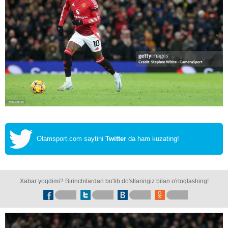
Olamsport.com saytini
Twitter
da ham kuzating!
Xabar yoqdimi? Birinchilardan bo'lib do'stlaringiz bilan o'rtoqlashing!