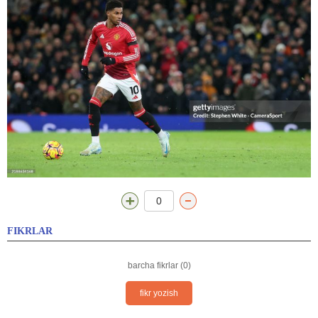
0
FIKRLAR
barcha fikrlar (0)
fikr yozish