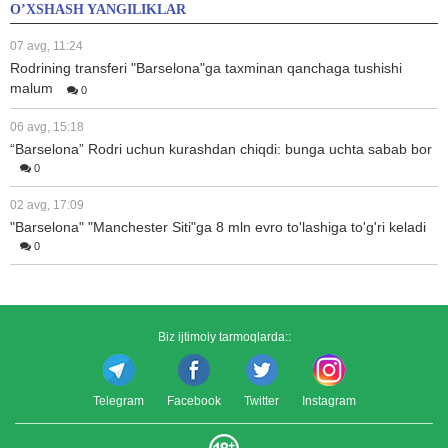
O’XSHASH YANGILIKLAR
07 avg, 11:24
Rodrining transferi "Barselona"ga taxminan qanchaga tushishi
malum
0
06 avg, 15:18
“Barselona” Rodri uchun kurashdan chiqdi: bunga uchta sabab bor
0
02 avg, 17:09
"Barselona" "Manchester Siti"ga 8 mln evro to'lashiga to'g'ri keladi
0
Biz ijtimoiy tarmoqlarda::
Telegram
Facebook
Twitter
Instagram