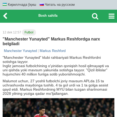
Кириллчада ўқиш
Читать на русском
Bosh sahifa
12 dek 12:57
Futbol
"Manchester Yunayted" Markus Reshfordga narx
belgiladi
Manchester Yunayted
Markus Reshford
"Manchester Yunayted" klubi rahbariyati Markus Reshfordni
sotishga tayyor.
Ingliz jamoasi futbolchining o'yinidan qoniqish hosil qilmayapti va
uni qishda yoki mavsum yakunida sotishga tayyor. "Qizil iblislar"
hujumchini 40 million funtga sotib yuborishmoqchi.
Malumot uchun, 27 yoshli futbolchi joriy mavsum APLda 15 ta
uchrashuvda maydonga tushib, 4 ta gol urdi va 1 ta golga assist
qayd etdi. Markus Reshfordning MYU bilan tuzgan shartnomasi
2028 yilning yoziga qadar mo'ljallangan.