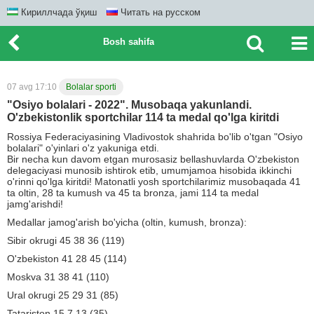
Кириллчада ўқиш
Читать на русском
Bosh sahifa
07 avg 17:10
Bolalar sporti
"Osiyo bolalari - 2022". Musobaqa yakunlandi.
O'zbekistonlik sportchilar 114 ta medal qo'lga kiritdi
Rossiya Federaciyasining Vladivostok shahrida bo'lib o'tgan "Osiyo
bolalari" o'yinlari o'z yakuniga etdi.
Bir necha kun davom etgan murosasiz bellashuvlarda O'zbekiston
delegaciyasi munosib ishtirok etib, umumjamoa hisobida ikkinchi
o'rinni qo'lga kiritdi! Matonatli yosh sportchilarimiz musobaqada 41
ta oltin, 28 ta kumush va 45 ta bronza, jami 114 ta medal
jamg'arishdi!
Medallar jamog'arish bo'yicha (oltin, kumush, bronza):
Sibir okrugi 45 38 36 (119)
O'zbekiston 41 28 45 (114)
Moskva 31 38 41 (110)
Ural okrugi 25 29 31 (85)
Tatariston 15 7 13 (35)