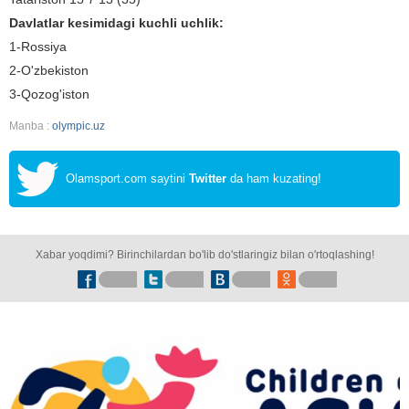
Davlatlar kesimidagi kuchli uchlik:
1-Rossiya
2-O'zbekiston
3-Qozog'iston
Manba :
olympic.uz
Olamsport.com saytini
Twitter
da ham kuzating!
Xabar yoqdimi? Birinchilardan bo'lib do'stlaringiz bilan o'rtoqlashing!