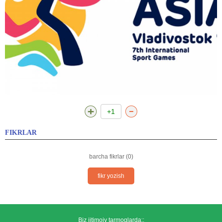
+1
FIKRLAR
barcha fikrlar (0)
fikr yozish
Biz ijtimoiy tarmoqlarda::