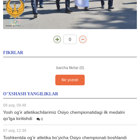
0
FIKRLAR
barcha fikrlar (0)
fikr yozish
O’XSHASH YANGILIKLAR
08 avg, 09:48
Yosh og'ir atletikachilarimiz Osiyo chempionatidagi ilk medalni
qo'lga kiritishdi
0
07 avg, 12:39
Toshkentda og'ir atletika bo'yicha Osiyo chempionati boshlandi