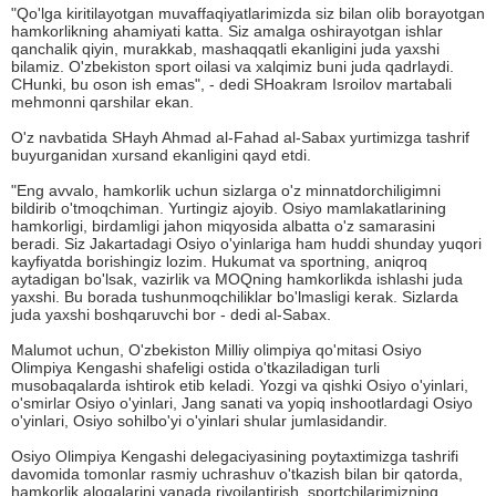
"Qo'lga kiritilayotgan muvaffaqiyatlarimizda siz bilan olib borayotgan
hamkorlikning ahamiyati katta. Siz amalga oshirayotgan ishlar
qanchalik qiyin, murakkab, mashaqqatli ekanligini juda yaxshi
bilamiz. O'zbekiston sport oilasi va xalqimiz buni juda qadrlaydi.
CHunki, bu oson ish emas", - dedi SHoakram Isroilov martabali
mehmonni qarshilar ekan.
O'z navbatida SHayh Ahmad al-Fahad al-Sabax yurtimizga tashrif
buyurganidan xursand ekanligini qayd etdi.
"Eng avvalo, hamkorlik uchun sizlarga o'z minnatdorchiligimni
bildirib o'tmoqchiman. Yurtingiz ajoyib. Osiyo mamlakatlarining
hamkorligi, birdamligi jahon miqyosida albatta o'z samarasini
beradi. Siz Jakartadagi Osiyo o'yinlariga ham huddi shunday yuqori
kayfiyatda borishingiz lozim. Hukumat va sportning, aniqroq
aytadigan bo'lsak, vazirlik va MOQning hamkorlikda ishlashi juda
yaxshi. Bu borada tushunmoqchiliklar bo'lmasligi kerak. Sizlarda
juda yaxshi boshqaruvchi bor - dedi al-Sabax.
Malumot uchun, O'zbekiston Milliy olimpiya qo'mitasi Osiyo
Olimpiya Kengashi shafeligi ostida o'tkaziladigan turli
musobaqalarda ishtirok etib keladi. Yozgi va qishki Osiyo o'yinlari,
o'smirlar Osiyo o'yinlari, Jang sanati va yopiq inshootlardagi Osiyo
o'yinlari, Osiyo sohilbo'yi o'yinlari shular jumlasidandir.
Osiyo Olimpiya Kengashi delegaciyasining poytaxtimizga tashrifi
davomida tomonlar rasmiy uchrashuv o'tkazish bilan bir qatorda,
hamkorlik aloqalarini yanada rivojlantirish, sportchilarimizning