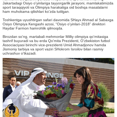
Jakartadagi Osiyo o'yinlariga tayyorgarlik jarayoni, mamlakatimizda
sport taraqqiyoti va Olimpiya harakatiga oid boshqa masalalarni
ham muhokama qilishlari ko'zda tutilgan.
Toshkentga uyushtirgan safari davomida SHayx Ahmad al Sabaxga
Osiyo Olimpiya Kengashi azosi, “Osiyo o'yinlari-2018” direktori
Haydar Farmon hamrohlik qilmoqda.
Birozdan so'ng, martabali mehmonlar Milliy olimpiya qo'mitasiga
tashrif buyuradi va bu erda Qo'mita Prezidenti, O'zbekiston futbol
Associaciyasi birinchi vice-prezidenti Umid Ahmadjonov hamda
Jismoniy tarbiya va sport vaziri SHokrom Isroilov bilan rasmiy
uchrashuv o'tkazadi.