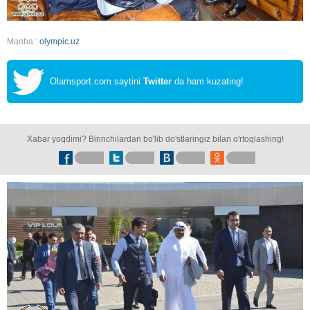
Manba :
olympic.uz
Olamsport.com saytini
Twitter
da ham kuzating!
Xabar yoqdimi? Birinchilardan bo'lib do'stlaringiz bilan o'rtoqlashing!