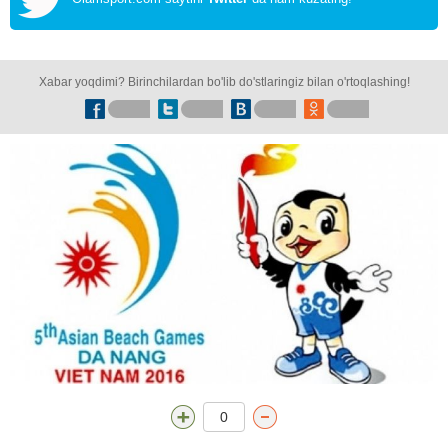
Xabar yoqdimi? Birinchilardan bo'lib do'stlaringiz bilan o'rtoqlashing!
0