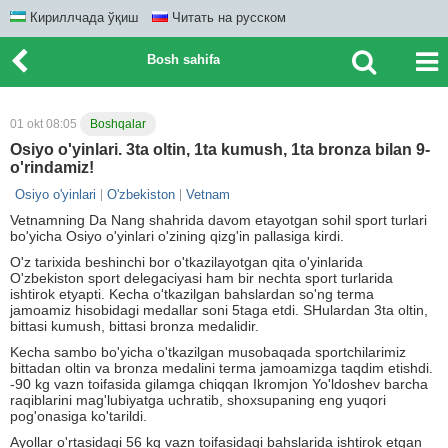
Кириллчада ўқиш
Читать на русском
Bosh sahifa
01 okt 08:05
Boshqalar
Osiyo o'yinlari. 3ta oltin, 1ta kumush, 1ta bronza bilan 9-
o'rindamiz!
Osiyo o'yinlari
O'zbekiston
Vetnam
Vetnamning Da Nang shahrida davom etayotgan sohil sport turlari
bo'yicha Osiyo o'yinlari o'zining qizg'in pallasiga kirdi.
O'z tarixida beshinchi bor o'tkazilayotgan qita o'yinlarida
O'zbekiston sport delegaciyasi ham bir nechta sport turlarida
ishtirok etyapti. Kecha o'tkazilgan bahslardan so'ng terma
jamoamiz hisobidagi medallar soni 5taga etdi. SHulardan 3ta oltin,
bittasi kumush, bittasi bronza medalidir.
Kecha sambo bo'yicha o'tkazilgan musobaqada sportchilarimiz
bittadan oltin va bronza medalini terma jamoamizga taqdim etishdi.
-90 kg vazn toifasida gilamga chiqqan Ikromjon Yo'ldoshev barcha
raqiblarini mag'lubiyatga uchratib, shoxsupaning eng yuqori
pog'onasiga ko'tarildi.
Ayollar o'rtasidagi 56 kg vazn toifasidagi bahslarida ishtirok etgan