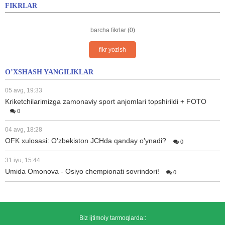
FIKRLAR
barcha fikrlar (0)
fikr yozish
O’XSHASH YANGILIKLAR
05 avg, 19:33
Kriketchilarimizga zamonaviy sport anjomlari topshirildi + FOTO
0
04 avg, 18:28
OFK xulosasi: O'zbekiston JCHda qanday o'ynadi?
0
31 iyu, 15:44
Umida Omonova - Osiyo chempionati sovrindori!
0
Biz ijtimoiy tarmoqlarda::