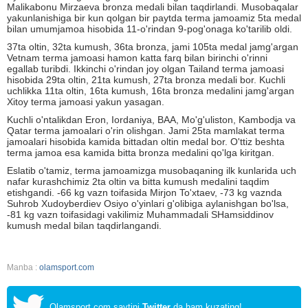
Malikabonu Mirzaeva bronza medali bilan taqdirlandi. Musobaqalar
yakunlanishiga bir kun qolgan bir paytda terma jamoamiz 5ta medal
bilan umumjamoa hisobida 11-o'rindan 9-pog'onaga ko'tarilib oldi.
37ta oltin, 32ta kumush, 36ta bronza, jami 105ta medal jamg'argan
Vetnam terma jamoasi hamon katta farq bilan birinchi o'rinni
egallab turibdi. Ikkinchi o'rindan joy olgan Tailand terma jamoasi
hisobida 29ta oltin, 21ta kumush, 27ta bronza medali bor. Kuchli
uchlikka 11ta oltin, 16ta kumush, 16ta bronza medalini jamg'argan
Xitoy terma jamoasi yakun yasagan.
Kuchli o'ntalikdan Eron, Iordaniya, BAA, Mo'g'uliston, Kambodja va
Qatar terma jamoalari o'rin olishgan. Jami 25ta mamlakat terma
jamoalari hisobida kamida bittadan oltin medal bor. O'ttiz beshta
terma jamoa esa kamida bitta bronza medalini qo'lga kiritgan.
Eslatib o'tamiz, terma jamoamizga musobaqaning ilk kunlarida uch
nafar kurashchimiz 2ta oltin va bitta kumush medalini taqdim
etishgandi. -66 kg vazn toifasida Mirjon To'xtaev, -73 kg vaznda
Suhrob Xudoyberdiev Osiyo o'yinlari g'olibiga aylanishgan bo'lsa,
-81 kg vazn toifasidagi vakilimiz Muhammadali SHamsiddinov
kumush medal bilan taqdirlangandi.
Manba :
olamsport.com
Olamsport.com saytini
Twitter
da ham kuzating!