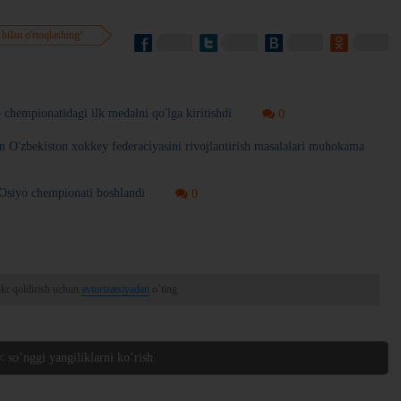
 bilan o'rtoqlashing!
o chempionatidagi ilk medalni qo'lga kiritishdi
0
an O'zbekiston xokkey federaciyasini rivojlantirish masalalari muhokama
a Osiyo chempionati boshlandi
0
ikr qoldirish uchun
avtorizatsiyadan
o’ting
< so’nggi yangiliklarni ko’rish