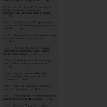
жангчи бонусга лойиқ кўрилди
0
08:33
UFC Fight Night 284 турнирининг
барча натижалари: 7 та финиш,
қозоғистонлик жангчида иккинчи ғалаба
0
08:02
Лас-Вегасдаги UFC турнирининг
асосий жанги биринчи раунддаёқ якунланди
+ ФОТО
0
19:29
АФА президенти Скалонининг терма
жамоадаги келажаги ҳақида гапирди
0
18:56
"Ростерни 100 фоиз йўқ қилади" —
Топуриянинг менежери Абдель-Азизни
кескин танқид қилди
0
18:18
Ислам Махачев қайси стадионда
жанг ўтказиш истагида эканини айтди
0
17:44
Кормье Царукян ва Оливейра
ўртасидаги жанг бекор қилинганини
тасдиқлади
0
17:13
"Атлетико" Серлотни 40 миллион
еврога сотишга тайёр
0
16:37
Карлос Пратес: "Кейинги жангда ўша
лаънати камарини тортиб оламан"
0
16:03
Дюбуа ва Уордли ўртасидаги