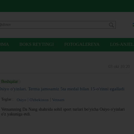
MMA
BOKS REYTINGI
FOTOGALEREYA
LOS-ANJEL
03 okt 10:20
Boshqalar
Osiyo o'yinlari. Terma jamoamiz 5ta medal bilan 15-o'rinni egalladi
Teglar :
Osiyo
O'zbekiston
Vetnam
Vetnamning Da Nang shahrida sohil sport turlari bo'yicha Osiyo o'yinlari
o'z yakuniga etdi.