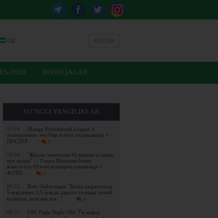
OZ
KIRISH
ES-2028
BOSHQALAR
SO’NGGI YANGILIKLAR
10:18
Mangu Professional League 4
турнирининг яна бир жанги тасдиқланди +
ПОСТЕР
0
09:44
"Жаҳон чемпиони бўлишимга саккиз
кун қолди" — Гэрри Махачев билан
жангигача бўлган кунларни санамоқда +
ФОТО
0
09:23
Илёс Зейтуллаев: "Бизга ажратилган
5 млрднинг 2,5 млрди дарҳол солиққа ушлаб
қолинди, қолгани эса..."
0
08:57
UFC Fight Night 284. Ўн нафар