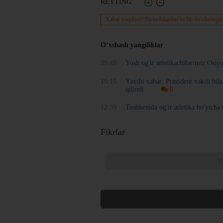
REYTING:
Xabar yoqdimi? Birinchilardan bo'lib do'stlaringiz
O’xshash yangiliklar
09:48
Yosh og'ir atletikachilarimiz Osiy
19:15
Yaxshi xabar: Prezident vakili bil
qilindi
0
12:39
Toshkentda og'ir atletika bo'yich
Fikrlar
F