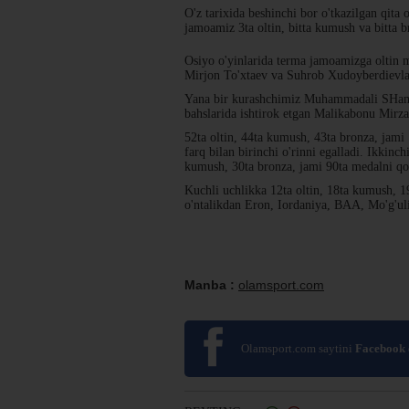
O'z tarixida beshinchi bor o'tkazilgan qita
jamoamiz 3ta oltin, bitta kumush va bitta b
Osiyo o'yinlarida terma jamoamizga oltin 
Mirjon To'xtaev va Suhrob Xudoyberdievlar
Yana bir kurashchimiz Muhammadali SHamsi
bahslarida ishtirok etgan Malikabonu Mirza
52ta oltin, 44ta kumush, 43ta bronza, jam
farq bilan birinchi o'rinni egalladi. Ikkinc
kumush, 30ta bronza, jami 90ta medalni qo'
Kuchli uchlikka 12ta oltin, 18ta kumush, 
o'ntalikdan Eron, Iordaniya, BAA, Mo'g'ul
Manba :
olamsport.com
Olamsport.com saytini
Facebook