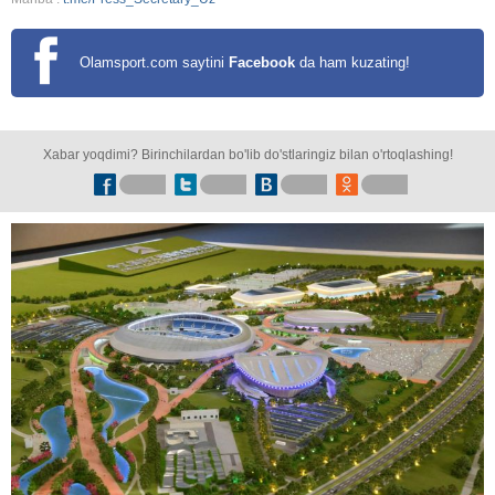
Olamsport.com saytini
Facebook
da ham kuzating!
Xabar yoqdimi? Birinchilardan bo'lib do'stlaringiz bilan o'rtoqlashing!