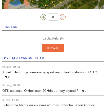
0
FIKRLAR
barcha fikrlar (0)
fikr yozish
O’XSHASH YANGILIKLAR
05 avg, 19:33
Kriketchilarimizga zamonaviy sport anjomlari topshirildi + FOTO
0
04 avg, 18:28
OFK xulosasi: O'zbekiston JCHda qanday o'ynadi?
0
31 iyu, 14:12
SHahnoza Mamajonova para o'q otish bo'yicha Jahon kubogi