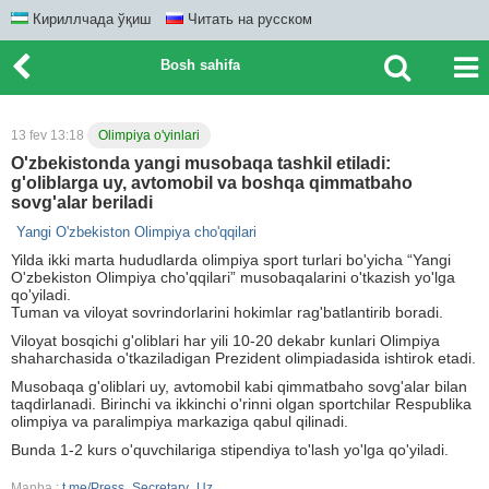
Кириллчада ўқиш
Читать на русском
Bosh sahifa
13 fev 13:18
Olimpiya o'yinlari
O'zbekistonda yangi musobaqa tashkil etiladi:
g'oliblarga uy, avtomobil va boshqa qimmatbaho
sovg'alar beriladi
Yangi O'zbekiston Olimpiya cho'qqilari
Yilda ikki marta hududlarda olimpiya sport turlari bo'yicha “Yangi
O'zbekiston Olimpiya cho'qqilari” musobaqalarini o'tkazish yo'lga
qo'yiladi.
Tuman va viloyat sovrindorlarini hokimlar rag'batlantirib boradi.
Viloyat bosqichi g'oliblari har yili 10-20 dekabr kunlari Olimpiya
shaharchasida o'tkaziladigan Prezident olimpiadasida ishtirok etadi.
Musobaqa g'oliblari uy, avtomobil kabi qimmatbaho sovg'alar bilan
taqdirlanadi. Birinchi va ikkinchi o'rinni olgan sportchilar Respublika
olimpiya va paralimpiya markaziga qabul qilinadi.
Bunda 1-2 kurs o'quvchilariga stipendiya to'lash yo'lga qo'yiladi.
Manba :
t.me/Press_Secretary_Uz