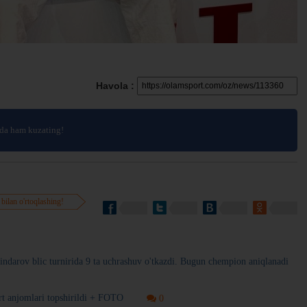
Havola :
da ham kuzating!
 bilan o'rtoqlashing!
indarov blic turnirida 9 ta uchrashuv o'tkazdi. Bugun chempion aniqlanadi
rt anjomlari topshirildi + FOTO
0