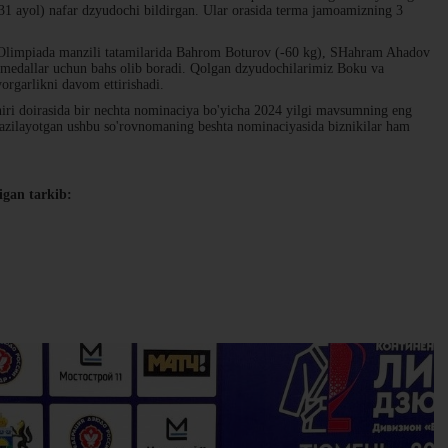
131 ayol) nafar dzyudochi bildirgan. Ular orasida terma jamoamizning 3
i Olimpiada manzili tatamilarida Bahrom Boturov (-60 kg), SHahram Ahadov
 medallar uchun bahs olib boradi. Qolgan dzyudochilarimiz Boku va
yorgarlikni davom ettirishadi.
niri doirasida bir nechta nominaciya bo'yicha 2024 yilgi mavsumning eng
tkazilayotgan ushbu so'rovnomaning beshta nominaciyasida biznikilar ham
igan tarkib: