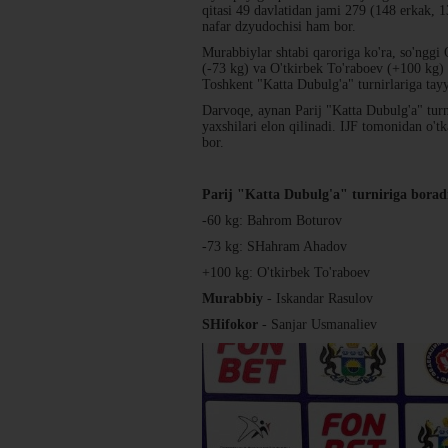
qitasi 49 davlatidan jami 279 (148 erkak, 
nafar dzyudochisi ham bor.
Murabbiylar shtabi qaroriga ko'ra, so'ngg
(-73 kg) va O'tkirbek To'raboev (+100 kg)
Toshkent "Katta Dubulg'a" turnirlariga tay
Darvoqe, aynan Parij "Katta Dubulg'a" tur
yaxshilari elon qilinadi. IJF tomonidan o'
bor.
Parij "Katta Dubulg'a" turniriga borad
-60 kg: Bahrom Boturov
-73 kg: SHahram Ahadov
+100 kg: O'tkirbek To'raboev
Murabbiy
- Iskandar Rasulov
SHifokor
- Sanjar Usmanaliev