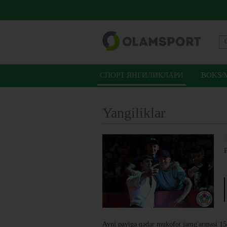
СПОРТ ЯНГИЛИКЛАРИ
BOKS/
Yangiliklar
Ayni paytga qadar mukofot jamg'armasi 154 