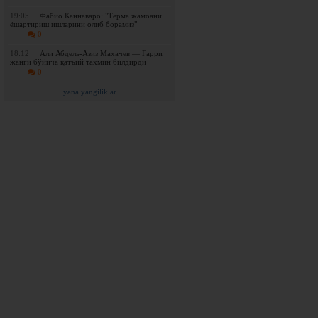
19:05
Фабио Каннаваро: "Терма жамоани
ёшартириш ишларини олиб борамиз"
0
18:12
Али Абдель-Азиз Махачев — Гарри
жанги бўйича қатъий тахмин билдирди
0
yana yangiliklar