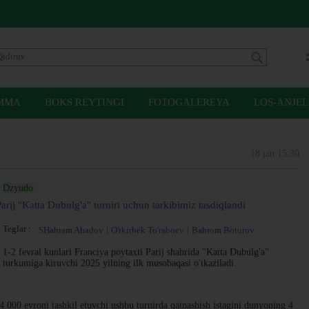
MMA
BOKS REYTINGI
FOTOGALEREYA
LOS-ANJEL
18 jan 15:30
Dzyudo
Parij "Katta Dubulg'a" turniri uchun tarkibimiz tasdiqlandi
Teglar :
SHahram Ahadov
O'tkirbek To'raboev
Bahrom Boturov
1-2 fevral kunlari Franciya poytaxti Parij shahrida "Katta Dubulg'a"
turkumiga kiruvchi 2025 yilning ilk musobaqasi o'tkaziladi.
000 evroni tashkil etuvchi ushbu turnirda qatnashish istagini dunyoning 4