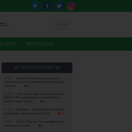
OZ
KIRISH
ES-2028
BOSHQALAR
SO’NGGI YANGILIKLAR
11:59
Бадиий гимнастикачиларимиз
лицензион жаҳон чемпионатида иштирок
этишади
0
11:35
"Хатолар бошқа такрорланмайди".
ФИФА ЖЧ ҳуқуқларини сотиш бўйича
баёнот билан чиқди
0
11:18
Царукян - Оливейра жанги бекор
қилиниши сабаби маълум бўлди
0
10:46
Конор Макгрегор муваффақиятли
операция қилинди
0