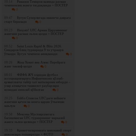
10:14
Рамазон Темиров вазнида расман
чемпионлик жанги тасдиқланди + ПОСТЕР
0
09:47
Бугун Суперлигада иккинчи даврага
старт берилади
0
09:23
Ниҳоят! UFC Арман Царукяннинг
жангини расман эълон қилди + ПОСТЕР
0
08:52
Saint Louis Rapid & Blitz 2026.
Синдаров блиц турнирида 9 та учрашув
ўтказди. Бугун чемпион аниқланади
0
08:26
Жош Хокит яна Алекс Перейрага
жанг таклиф қилди
0
08:01
ФИФА ЖЧ олдидан футбол
ассоциацияларига Инфантинони қўллаб-
қувватловчи тайёр хат матнларини юборди –
улар аллақачон ташкилот раҳбарлари
номидан имзолаб қўйилган
0
20:25
Гейбл Стивсон UFC'даги кейинги
жангини қачон ва кимга қарши ўтказиши
маълум
0
19:58
Мексика Мустақиллигига
бағишланган UFC турнирининг марказий
жанги эълон қилинди + ПОСТЕР
0
19:33
Крикетчиларимизга замонавий спорт
анжомлари топширилди + ФОТО
0