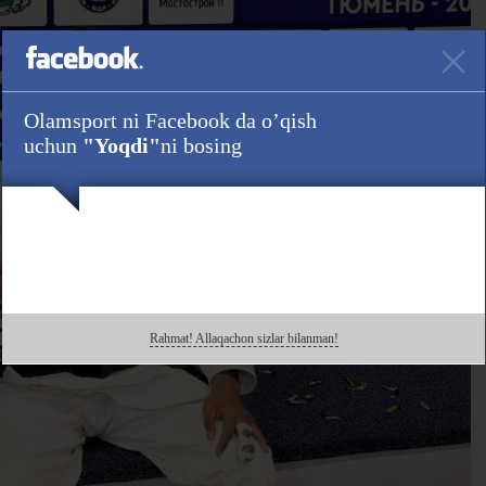
Olamsport ni Facebook da o’qish
uchun
"Yoqdi"
ni bosing
Rahmat! Allaqachon sizlar bilanman!