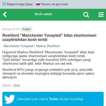
Кириллчада ўқиш
Читать на русском
Bosh sahifa
24 mar 15:03
Futbol
Reshford "Manchester Yunayted" bilan shartnomani
uzaytirishdan bosh tortdi
Manchester Yunayted
Markus Reshford
Hujumchi Markus Reshford "Manchester Yunayted" bilan klub
sotilgunga qadar shartnomani uzaytirishdan bosh tortdi.
"Qizil iblislar" forvardga oylik maoshini 50% oshirilgan yangi
shartnoma taklif qildi, lekin Markus uni rad etdi.
Reshford MYU yangi xo'jaynga sotiladimi yoki yo'q, aniq bilib
olmoqchi va shundan keyingina kelajagi borasida qaror qabul
qilmoqchi.
Manba :
Goal
Olamsport.com saytini
Twitter
da ham kuzating!