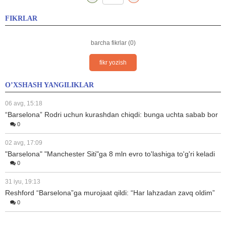
FIKRLAR
barcha fikrlar (0)
fikr yozish
O’XSHASH YANGILIKLAR
06 avg, 15:18
“Barselona” Rodri uchun kurashdan chiqdi: bunga uchta sabab bor
0
02 avg, 17:09
"Barselona" "Manchester Siti"ga 8 mln evro to'lashiga to'g'ri keladi
0
31 iyu, 19:13
Reshford “Barselona”ga murojaat qildi: “Har lahzadan zavq oldim”
0