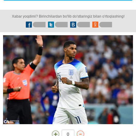
Xabar yoqdimi? Birinchilardan bo'lib do'stlaringiz bilan o'rtoqlashing!
0