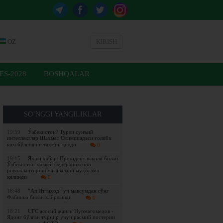
OZ
KIRISH
ES-2028
BOSHQALAR
SO’NGGI YANGILIKLAR
19:59
Ўзбекистон? Турли сунъий
интеллектлар Шахмат Олимпиадаси ғолиби
ким бўлишини тахмин қилди
0
19:15
Яхши хабар: Президент вакили билан
Ўзбекистон хоккей федерациясини
ривожлантириш масалалари муҳокама
қилинди
0
18:48
“Ал Иттиҳод” уч мавсумдан сўнг
Фабиньо билан хайрлашди
0
18:21
UFC асосий жанги Нурмагомедов -
Ядонг бўлган турнир учун расмий постерни