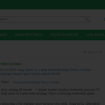
MMA
BOKS REYTINGI
FOTOGALEREYA
LOS-ANJEL
08 may 18:18
Osiyo o'yinlari
Riyod-2026 Jang sanati va yopiq inshootlardagi Osiyo o'yinlari
dasturiga kirgan sport turlari malum bo'ldi
Teglar :
Yopiq inshootlardagi Osiyo o'yinlari
Joriy yilning 28 noyabr – 7 dekabr kunlari Saudiya Arabistoni poytaxti VI
Jang sanati va yopiq inshootlardagi Osiyo o'yinlariga mezbonlik qiladi.
sturidan o'rin oladigan sport turlarini elon qildi. Unga ko'ra, ishtirokchi