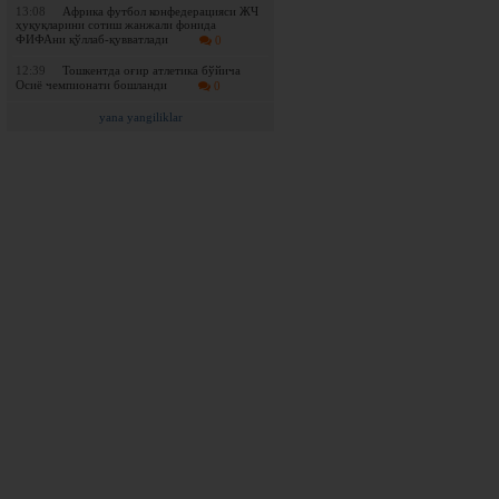
13:08
Африка футбол конфедерацияси ЖЧ
ҳуқуқларини сотиш жанжали фонида
ФИФАни қўллаб-қувватлади
0
12:39
Тошкентда оғир атлетика бўйича
Осиё чемпионати бошланди
0
yana yangiliklar