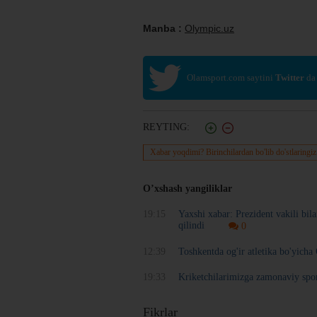
Manba :
Olympic.uz
Olamsport.com saytini
Twitter
da
REYTING:
Xabar yoqdimi? Birinchilardan bo'lib do'stlaringiz
O’xshash yangiliklar
19:15
Yaxshi xabar: Prezident vakili bil
qilindi
0
12:39
Toshkentda og'ir atletika bo'yich
19:33
Kriketchilarimizga zamonaviy spo
Fikrlar