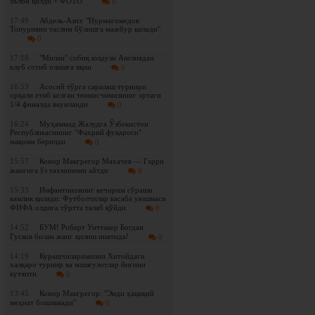
эълон қилди + ФОТО
0
17:49
Абдель-Азиз: "Нурмагомедов
Топурияни таслим бўлишга мажбур қилади"
0
17:18
"Милан" собиқ юлдузи Англиядан
клуб сотиб олишга яқин
0
16:53
Асосий тўрга саралаш турнири
орқали етиб келган теннисчимизнинг эртаги
1/4 финалда якунланди
0
16:24
Муҳаммад Жалудга Ўзбекистон
Республикасининг "Фахрий фуқароси"
мақоми берилди
0
15:57
Конор Макгрегор Махачев — Гэрри
жангига ўз тахминини айтди
0
15:33
Инфантинонинг кечирим сўраши
камлик қилади: Футболчилар касаба уюшмаси
ФИФА олдига тўртта талаб қўйди
0
14:52
БУМ! Роберт Уиттакер Богдан
Гусков билан жанг қилиш ниятида!
0
14:19
Курашчиларимизни Хитойдаги
халқаро турнир ва машғулотлар йиғини
кутяпти
0
13:45
Конор Макгрегор: "Энди ҳақиқий
меҳнат бошланади"
0