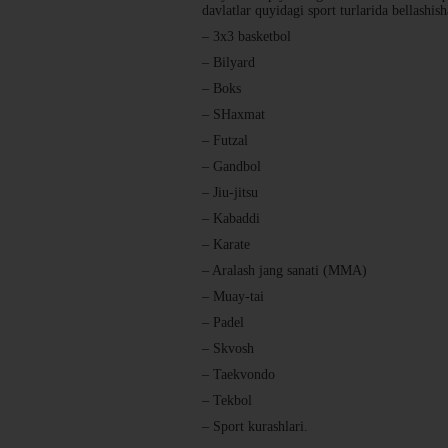
davlatlar quyidagi sport turlarida bellashish
– 3x3 basketbol
– Bilyard
– Boks
– SHaxmat
– Futzal
– Gandbol
– Jiu-jitsu
– Kabaddi
– Karate
– Aralash jang sanati (MMA)
– Muay-tai
– Padel
– Skvosh
– Taekvondo
– Tekbol
– Sport kurashlari.