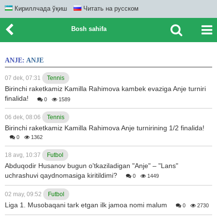
Кириллчада ўқиш
Читать на русском
Bosh sahifa
ANJE:
ANJE
07 dek, 07:31
Tennis
Birinchi raketkamiz Kamilla Rahimova kambek evaziga Anje turniri
finalida!
0
1589
06 dek, 08:06
Tennis
Birinchi raketkamiz Kamilla Rahimova Anje turnirining 1/2 finalida!
0
1362
18 avg, 10:37
Futbol
Abduqodir Husanov bugun o'tkaziladigan "Anje" – "Lans"
uchrashuvi qaydnomasiga kiritildimi?
0
1449
02 may, 09:52
Futbol
Liga 1. Musobaqani tark etgan ilk jamoa nomi malum
0
2730