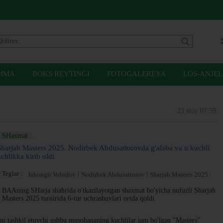
MMA
BOKS REYTINGI
FOTOGALEREYA
LOS-ANJEL
23 may 07:59
SHaxmat
Sharjah Masters 2025. Nodirbek Abdusattorovda g'alaba va u kuchli
uchlikka kirib oldi
Teglar :
Jahongir Vohidov
Nodirbek Abdusattorov
Sharjah Masters 2025
BAAning SHarja shahrida o'tkazilayotgan shaxmat bo'yicha nufuzli Sharjah
Masters 2025 turnirida 6-tur uchrashuvlari ortda qoldi.
 tashkil etuvchi ushbu musobaqaning kuchlilar jam bo'lgan "Masters"