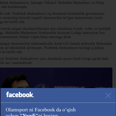
odirbek Abdusattorov, Jahongir Vohidov, Muhiddin Madaminov va Ortiq
s olib borishmoqda.
b o'tdi. Nodirbek Abdusattorov oq donalarda hindsitonlik grossmeyster
an turnirning birinchi raqamli shaxmatchisi bo'lgan hamyurtimiz turnir
ga ko'tarilib oldi.
6-turida qolgan shaxmatchilarimiz qora donalarda o'ynab, ochko yo'qotishdi.
nga, Muhiddin Madaminov hindistonlik Aronyak Goshga imkoniyati boy
grossmeysteri Abhijit Gupta bilan murosaga keldi.
ralangan shaxmatchisi niderlandiyalik Anish Giri hamda serbiyalik Aleksandar
lida qo'shhokimlik qilishyapti. Nodirbek Abdusattorov kechagi g'alabasi
 ko'tarilib oldi.
urda Nodirbek Abdusattorov qora donalarda aynan Anish Giriga qarshi bahs
ik sari yaqinlashiradi.
Olamsport ni Facebook da o’qish
uchun
"Yoqdi"
ni bosing