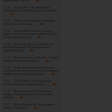
эълон қилди + ФОТО
0
17:49
Абдель-Азиз: "Нурмагомедов
Топурияни таслим бўлишга мажбур қилади"
0
17:18
"Милан" собиқ юлдузи Англиядан
клуб сотиб олишга яқин
0
16:53
Асосий тўрга саралаш турнири
орқали етиб келган теннисчимизнинг эртаги
1/4 финалда якунланди
0
16:24
Муҳаммад Жалудга Ўзбекистон
Республикасининг "Фахрий фуқароси"
мақоми берилди
0
15:57
Конор Макгрегор Махачев — Гэрри
жангига ўз тахминини айтди
0
15:33
Инфантинонинг кечирим сўраши
камлик қилади: Футболчилар касаба уюшмаси
ФИФА олдига тўртта талаб қўйди
0
14:52
БУМ! Роберт Уиттакер Богдан
Гусков билан жанг қилиш ниятида!
0
14:19
Курашчиларимизни Хитойдаги
халқаро турнир ва машғулотлар йиғини
кутяпти
0
13:45
Конор Макгрегор: "Энди ҳақиқий
меҳнат бошланади"
0