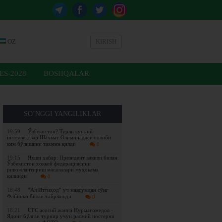
OZ
KIRISH
ES-2028
BOSHQALAR
SO’NGGI YANGILIKLAR
19:59
Ўзбекистон? Турли сунъий
интеллектлар Шахмат Олимпиадаси ғолиби
ким бўлишини тахмин қилди
0
19:15
Яхши хабар: Президент вакили билан
Ўзбекистон хоккей федерациясини
ривожлантириш масалалари муҳокама
қилинди
0
18:48
“Ал Иттиҳод” уч мавсумдан сўнг
Фабиньо билан хайрлашди
0
18:21
UFC асосий жанги Нурмагомедов -
Ядонг бўлган турнир учун расмий постерни