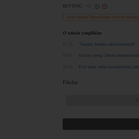
REYTING:
+1
Xabar yoqdimi? Birinchilardan bo'lib do'stlaringiz
O’xshash yangiliklar
11:35
"Xatolar boshqa takrorlanmaydi". 
18:01
Tarixiy yutuq: Jahon chempionatida
10:42
To'rt nafar erkin kurashchimiz
Fikrlar
F