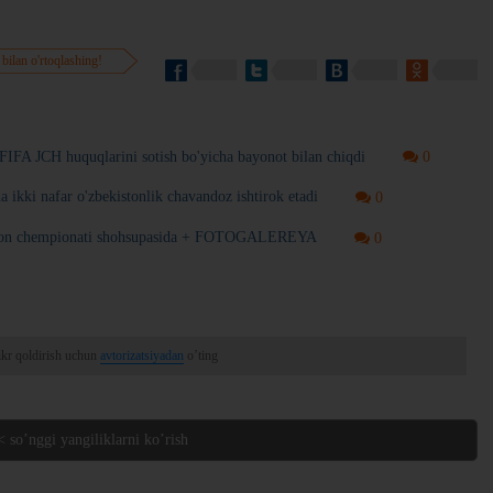
 bilan o'rtoqlashing!
FIFA JCH huquqlarini sotish bo'yicha bayonot bilan chiqdi
0
 ikki nafar o'zbekistonlik chavandoz ishtirok etadi
0
 jahon chempionati shohsupasida + FOTOGALEREYA
0
ikr qoldirish uchun
avtorizatsiyadan
o’ting
< so’nggi yangiliklarni ko’rish