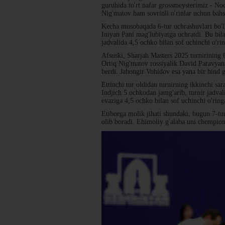
guruhida to'rt nafar grossmeysterimiz - N
Nig'matov ham sovrinli o'rinlar uchun bah
Kecha musobaqada 6-tur uchrashuvlari bo'li
Iniyan Pani mag'lubiyatga uchratdi. Bu bil
jadvalida 4,5 ochko bilan sof uchinchi o'rin
Afsuski, Sharjah Masters 2025 turnirining 
Ortiq Nig'matov rossiyalik David Paravya
berdi. Jahongir Vohidov esa yana bir hind 
Ettinchi tur oldidan turnirning ikkinchi sa
Indjich 5 ochkodan jamg'arib, turnir jadva
evaziga 4,5 ochko bilan sof uchinchi o'ringa
Etiborga molik jihati shundaki, bugun 7-t
olib boradi. Ehimoliy g'alaba uni chempionl