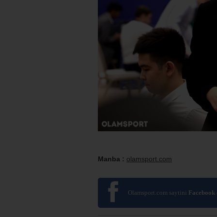
Manba :
olamsport.com
Olamsport.com saytini
Facebook