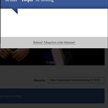
Rahmat! Allaqachon sizlar bilanman!
Havola :
da ham kuzating!