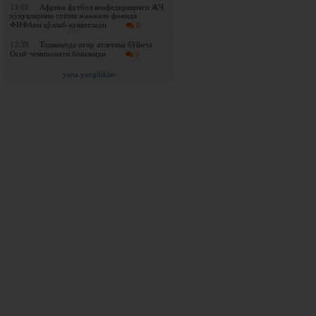
13:08
Африка футбол конфедерацияси ЖЧ
ҳуқуқларини сотиш жанжали фонида
ФИФАни қўллаб-қувватлади
0
12:39
Тошкентда оғир атлетика бўйича
Осиё чемпионати бошланди
0
yana yangiliklar