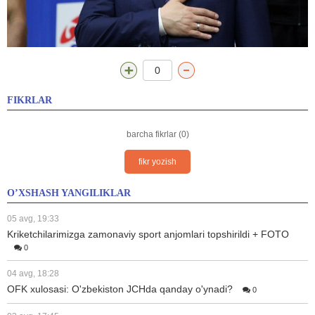
0
FIKRLAR
barcha fikrlar (0)
fikr yozish
O’XSHASH YANGILIKLAR
05 avg, 19:33
Kriketchilarimizga zamonaviy sport anjomlari topshirildi + FOTO
0
04 avg, 18:28
OFK xulosasi: O'zbekiston JCHda qanday o'ynadi?
0