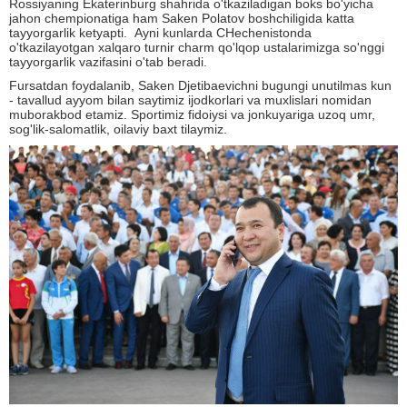
Rossiyaning Ekaterinburg shahrida o'tkaziladigan boks bo'yicha
jahon chempionatiga ham Saken Polatov boshchiligida katta
tayyorgarlik ketyapti. Ayni kunlarda CHechenistonda
o'tkazilayotgan xalqaro turnir charm qo'lqop ustalarimizga so'nggi
tayyorgarlik vazifasini o'tab beradi.
Fursatdan foydalanib, Saken Djetibaevichni bugungi unutilmas kun
- tavallud ayyom bilan saytimiz ijodkorlari va muxlislari nomidan
muborakbod etamiz. Sportimiz fidoiysi va jonkuyariga uzoq umr,
sog'lik-salomatlik, oilaviy baxt tilaymiz.