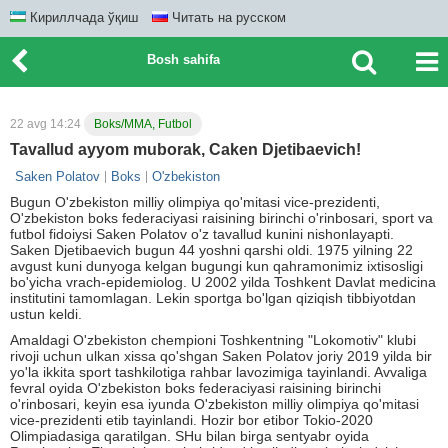
Кириллчада ўқиш
Читать на русском
Bosh sahifa
22 avg 14:24
Boks/MMA, Futbol
Tavallud ayyom muborak, Caken Djetibaevich!
Saken Polatov
Boks
O'zbekiston
Bugun O'zbekiston milliy olimpiya qo'mitasi vice-prezidenti,
O'zbekiston boks federaciyasi raisining birinchi o'rinbosari, sport va
futbol fidoiysi Saken Polatov o'z tavallud kunini nishonlayapti.
Saken Djetibaevich bugun 44 yoshni qarshi oldi. 1975 yilning 22
avgust kuni dunyoga kelgan bugungi kun qahramonimiz ixtisosligi
bo'yicha vrach-epidemiolog. U 2002 yilda Toshkent Davlat medicina
institutini tamomlagan. Lekin sportga bo'lgan qiziqish tibbiyotdan
ustun keldi.
Amaldagi O'zbekiston chempioni Toshkentning "Lokomotiv" klubi
rivoji uchun ulkan xissa qo'shgan Saken Polatov joriy 2019 yilda bir
yo'la ikkita sport tashkilotiga rahbar lavozimiga tayinlandi. Avvaliga
fevral oyida O'zbekiston boks federaciyasi raisining birinchi
o'rinbosari, keyin esa iyunda O'zbekiston milliy olimpiya qo'mitasi
vice-prezidenti etib tayinlandi. Hozir bor etibor Tokio-2020
Olimpiadasiga qaratilgan. SHu bilan birga sentyabr oyida