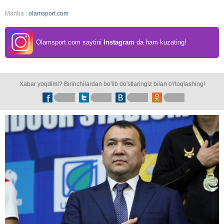
Manba :
olamsport.com
Olamsport.com saytini
Instagram
da ham kuzating!
Xabar yoqdimi? Birinchilardan bo'lib do'stlaringiz bilan o'rtoqlashing!