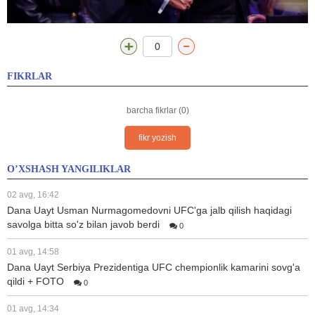
0
FIKRLAR
barcha fikrlar (0)
fikr yozish
O’XSHASH YANGILIKLAR
02 avg, 16:42
Dana Uayt Usman Nurmagomedovni UFC'ga jalb qilish haqidagi
savolga bitta so'z bilan javob berdi
0
01 avg, 14:58
Dana Uayt Serbiya Prezidentiga UFC chempionlik kamarini sovg'a
qildi + FOTO
0
01 avg, 14:34