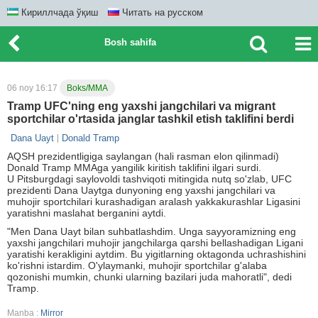
Кириллчада ўқиш
Читать на русском
Bosh sahifa
06 noy 16:17
Boks/MMA
Tramp UFC'ning eng yaxshi jangchilari va migrant
sportchilar o'rtasida janglar tashkil etish taklifini berdi
Dana Uayt
Donald Tramp
AQSH prezidentligiga saylangan (hali rasman elon qilinmadi)
Donald Tramp MMAga yangilik kiritish taklifini ilgari surdi.
U Pitsburgdagi saylovoldi tashviqoti mitingida nutq so'zlab, UFC
prezidenti Dana Uaytga dunyoning eng yaxshi jangchilari va
muhojir sportchilari kurashadigan aralash yakkakurashlar Ligasini
yaratishni maslahat berganini aytdi.
"Men Dana Uayt bilan suhbatlashdim. Unga sayyoramizning eng
yaxshi jangchilari muhojir jangchilarga qarshi bellashadigan Ligani
yaratishi kerakligini aytdim. Bu yigitlarning oktagonda uchrashishini
ko'rishni istardim. O'ylaymanki, muhojir sportchilar g'alaba
qozonishi mumkin, chunki ularning bazilari juda mahoratli", dedi
Tramp.
Manba :
Mirror