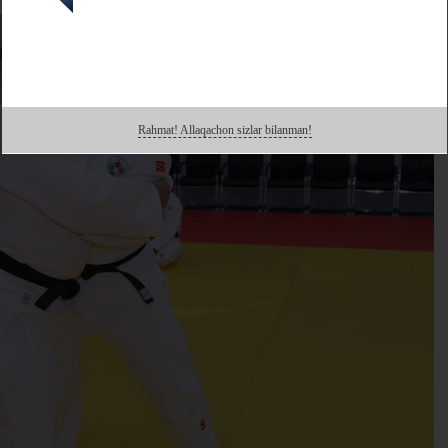
Rahmat! Allaqachon sizlar bilanman!