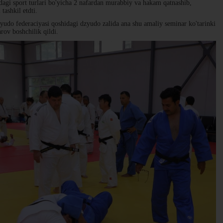
dagi sport turlari bo'yicha 2 nafardan murabbiy va hakam qatnashib,
tashkil etdti.
udo federaciyasi qoshidagi dzyudo zalida ana shu amaliy seminar ko'tarinki
ov boshchilik qildi.