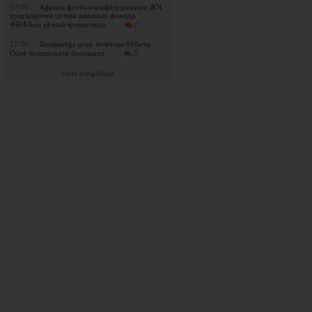
13:08
Африка футбол конфедерацияси ЖЧ
ҳуқуқларини сотиш жанжали фонида
ФИФАни қўллаб-қувватлади
0
12:39
Тошкентда оғир атлетика бўйича
Осиё чемпионати бошланди
0
yana yangiliklar