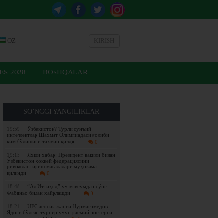
OZ
KIRISH
ES-2028
BOSHQALAR
SO’NGGI YANGILIKLAR
19:59
Ўзбекистон? Турли сунъий
интеллектлар Шахмат Олимпиадаси ғолиби
ким бўлишини тахмин қилди
0
19:15
Яхши хабар: Президент вакили билан
Ўзбекистон хоккей федерациясини
ривожлантириш масалалари муҳокама
қилинди
0
18:48
“Ал Иттиҳод” уч мавсумдан сўнг
Фабиньо билан хайрлашди
0
18:21
UFC асосий жанги Нурмагомедов -
Ядонг бўлган турнир учун расмий постерни