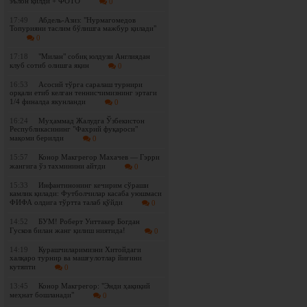
эълон қилди + ФОТО
0
17:49
Абдель-Азиз: "Нурмагомедов
Топурияни таслим бўлишга мажбур қилади"
0
17:18
"Милан" собиқ юлдузи Англиядан
клуб сотиб олишга яқин
0
16:53
Асосий тўрга саралаш турнири
орқали етиб келган теннисчимизнинг эртаги
1/4 финалда якунланди
0
16:24
Муҳаммад Жалудга Ўзбекистон
Республикасининг "Фахрий фуқароси"
мақоми берилди
0
15:57
Конор Макгрегор Махачев — Гэрри
жангига ўз тахминини айтди
0
15:33
Инфантинонинг кечирим сўраши
камлик қилади: Футболчилар касаба уюшмаси
ФИФА олдига тўртта талаб қўйди
0
14:52
БУМ! Роберт Уиттакер Богдан
Гусков билан жанг қилиш ниятида!
0
14:19
Курашчиларимизни Хитойдаги
халқаро турнир ва машғулотлар йиғини
кутяпти
0
13:45
Конор Макгрегор: "Энди ҳақиқий
меҳнат бошланади"
0