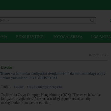
MMA
BOKS REYTINGI
FOTOGALEREYA
LOS-ANJEL
07 noy 11:35
Dzyudo
“Trener va hakamlar faoliyatini rivojlantirish” dasturi asosidagi o'quv
kurslari yakunlandi FOTOREPORTAJ
Teglar :
Dzyudo
Osiyo Olimpiya Kengashi
Toshkentda Osiyo Olimpiya Kengashining (OOK) “Trener va hakamlar
faoliyatini rivojlantirish” dasturi asosidagi o'quv kurslari amaliy
mashg'ulotlar bilan davom ettirildi.