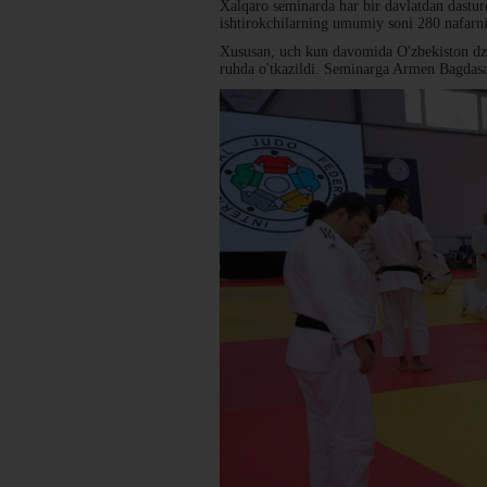
Xalqaro seminarda har bir davlatdan dastur
ishtirokchilarning umumiy soni 280 nafarni 
Xususan, uch kun davomida O'zbekiston dzy
ruhda o'tkazildi. Seminarga Armen Bagdasar