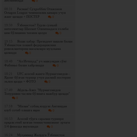
айбланмоқда
0
08:31
Расман! Суҳроббек Отажонов
Octagon League чемпионлик камари учун
жанг қилади + ПОСТЕР
0
19:59
Ўзбекистон? Турли сунъий
интеллектлар Шахмат Олимпиадаси ғолиби
ким бўлишини тахмин қилди
0
19:15
Яхши хабар: Президент вакили билан
Ўзбекистон хоккей федерациясини
ривожлантириш масалалари муҳокама
қилинди
0
18:48
“Ал Иттиҳод” уч мавсумдан сўнг
Фабиньо билан хайрлашди
0
18:21
UFC асосий жанги Нурмагомедов -
Ядонг бўлган турнир учун расмий постерни
эълон қилди + ФОТО
0
17:49
Абдель-Азиз: "Нурмагомедов
Топурияни таслим бўлишга мажбур қилади"
0
17:18
"Милан" собиқ юлдузи Англиядан
клуб сотиб олишга яқин
0
16:53
Асосий тўрга саралаш турнири
орқали етиб келган теннисчимизнинг эртаги
1/4 финалда якунланди
0
16:24
Муҳаммад Жалудга Ўзбекистон