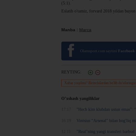
(5:1).
Eslatib o'tamiz, forvard 2018 yildan buyon
Manba :
Marca
Olamsport.com saytini
Facebook
REYTING:
Xabar yoqdimi? Birinchilardan bo'lib do'stlaringiz
O’xshash yangiliklar
17:17
“Hech kim klubdan ustun emas”: “
16:19
Vinisius “Arsenal” bilan bog'liq m
12:11
"Real"ning yangi transferi barbod