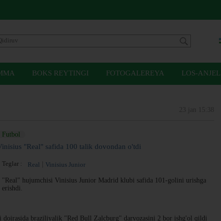
MMA
BOKS REYTINGI
FOTOGALEREYA
LOS-ANJEL
23 jan 15:38
Futbol
Vinisius "Real" safida 100 talik dovondan o'tdi
Teglar :
Real
Vinisius Junior
"Real" hujumchisi Vinisius Junior Madrid klubi safida 101-golini urishga
erishdi.
oirasida braziliyalik "Red Bull Zalcburg" darvozasini 2 bor ishg'ol qildi