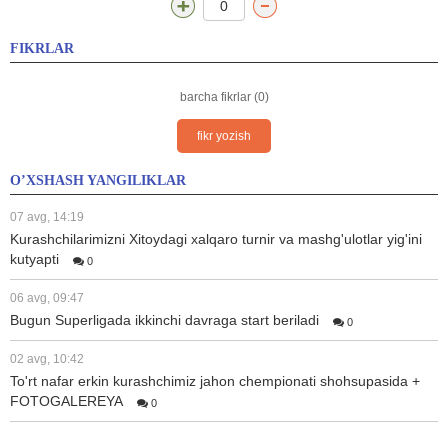
0
FIKRLAR
barcha fikrlar (0)
fikr yozish
O’XSHASH YANGILIKLAR
07 avg, 14:19
Kurashchilarimizni Xitoydagi xalqaro turnir va mashg'ulotlar yig'ini
kutyapti
0
06 avg, 09:47
Bugun Superligada ikkinchi davraga start beriladi
0
02 avg, 10:42
To'rt nafar erkin kurashchimiz jahon chempionati shohsupasida +
FOTOGALEREYA
0