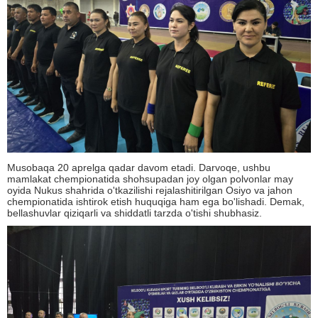
Musobaqa 20 aprelga qadar davom etadi. Darvoqe, ushbu
mamlakat chempionatida shohsupadan joy olgan polvonlar may
oyida Nukus shahrida o'tkazilishi rejalashitirilgan Osiyo va jahon
chempionatida ishtirok etish huquqiga ham ega bo'lishadi. Demak,
bellashuvlar qiziqarli va shiddatli tarzda o'tishi shubhasiz.