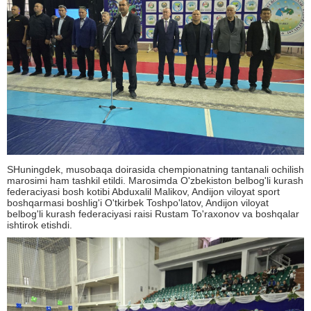
SHuningdek, musobaqa doirasida chempionatning tantanali ochilish
marosimi ham tashkil etildi. Marosimda O'zbekiston belbog'li kurash
federaciyasi bosh kotibi Abduxalil Malikov, Andijon viloyat sport
boshqarmasi boshlig'i O'tkirbek Toshpo'latov, Andijon viloyat
belbog'li kurash federaciyasi raisi Rustam To'raxonov va boshqalar
ishtirok etishdi.