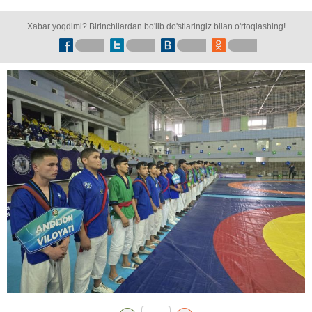
Xabar yoqdimi? Birinchilardan bo'lib do'stlaringiz bilan o'rtoqlashing!