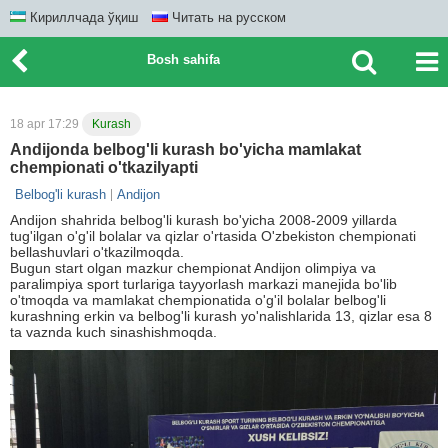
Кириллчада ўқиш
Читать на русском
Bosh sahifa
18 apr 17:29
Kurash
Andijonda belbog'li kurash bo'yicha mamlakat
chempionati o'tkazilyapti
Belbog'li kurash
Andijon
Andijon shahrida belbog'li kurash bo'yicha 2008-2009 yillarda
tug'ilgan o'g'il bolalar va qizlar o'rtasida O'zbekiston chempionati
bellashuvlari o'tkazilmoqda.
Bugun start olgan mazkur chempionat Andijon olimpiya va
paralimpiya sport turlariga tayyorlash markazi manejida bo'lib
o'tmoqda va mamlakat chempionatida o'g'il bolalar belbog'li
kurashning erkin va belbog'li kurash yo'nalishlarida 13, qizlar esa 8
ta vaznda kuch sinashishmoqda.