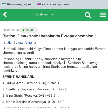
Кириллчада ўқиш
Читать на русском
Bosh sahifa
28 jan 08:10
Boshqalar
Biatlon. Jima - sprint bahslarida Evropa chempioni!
Biatlon
Jima
Ukraina
Ukrainalik biatlonchi Yuliya Jima sprinterlik poyga bahslarida Evropa
chempioniga aylandi.
Polshaning Dushniki-Zdruy shahrida o'tayotgan qita
chempionatining kumush medali rossiyalik Svetlana Slepcovaga
nasib etdi. Uning hamyurti Irina Starix esa bronza medali bilan
taqdirlandi.
SPRINT BAHSLARI:
1. Yuliya Jima (Ukraina, 0+0) 21:02.3
2. Svetlana Slepcova (Rossiya, 0+0) +27.0
3. Irina Starix (Rossiya, 0+1) +37.8
4. Nadin Xorxler (Germaniya, 0+0) +42.2