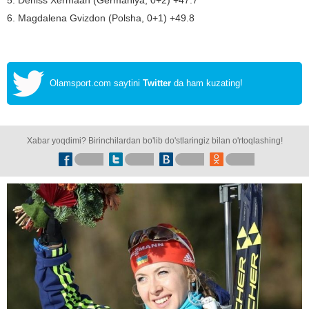
5. Deniss Xermaan (Germaniya, 0+2) +47.7
6. Magdalena Gvizdon (Polsha, 0+1) +49.8
Olamsport.com saytini
Twitter
da ham kuzating!
Xabar yoqdimi? Birinchilardan bo'lib do'stlaringiz bilan o'rtoqlashing!