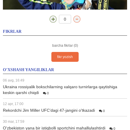
0
FIKRLAR
barcha fikrlar (0)
fikr yozish
O’XSHASH YANGILIKLAR
06 avg, 16:49
Ukraina rossiyalik bokschilarning xalqaro turnirlarga qaytishiga
keskin qarshi chiqdi
0
12 apr, 17:00
Rekordchi Jim Miller UFC’dagi 47-jangini o'tkazadi
0
30 mar, 17:59
O'zbekiston yana bir istiqbolli sportchini mahalliylashtirdi
0